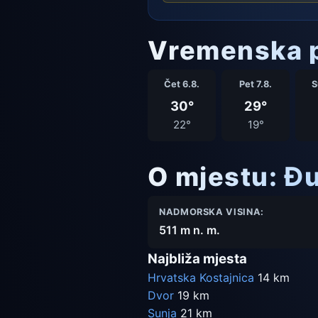
Vremenska p
Čet 6.8.
Pet 7.8.
S
30°
29°
22°
19°
O mjestu: Đu
NADMORSKA VISINA:
511 m n. m.
Najbliža mjesta
Hrvatska Kostajnica
14 km
Dvor
19 km
Sunja
21 km