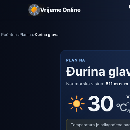
Vrijeme Online
Početna
Planina
Đurina glava
PLANINA
Đurina gla
Nadmorska visina:
511 m n. m.
30
V
°C
O
V
Temperatura je prilagođena nadm