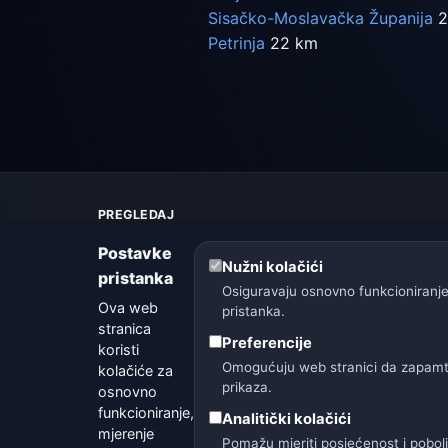
Sisačko-Moslavačka Županija
2
Petrinja
22 km
PREGLEDAJ
Karta vremena
Postavke
Upozorenja
Nužni kolačići
pristanka
Vodič
Osiguravaju osnovno funkcioniranje
Ova web
Rječnik vremena
pristanka.
stranica
Usporedba gradova
Preferencije
koristi
Vremenski widget
Omogućuju web stranici da zapamti 
kolačiće za
prikaza.
osnovno
funkcioniranje,
Analitički kolačići
mjerenje
Pomažu mjeriti posjećenost i pobol