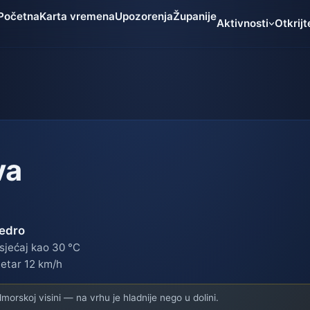
Početna
Karta vremena
Upozorenja
Županije
Aktivnosti
Otkrijt
va
edro
sjećaj kao 30 °C
jetar 12 km/h
orskoj visini — na vrhu je hladnije nego u dolini.