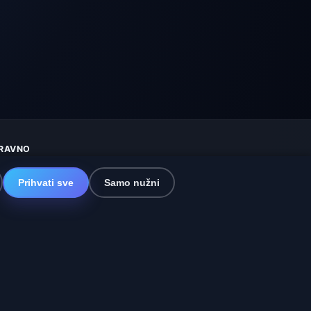
RAVNO
aštita privatnosti
olačići
Prihvati sve
Samo nužni
vjeti korištenja
sključenje odgovornosti
omažemo životinjama
itemap
ostavke