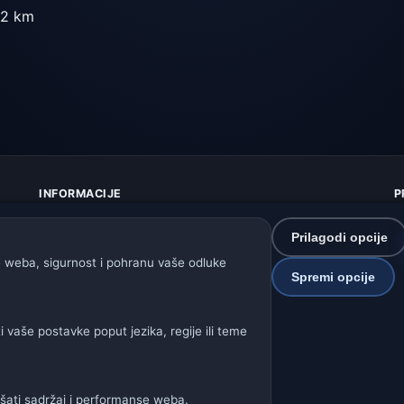
2 km
INFORMACIJE
P
O nama
Z
Kontakt
K
Prilagodi opcije
Izvori podataka
U
 weba, sigurnost i pohranu vaše odluke
Spremi opcije
Kako radi prognoza
I
Kako upravljamo podacima
P
Kako prijaviti grešku u lokaciji
S
vaše postavke poput jezika, regije ili teme
P
Naše vremenske stranice:
jšati sadržaj i performanse weba.