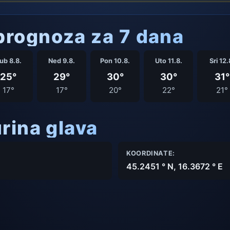
rognoza za 7 dana
ub 8.8.
Ned 9.8.
Pon 10.8.
Uto 11.8.
Sri 12.
25°
29°
30°
30°
31°
17°
17°
20°
22°
21°
rina glava
KOORDINATE:
45.2451 ° N, 16.3672 ° E