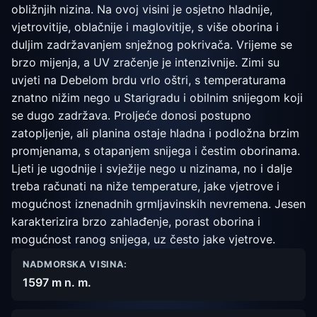
obližnjih nizina. Na ovoj visini je osjetno hladnije,
vjetrovitije, oblačnije i maglovitije, s više oborina i
duljim zadržavanjem snježnog pokrivača. Vrijeme se
brzo mijenja, a UV zračenje je intenzivnije. Zimi su
uvjeti na Debelom brdu vrlo oštri, s temperaturama
znatno nižim nego u Starigradu i obilnim snijegom koji
se dugo zadržava. Proljeće donosi postupno
zatopljenje, ali planina ostaje hladna i podložna brzim
promjenama, s otapanjem snijega i čestim oborinama.
Ljeti je ugodnije i svježije nego u nizinama, no i dalje
treba računati na niže temperature, jake vjetrove i
mogućnost iznenadnih grmljavinskih nevremena. Jesen
karakterizira brzo zahlađenje, porast oborina i
mogućnost ranog snijega, uz često jake vjetrove.
NADMORSKA VISINA:
1597 m n. m.