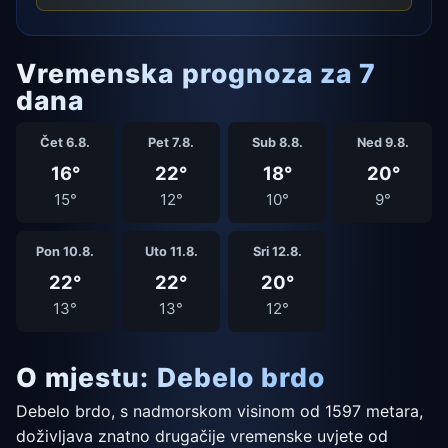
Vremenska prognoza za 7
dana
Čet 6.8.
Pet 7.8.
Sub 8.8.
Ned 9.8.
16°
22°
18°
20°
15°
12°
10°
9°
Pon 10.8.
Uto 11.8.
Sri 12.8.
22°
22°
20°
13°
13°
12°
O mjestu: Debelo brdo
Debelo brdo, s nadmorskom visinom od 1597 metara,
doživljava znatno drugačije vremenske uvjete od