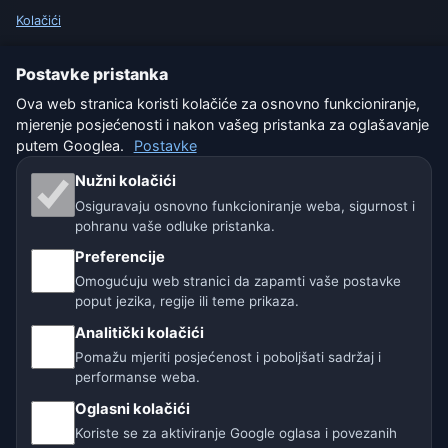
Kolačići
Uvjeti korištenja
Postavke pristanka
Ova web stranica koristi kolačiće za osnovno funkcioniranje,
Isključenje odgovornosti
mjerenje posjećenosti i nakon vašeg pristanka za oglašavanje
putem Googlea.
Postavke
Pomažemo životinjama
Nužni kolačići
Sitemap
Osiguravaju osnovno funkcioniranje weba, sigurnost i
pohranu vaše odluke pristanka.
Postavke
Preferencije
Omogućuju web stranici da zapamti vaše postavke
poput jezika, regije ili teme prikaza.
Naše vremenske stranice:
Analitički kolačići
🇨🇿 Češka
🇭🇷 Hrvatska
🇧🇬 Bugarska
Pomažu mjeriti posjećenost i poboljšati sadržaj i
performanse weba.
🇩🇪🇦🇹🇨🇭 Njemačka / Austrija / Švicarska
Oglasni kolačići
Koriste se za aktiviranje Google oglasa i povezanih
🌎 Latinska Amerika i Španjolska