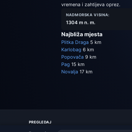
vremena i zahtijeva oprez.
NADMORSKA VISINA:
1304 m n. m.
Najbliža mjesta
Plitka Draga
5 km
Karlobag
6 km
Popovača
9 km
Pag
15 km
Novalja
17 km
PREGLEDAJ
Karta vremena