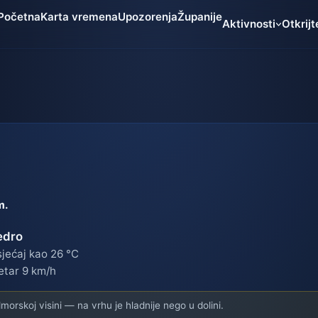
Početna
Karta vremena
Upozorenja
Županije
Aktivnosti
Otkrijt
m.
edro
jećaj kao 26 °C
etar 9 km/h
orskoj visini — na vrhu je hladnije nego u dolini.