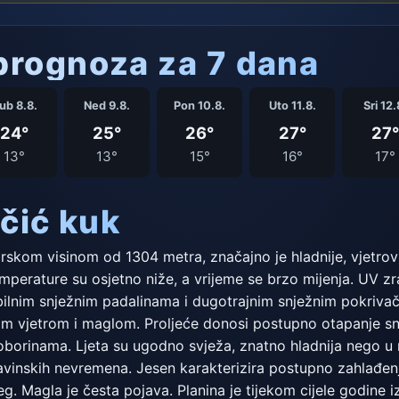
rognoza za 7 dana
ub 8.8.
Ned 9.8.
Pon 10.8.
Uto 11.8.
Sri 12.
24°
25°
26°
27°
27°
13°
13°
15°
16°
17°
čić kuk
skom visinom od 1304 metra, značajno je hladnije, vjetrovit
temperature su osjetno niže, a vrijeme se brzo mijenja. UV z
obilnim snježnim padalinama i dugotrajnim snježnim pokriva
m vjetrom i maglom. Proljeće donosi postupno otapanje snij
oborinama. Ljeta su ugodno svježa, znatno hladnija nego u ni
avinskih nevremena. Jesen karakterizira postupno zahlađenj
eg. Magla je česta pojava. Planina je tijekom cijele godin