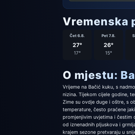
Vremenska p
Čet 6.8.
Pet 7.8.
S
27°
26°
17°
15°
O mjestu: Ba
Vrijeme na Bačić kuku, s nadmor
nizina. Tijekom cijele godine, 
Zime su ovdje duge i oštre, s 
temperature, često praćene jaki
promjenjivim uvjetima i čestim 
od iznenadnih pljuskova i grmlj
krajem sezone pretvaraju u snij