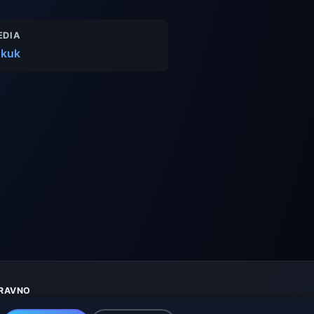
EDIA
 kuk
RAVNO
aštita privatnosti