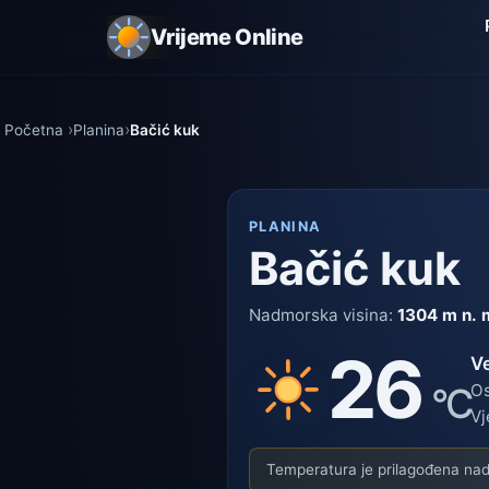
Vrijeme Online
Početna
Planina
Bačić kuk
PLANINA
Bačić kuk
Nadmorska visina:
1304 m n. 
26
V
°C
Os
Vj
Temperatura je prilagođena nadm