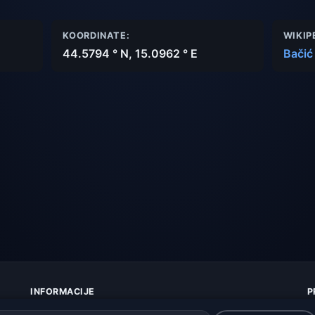
KOORDINATE:
WIKIP
44.5794 ° N, 15.0962 ° E
Bačić
INFORMACIJE
P
O nama
Z