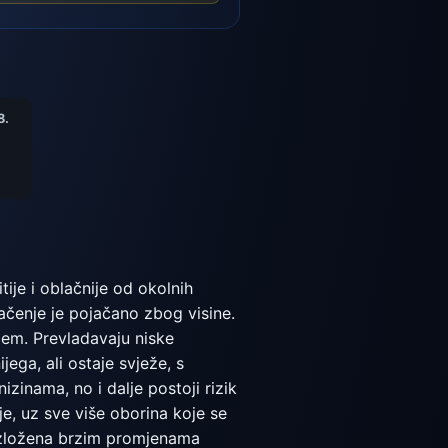
8.
ije i oblačnije od okolnih
račenje je pojačano zbog visine.
čem. Prevladavaju niske
ega, ali ostaje svježe, s
zinama, no i dalje postoji rizik
e, uz sve više oborina koje se
e izložena brzim promjenama