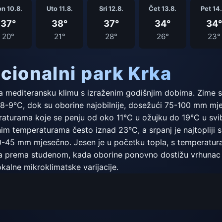
n 10.8.
Uto 11.8.
Sri 12.8.
Čet 13.8.
Pet 14.
37°
38°
37°
34°
34°
20°
21°
28°
26°
23°
cionalni park Krka
a mediteransku klimu s izraženim godišnjim dobima. Zime su
-9°C, dok su oborine najobilnije, dosežući 75-100 mm mje
raturama koje se penju od oko 11°C u ožujku do 19°C u svib
čnim temperaturama često iznad 23°C, a srpanj je najtopliji
-45 mm mjesečno. Jesen je u početku topla, s temperatura
nija prema studenom, kada oborine ponovno dostižu vrhuna
kalne mikroklimatske varijacije.