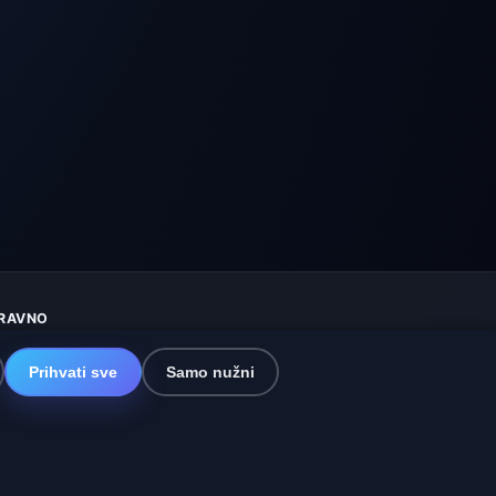
RAVNO
aštita privatnosti
olačići
Prihvati sve
Samo nužni
vjeti korištenja
sključenje odgovornosti
omažemo životinjama
itemap