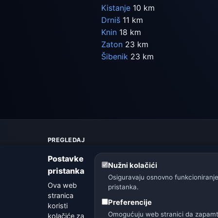
Kistanje
10 km
Drniš
11 km
Knin
18 km
Zaton
23 km
Šibenik
23 km
PREGLEDAJ
Karta vremena
Postavke
Upozorenja
Nužni kolačići
pristanka
Vodič
Osiguravaju osnovno funkcioniranje
Ova web
Rječnik vremena
pristanka.
stranica
Usporedba gradova
Preferencije
koristi
Vremenski widget
Omogućuju web stranici da zapamti 
kolačiće za