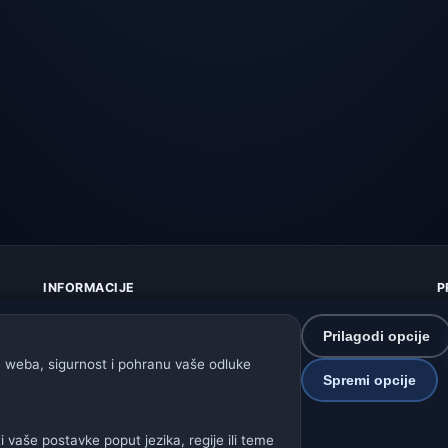
INFORMACIJE
P
O nama
Z
Kontakt
K
Prilagodi opcije
Izvori podataka
U
 weba, sigurnost i pohranu vaše odluke
Spremi opcije
Kako radi prognoza
I
Kako upravljamo podacima
P
Kako prijaviti grešku u lokaciji
S
vaše postavke poput jezika, regije ili teme