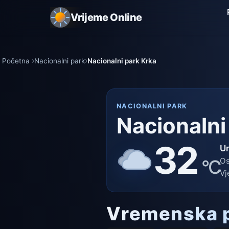
Vrijeme Online
Početna
Nacionalni park
Nacionalni park Krka
NACIONALNI PARK
Nacionalni
32
U
°C
Os
Vj
Vremenska p