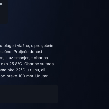
8.
 blage i vlažne, s prosječnim
sečno. Proljeće donosi
nju, uz smanjenje oborina.
 s oko 25.8°C. Oborine su tada
ma oko 22°C u rujnu, ali
c od preko 100 mm. Unutar