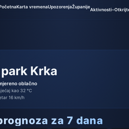
Početna
Karta vremena
Upozorenja
Županije
Aktivnosti
Otkrijt
 park Krka
mjereno oblačno
jećaj kao 32 °C
etar 16 km/h
rognoza za 7 dana