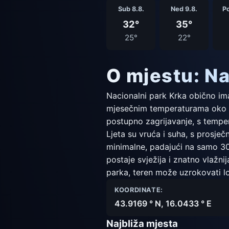
Sub 8.8.
Ned 9.8.
Po
32°
35°
25°
22°
O mjestu: Na
Nacionalni park Krka obično im
mjesečnim temperaturama oko 8
postupno zagrijavanje, s tempe
Ljeta su vruća i suha, s prosje
minimalne, padajući na samo 30
postaje svježija i znatno vlaž
parka, teren može uzrokovati lo
KOORDINATE:
43.9169 ° N, 16.0433 ° E
Najbliža mjesta