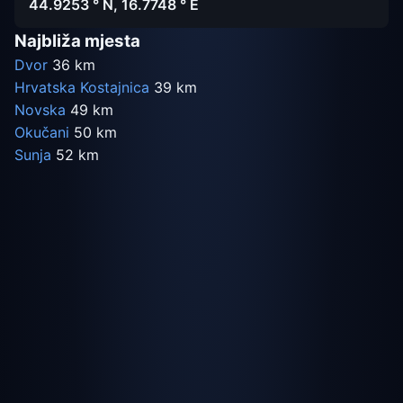
44.9253 ° N, 16.7748 ° E
Najbliža mjesta
Dvor
36 km
Hrvatska Kostajnica
39 km
Novska
49 km
Okučani
50 km
Sunja
52 km