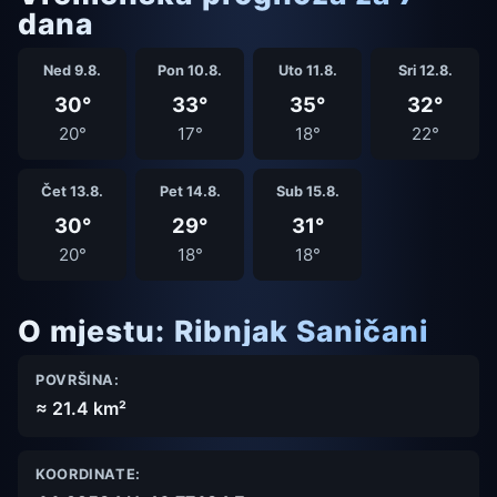
dana
Ned 9.8.
Pon 10.8.
Uto 11.8.
Sri 12.8.
30°
33°
35°
32°
20°
17°
18°
22°
Čet 13.8.
Pet 14.8.
Sub 15.8.
30°
29°
31°
20°
18°
18°
O mjestu: Ribnjak Saničani
POVRŠINA:
≈ 21.4 km²
KOORDINATE: