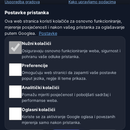
Usporedba gradova
Kako upravljamo podacima
Postavke pristanka
Vremenski widget
Kako prijaviti grešku u lokaciji
Ova web stranica koristi kolačiće za osnovno funkcioniranje,
mjerenje posjećenosti i nakon vašeg pristanka za oglašavanje
PRAVNO
putem Googlea.
Postavke
Zaštita privatnosti
Nužni kolačići
Osiguravaju osnovno funkcioniranje weba, sigurnost i
Kolačići
pohranu vaše odluke pristanka.
Preferencije
Uvjeti korištenja
Omogućuju web stranici da zapamti vaše postavke
Isključenje odgovornosti
poput jezika, regije ili teme prikaza.
Analitički kolačići
Pomažemo životinjama
Pomažu mjeriti posjećenost i poboljšati sadržaj i
performanse weba.
Sitemap
Oglasni kolačići
Koriste se za aktiviranje Google oglasa i povezanih
Postavke
mjerenja samo nakon pristanka.