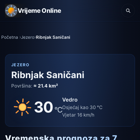
Vrijeme Online
Početna
Jezero
Ribnjak Saničani
JEZERO
Ribnjak Saničani
Površina:
≈ 21.4 km²
Vedro
30
Osjećaj kao 30 °C
°C
Vjetar 16 km/h
Vremenska prognoza za 7