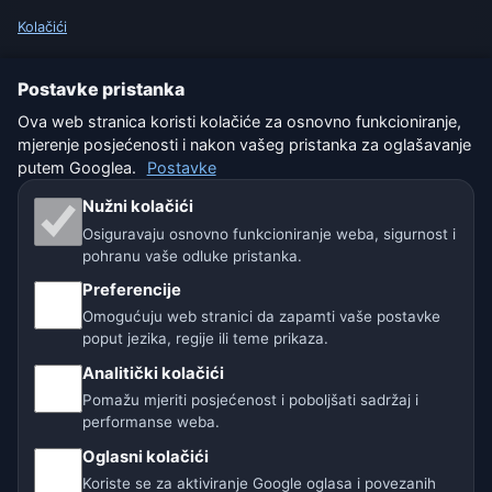
Kolačići
Uvjeti korištenja
Postavke pristanka
Ova web stranica koristi kolačiće za osnovno funkcioniranje,
Isključenje odgovornosti
mjerenje posjećenosti i nakon vašeg pristanka za oglašavanje
putem Googlea.
Postavke
Pomažemo životinjama
Nužni kolačići
Sitemap
Osiguravaju osnovno funkcioniranje weba, sigurnost i
pohranu vaše odluke pristanka.
Postavke
Preferencije
Omogućuju web stranici da zapamti vaše postavke
poput jezika, regije ili teme prikaza.
Naše vremenske stranice:
Analitički kolačići
🇨🇿 Češka
🇭🇷 Hrvatska
🇧🇬 Bugarska
Pomažu mjeriti posjećenost i poboljšati sadržaj i
performanse weba.
🇩🇪🇦🇹🇨🇭 Njemačka / Austrija / Švicarska
Oglasni kolačići
Koriste se za aktiviranje Google oglasa i povezanih
🌎 Latinska Amerika i Španjolska