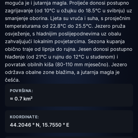
moguća je i jutarnja magla. Proljeće donosi postupno
zagrijavanje (od 10°C u ožujku do 18.5°C u svibnju) uz
smanjenje oborina. Ljeta su vruća i suha, s prosječnim
temperaturama od 22.8°C do 25.5°C. Jezero pruža
osvježenje, s hladnijim poslijepodnevima uz obalu
zahvaljujući lokalnim povjetarcima. Sezona kupanja
obično traje od lipnja do rujna. Jesen donosi postupno
hlađenje (od 21°C u rujnu do 12°C u studenom) i
povratak obilnih kiša (80-110 mm mjesečno). Jezero
održava obalne zone blažima, a jutarnja magla je
češća.
POVRŠINA:
≈ 0.7 km²
KOORDINATE:
44.2046 ° N, 15.7550 ° E