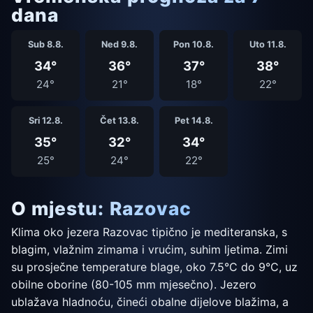
dana
Sub 8.8.
Ned 9.8.
Pon 10.8.
Uto 11.8.
34°
36°
37°
38°
24°
21°
18°
22°
Sri 12.8.
Čet 13.8.
Pet 14.8.
35°
32°
34°
25°
24°
22°
O mjestu: Razovac
Klima oko jezera Razovac tipično je mediteranska, s
blagim, vlažnim zimama i vrućim, suhim ljetima. Zimi
su prosječne temperature blage, oko 7.5°C do 9°C, uz
obilne oborine (80-105 mm mjesečno). Jezero
ublažava hladnoću, čineći obalne dijelove blažima, a