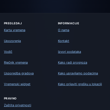
PREGLEDAJ
INFORMACIJE
Karta vremena
O nama
Upozorenja
Kontakt
Vodič
Izvori podataka
Rječnik vremena
Kako radi prognoza
Usporedba gradova
Kako upravljamo podacima
Vremenski widget
Kako prijaviti grešku u lokaciji
PRAVNO
Zaštita privatnosti