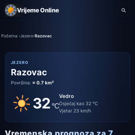
Vrijeme Online
Početna
Jezero
Razovac
JEZERO
Razovac
Površina:
≈ 0.7 km²
Vedro
32
Osjećaj kao 32 °C
°C
Vjetar 23 km/h
Vremenska prognoza za 7