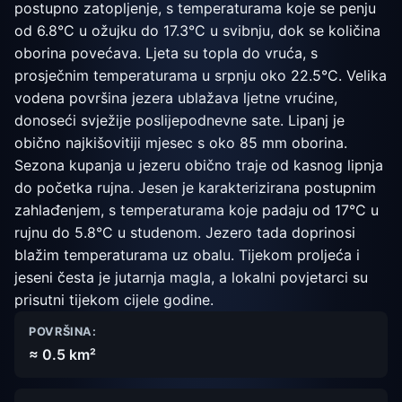
postupno zatopljenje, s temperaturama koje se penju
od 6.8°C u ožujku do 17.3°C u svibnju, dok se količina
oborina povećava. Ljeta su topla do vruća, s
prosječnim temperaturama u srpnju oko 22.5°C. Velika
vodena površina jezera ublažava ljetne vrućine,
donoseći svježije poslijepodnevne sate. Lipanj je
obično najkišovitiji mjesec s oko 85 mm oborina.
Sezona kupanja u jezeru obično traje od kasnog lipnja
do početka rujna. Jesen je karakterizirana postupnim
zahlađenjem, s temperaturama koje padaju od 17°C u
rujnu do 5.8°C u studenom. Jezero tada doprinosi
blažim temperaturama uz obalu. Tijekom proljeća i
jeseni česta je jutarnja magla, a lokalni povjetarci su
prisutni tijekom cijele godine.
POVRŠINA:
≈ 0.5 km²