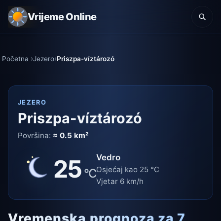
Vrijeme Online
Početna
Jezero
Priszpa-víztározó
JEZERO
Priszpa-víztározó
Površina:
≈ 0.5 km²
Vedro
25
Osjećaj kao 25 °C
°C
Vjetar 6 km/h
Vremenska prognoza za 7