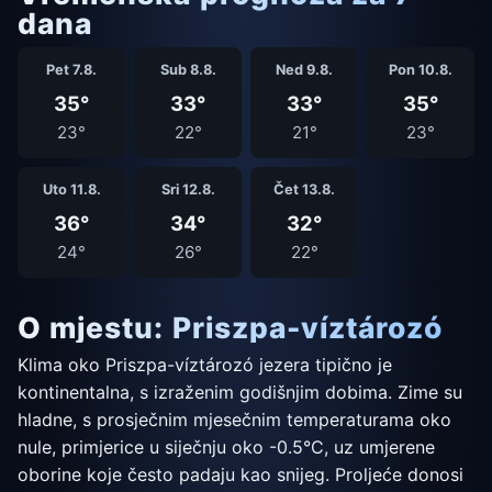
dana
Pet 7.8.
Sub 8.8.
Ned 9.8.
Pon 10.8.
35°
33°
33°
35°
23°
22°
21°
23°
Uto 11.8.
Sri 12.8.
Čet 13.8.
36°
34°
32°
24°
26°
22°
O mjestu: Priszpa-víztározó
Klima oko Priszpa-víztározó jezera tipično je
kontinentalna, s izraženim godišnjim dobima. Zime su
hladne, s prosječnim mjesečnim temperaturama oko
nule, primjerice u siječnju oko -0.5°C, uz umjerene
oborine koje često padaju kao snijeg. Proljeće donosi