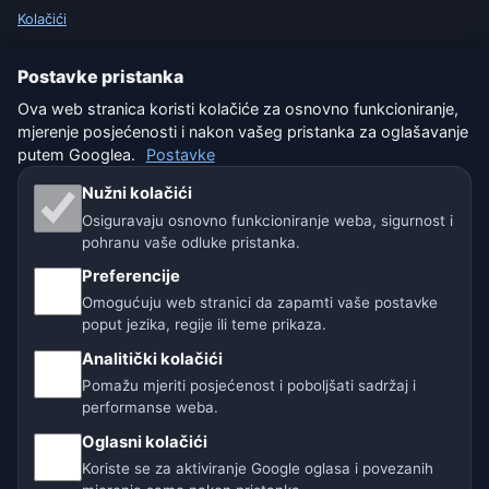
Kolačići
Uvjeti korištenja
Postavke pristanka
Ova web stranica koristi kolačiće za osnovno funkcioniranje,
Isključenje odgovornosti
mjerenje posjećenosti i nakon vašeg pristanka za oglašavanje
putem Googlea.
Postavke
Pomažemo životinjama
Nužni kolačići
Sitemap
Osiguravaju osnovno funkcioniranje weba, sigurnost i
pohranu vaše odluke pristanka.
Postavke
Preferencije
Omogućuju web stranici da zapamti vaše postavke
poput jezika, regije ili teme prikaza.
Naše vremenske stranice:
Analitički kolačići
🇨🇿 Češka
🇭🇷 Hrvatska
🇧🇬 Bugarska
Pomažu mjeriti posjećenost i poboljšati sadržaj i
performanse weba.
🇩🇪🇦🇹🇨🇭 Njemačka / Austrija / Švicarska
Oglasni kolačići
Koriste se za aktiviranje Google oglasa i povezanih
🌎 Latinska Amerika i Španjolska