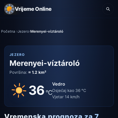
Vrijeme Online
Početna
Jezero
Merenyei-víztároló
JEZERO
Merenyei-víztároló
Površina:
≈ 1.2 km²
Vedro
36
Osjećaj kao 36 °C
°C
Vjetar 14 km/h
Vremenska prognoza za 7