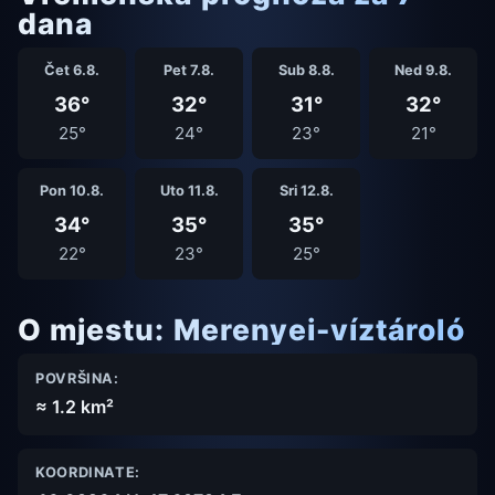
dana
Čet 6.8.
Pet 7.8.
Sub 8.8.
Ned 9.8.
36°
32°
31°
32°
25°
24°
23°
21°
Pon 10.8.
Uto 11.8.
Sri 12.8.
34°
35°
35°
22°
23°
25°
O mjestu: Merenyei-víztároló
POVRŠINA:
≈ 1.2 km²
KOORDINATE: