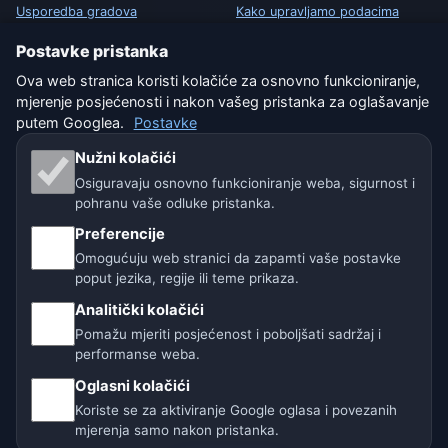
Usporedba gradova
Kako upravljamo podacima
Postavke pristanka
Vremenski widget
Kako prijaviti grešku u lokaciji
Ova web stranica koristi kolačiće za osnovno funkcioniranje,
mjerenje posjećenosti i nakon vašeg pristanka za oglašavanje
PRAVNO
putem Googlea.
Postavke
Zaštita privatnosti
Nužni kolačići
Osiguravaju osnovno funkcioniranje weba, sigurnost i
Kolačići
pohranu vaše odluke pristanka.
Uvjeti korištenja
Preferencije
Omogućuju web stranici da zapamti vaše postavke
Isključenje odgovornosti
poput jezika, regije ili teme prikaza.
Analitički kolačići
Pomažemo životinjama
Pomažu mjeriti posjećenost i poboljšati sadržaj i
performanse weba.
Sitemap
Oglasni kolačići
Koriste se za aktiviranje Google oglasa i povezanih
Postavke
mjerenja samo nakon pristanka.