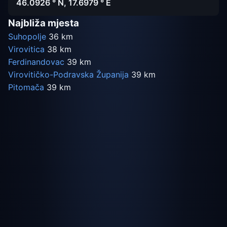
46.0926 ° N, 17.6979 ° E
Najbliža mjesta
Suhopolje
36 km
Virovitica
38 km
Ferdinandovac
39 km
Virovitičko-Podravska Županija
39 km
Pitomača
39 km