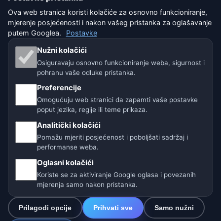
Uvjeti korištenja
Ova web stranica koristi kolačiće za osnovno funkcioniranje,
mjerenje posjećenosti i nakon vašeg pristanka za oglašavanje
Isključenje odgovornosti
putem Googlea.
Postavke
Nužni kolačići
Pomažemo životinjama
Osiguravaju osnovno funkcioniranje weba, sigurnost i
pohranu vaše odluke pristanka.
Sitemap
Preferencije
Postavke
Omogućuju web stranici da zapamti vaše postavke
poput jezika, regije ili teme prikaza.
Analitički kolačići
Naše vremenske stranice:
Pomažu mjeriti posjećenost i poboljšati sadržaj i
performanse weba.
🇨🇿 Češka
🇭🇷 Hrvatska
🇧🇬 Bugarska
Oglasni kolačići
🇩🇪🇦🇹🇨🇭 Njemačka / Austrija / Švicarska
Koriste se za aktiviranje Google oglasa i povezanih
mjerenja samo nakon pristanka.
🌎 Latinska Amerika i Španjolska
Prilagodi opcije
Prihvati sve
Samo nužni
🇮🇳 Južna i jugoistočna Azija