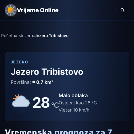
Vrijeme Online
Početna
Jezero
Jezero Tribistovo
JEZERO
Jezero Tribistovo
Površina:
≈ 0.7 km²
Malo oblaka
28
Osjećaj kao 28 °C
°C
Vjetar 10 km/h
Vremenska prognoza za 7