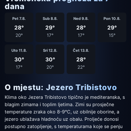
dana
Pet 7.8.
Sub 8.8.
Ned 9.8.
Pon 10.8.
28°
29°
28°
29°
20°
17°
17°
15°
Uto 11.8.
Sri 12.8.
Čet 13.8.
30°
30°
28°
17°
20°
22°
O mjestu: Jezero Tribistovo
Klima oko Jezera Tribistovo tipično je mediteranska, s
blagim zimama i toplim ljetima. Zimi su prosječne
temperature zraka oko 8-9°C, uz obilnije oborine, a
jezero ublažava hladnoću uz obalu. Proljeće donosi
postupno zatopljenje, s temperaturama koje se penju