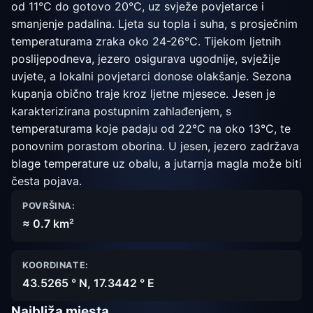
od 11°C do gotovo 20°C, uz svježe povjetarce i
smanjenje padalina. Ljeta su topla i suha, s prosječnim
temperaturama zraka oko 24-26°C. Tijekom ljetnih
poslijepodneva, jezero osigurava ugodnije, svježije
uvjete, a lokalni povjetarci donose olakšanje. Sezona
kupanja obično traje kroz ljetne mjesece. Jesen je
karakterizirana postupnim zahlađenjem, s
temperaturama koje padaju od 22°C na oko 13°C, te
ponovnim porastom oborina. U jesen, jezero zadržava
blage temperature uz obalu, a jutarnja magla može biti
česta pojava.
POVRŠINA:
≈ 0.7 km²
KOORDINATE:
43.5265 ° N, 17.3442 ° E
Najbliža mjesta