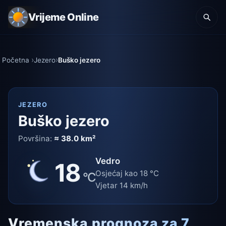
Vrijeme Online
Početna
Jezero
Buško jezero
JEZERO
Buško jezero
Površina:
≈ 38.0 km²
Vedro
18
Osjećaj kao 18 °C
°C
Vjetar 14 km/h
Vremenska prognoza za 7