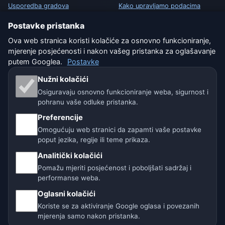
Usporedba gradova
Kako upravljamo podacima
Postavke pristanka
Vremenski widget
Kako prijaviti grešku u lokaciji
Ova web stranica koristi kolačiće za osnovno funkcioniranje,
mjerenje posjećenosti i nakon vašeg pristanka za oglašavanje
PRAVNO
putem Googlea.
Postavke
Zaštita privatnosti
Nužni kolačići
Osiguravaju osnovno funkcioniranje weba, sigurnost i
Kolačići
pohranu vaše odluke pristanka.
Uvjeti korištenja
Preferencije
Omogućuju web stranici da zapamti vaše postavke
Isključenje odgovornosti
poput jezika, regije ili teme prikaza.
Analitički kolačići
Pomažemo životinjama
Pomažu mjeriti posjećenost i poboljšati sadržaj i
performanse weba.
Sitemap
Oglasni kolačići
Koriste se za aktiviranje Google oglasa i povezanih
Postavke
mjerenja samo nakon pristanka.