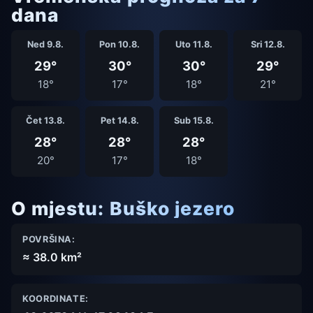
dana
Ned 9.8.
Pon 10.8.
Uto 11.8.
Sri 12.8.
29°
30°
30°
29°
18°
17°
18°
21°
Čet 13.8.
Pet 14.8.
Sub 15.8.
28°
28°
28°
20°
17°
18°
O mjestu: Buško jezero
POVRŠINA:
≈ 38.0 km²
KOORDINATE: