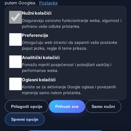
putem Googlea.
Postavke
Isključenje odgovornosti
Nužni kolačići
Osiguravaju osnovno funkcioniranje weba, sigurnost i
Pomažemo životinjama
pohranu vaše odluke pristanka.
Sitemap
Preferencije
Omogućuju web stranici da zapamti vaše postavke
poput jezika, regije ili teme prikaza.
Postavke
Analitički kolačići
Pomažu mjeriti posjećenost i poboljšati sadržaj i
Naše vremenske stranice:
performanse weba.
Oglasni kolačići
🇨🇿 Češka
🇭🇷 Hrvatska
🇧🇬 Bugarska
Koriste se za aktiviranje Google oglasa i povezanih
mjerenja samo nakon pristanka.
🇩🇪🇦🇹🇨🇭 Njemačka / Austrija / Švicarska
🌎 Latinska Amerika i Španjolska
Prilagodi opcije
Prihvati sve
Samo nužni
🇮🇳 Južna i jugoistočna Azija
Spremi opcije