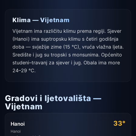
Klima — Vijetnam
Vijetnam ima različitu klimu prema regiji. Sjever
(Hanoi) ima suptropsku klimu s četiri godišnja
doba — svježije zime (15 °C), vruća vlažna ljeta.
Središte i jug su tropski s monsunima. Općenito
studeni–travanj za sjever i jug. Obala ima more
24–29 °C.
Gradovi i ljetovališta —
Vijetnam
33°
Hanoi
Hanoi