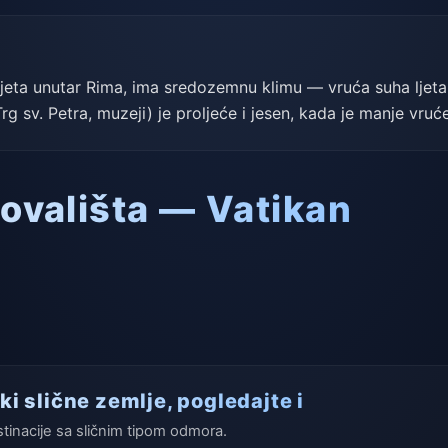
ijeta unutar Rima, ima sredozemnu klimu — vruća suha ljeta
rg sv. Petra, muzeji) je proljeće i jesen, kada je manje vruć
etovališta — Vatikan
ki slične zemlje, pogledajte i
stinacije sa sličnim tipom odmora.