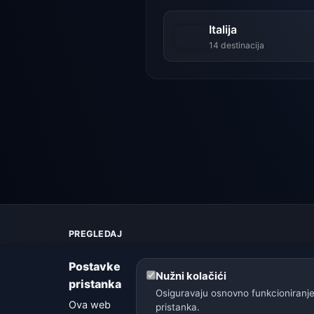
Italija
14 destinacija
PREGLEDAJ
Karta vremena
Postavke
Upozorenja
Nužni kolačići
pristanka
Vodič
Osiguravaju osnovno funkcioniranje
Rječnik vremena
Ova web
pristanka.