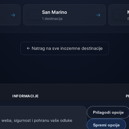
San Marino
→
→
1 destinacija
6
← Natrag na sve inozemne destinacije
INFORMACIJE
P
O nama
Z
Kontakt
K
Prilagodi opcije
Izvori podataka
U
 weba, sigurnost i pohranu vaše odluke
Kako radi prognoza
I
Spremi opcije