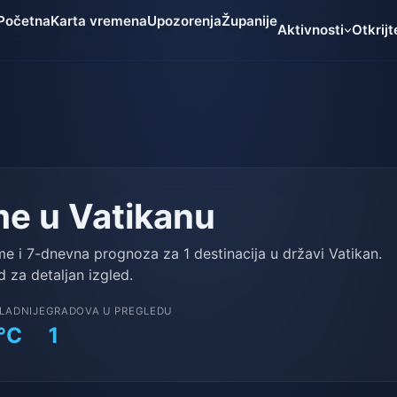
Početna
Karta vremena
Upozorenja
Županije
Aktivnosti
Otkrijt
me u Vatikanu
me i 7-dnevna prognoza za 1 destinacija u državi Vatikan.
d za detaljan izgled.
LADNIJE
GRADOVA U PREGLEDU
°C
1