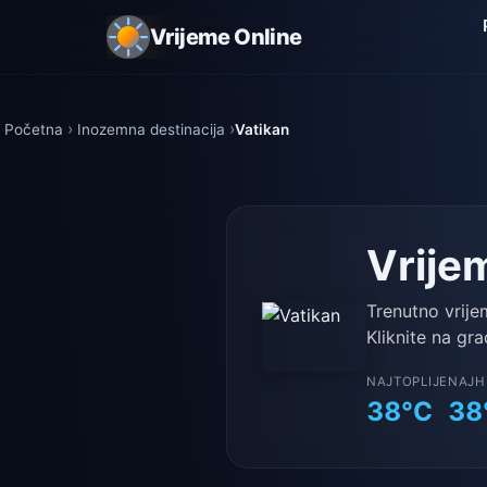
Vrijeme Online
Početna
Inozemna destinacija
Vatikan
Vrije
Trenutno vrije
Kliknite na gra
NAJTOPLIJE
NAJH
38°C
38