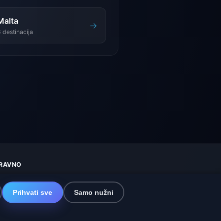
Malta
→
 destinacija
RAVNO
aštita privatnosti
olačići
Prihvati sve
Samo nužni
vjeti korištenja
sključenje odgovornosti