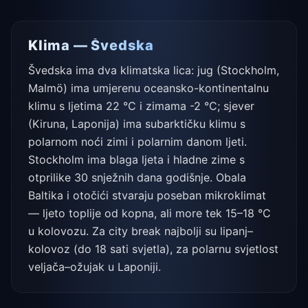
Klima — Švedska
Švedska ima dva klimatska lica: jug (Stockholm,
Malmö) ima umjerenu oceansko-kontinentalnu
klimu s ljetima 22 °C i zimama -2 °C; sjever
(Kiruna, Laponija) ima subarktičku klimu s
polarnom noći zimi i polarnim danom ljeti.
Stockholm ima blaga ljeta i hladne zime s
otprilike 30 snježnih dana godišnje. Obala
Baltika i otočići stvaraju poseban mikroklimat
— ljeto toplije od kopna, ali more tek 15–18 °C
u kolovozu. Za city break najbolji su lipanj–
kolovoz (do 18 sati svjetla), za polarnu svjetlost
veljača–ožujak u Laponiji.