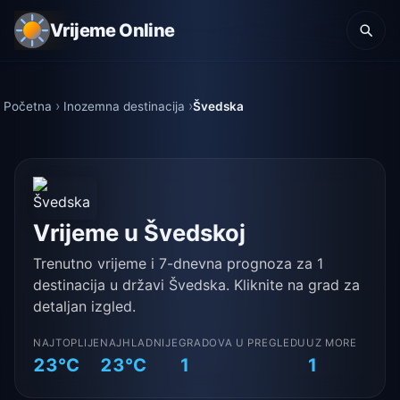
Vrijeme Online
Početna
Inozemna destinacija
Švedska
Vrijeme u Švedskoj
Trenutno vrijeme i 7-dnevna prognoza za 1
destinacija u državi Švedska. Kliknite na grad za
detaljan izgled.
NAJTOPLIJE
NAJHLADNIJE
GRADOVA U PREGLEDU
UZ MORE
23°C
23°C
1
1