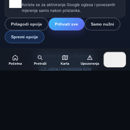
Koriste se za aktiviranje Google oglasa i povezanih
mjerenja samo nakon pristanka.
Naše vremenske stranice:
Prilagodi opcije
Prihvati sve
Samo nužni
🇨🇿 Češka
🇭🇷 Hrvatska
🇧🇬 Bugarska
Spremi opcije
🇩🇪🇦🇹🇨🇭 Njemačka / Austrija / Švicarska
🌎 Latinska Amerika i Španjolska
Početna
Pretraži
Karta
Upozorenja
Više
🇮🇳 Južna i jugoistočna Azija
🌍 Međunarodna vremenska mreža
Operater: Spolek Minizoo.cz z.s. | IČO: 21135550 |
info@vrijeme.online
© 2026 Vrijeme Online · Podaci: Open-Meteo (ECMWF, ICON) ·
OpenWeatherMap · Upozorenja: DHMZ