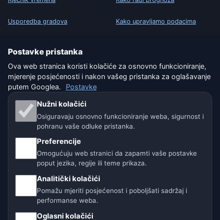
Usporedba gradova
Kako upravljamo podacima
Vremenski widget
Kako prijaviti grešku u lokaciji
Postavke pristanka
Ova web stranica koristi kolačiće za osnovno funkcioniranje,
PRAVNO
mjerenje posjećenosti i nakon vašeg pristanka za oglašavanje
Zaštita privatnosti
putem Googlea.
Postavke
Nužni kolačići
Kolačići
Osiguravaju osnovno funkcioniranje weba, sigurnost i
pohranu vaše odluke pristanka.
Uvjeti korištenja
Preferencije
Isključenje odgovornosti
Omogućuju web stranici da zapamti vaše postavke
poput jezika, regije ili teme prikaza.
Pomažemo životinjama
Analitički kolačići
Pomažu mjeriti posjećenost i poboljšati sadržaj i
Sitemap
performanse weba.
Oglasni kolačići
Postavke