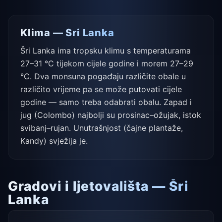
Klima — Šri Lanka
Šri Lanka ima tropsku klimu s temperaturama
27–31 °C tijekom cijele godine i morem 27–29
°C. Dva monsuna pogađaju različite obale u
različito vrijeme pa se može putovati cijele
godine — samo treba odabrati obalu. Zapad i
jug (Colombo) najbolji su prosinac–ožujak, istok
svibanj–rujan. Unutrašnjost (čajne plantaže,
Kandy) svježija je.
Gradovi i ljetovališta — Šri
Lanka