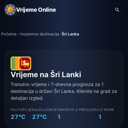
Vrijeme Online
Početna
Inozemna destinacija
Šri Lanka
Vrijeme na Šri Lanki
Trenutno vrijeme i 7-dnevna prognoza za 1
destinacija u državi Šri Lanka. Kliknite na grad za
detaljan izgled.
NAJTOPLIJE
NAJHLADNIJE
GRADOVA U PREGLEDU
UZ MORE
27°C
27°C
1
1