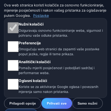
Uvjeti korištenja
Ova web stranica koristi kolačiće za osnovno funkcioniranje,
mjerenje posjećenosti i nakon vašeg pristanka za oglašavanje
Isključenje odgovornosti
putem Googlea.
Postavke
Nužni kolačići
Pomažemo životinjama
Osiguravaju osnovno funkcioniranje weba, sigurnost i
pohranu vaše odluke pristanka.
Sitemap
Preferencije
Omogućuju web stranici da zapamti vaše postavke
Postavke
poput jezika, regije ili teme prikaza.
Analitički kolačići
Naše vremenske stranice:
Pomažu mjeriti posjećenost i poboljšati sadržaj i
performanse weba.
🇨🇿 Češka
🇭🇷 Hrvatska
🇧🇬 Bugarska
Oglasni kolačići
🇩🇪🇦🇹🇨🇭 Njemačka / Austrija / Švicarska
Koriste se za aktiviranje Google oglasa i povezanih
mjerenja samo nakon pristanka.
🌎 Latinska Amerika i Španjolska
Prilagodi opcije
Prihvati sve
Samo nužni
🇮🇳 Južna i jugoistočna Azija