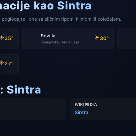
nacije kao Sintra
 pogledajte i one sa sličnim tipom, klimom ili položajem.
Sevilla
35°
30°
Španjolska · Andaluzija
27°
: Sintra
WIKIPEDIA
Sintra