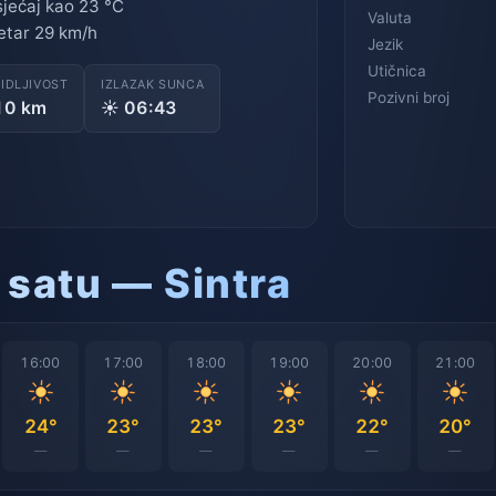
jećaj kao 23 °C
Valuta
etar 29 km/h
Jezik
Utičnica
VIDLJIVOST
IZLAZAK SUNCA
Pozivni broj
10 km
☀ 06:43
 satu — Sintra
16:00
17:00
18:00
19:00
20:00
21:00
24°
23°
23°
23°
22°
20°
—
—
—
—
—
—