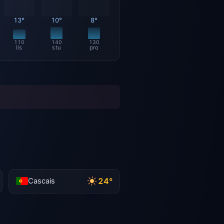
13°
10°
8°
110
140
130
lis
stu
pro
24°
Cascais