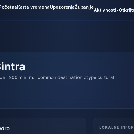
Početna
Karta vremena
Upozorenja
Županije
Aktivnosti
Otkrijt
intra
bon · 200 m n. m. · common.destination.dtype.cultural
LOKALNE INFO
edro