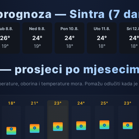
rognoza — Sintra (7 da
ub 8.8.
Ned 9.8.
Pon 10.8.
Uto 11.8.
Sri 12.
26°
24°
24°
24°
24°
19°
19°
18°
18°
18°
 — prosjeci po mjeseci
erature, oborina i temperature mora. Pomažu odlučiti kada je 
18°
21°
23°
24°
25°
23°