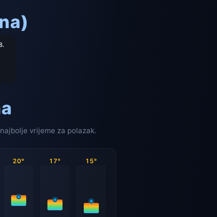
na)
8.
ma
najbolje vrijeme za polazak.
20°
17°
15°