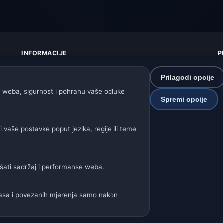
INFORMACIJE
P
O nama
Z
Kontakt
K
Prilagodi opcije
Izvori podataka
U
 weba, sigurnost i pohranu vaše odluke
Spremi opcije
Kako radi prognoza
I
Kako upravljamo podacima
P
Kako prijaviti grešku u lokaciji
S
vaše postavke poput jezika, regije ili teme
P
Naše vremenske stranice:
jšati sadržaj i performanse weba.
a
🇩🇪🇦🇹🇨🇭 Njemačka / Austrija / Švicarska
🌎 Latinska Amerik
glasa i povezanih mjerenja samo nakon
🌍 Međunarodna vremenska mreža
ter: Spolek Minizoo.cz z.s. | IČO: 21135550 |
info@vrijeme.