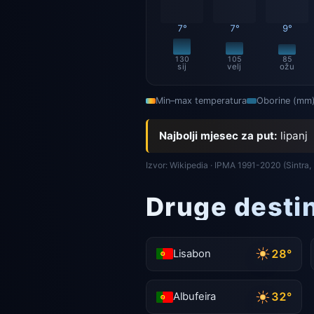
7°
7°
9°
130
105
85
sij
velj
ožu
Min–max temperatura
Oborine (mm
Najbolji mjesec za put:
lipanj
Izvor: Wikipedia · IPMA 1991-2020 (Sintra, 
Druge destin
28°
Lisabon
32°
Albufeira