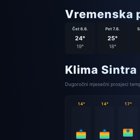
Vremenska p
Čet 6.8.
Pet 7.8.
S
24°
25°
19°
18°
Klima Sintra
Dugoročni mjesečni prosjeci temp
14°
14°
17°