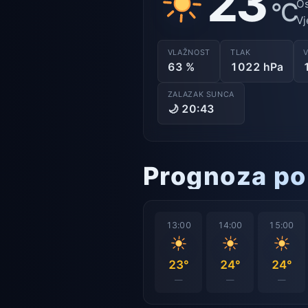
23
°C
Os
Vj
VLAŽNOST
TLAK
63 %
1022 hPa
ZALAZAK SUNCA
🌙 20:43
Prognoza po
13:00
14:00
15:00
23°
24°
24°
—
—
—