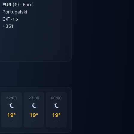
EUR
(€) · Euro
Portugalski
C/F
· tip
+351
22:00
23:00
00:00
19°
19°
19°
—
—
—