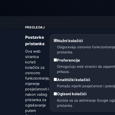
PREGLEDAJ
Karta vremena
Postavke
Upozorenja
Nužni kolačići
pristanka
Vodič
Osiguravaju osnovno funkcioniranje
Ova web
Rječnik vremena
pristanka.
stranica
Usporedba gradova
Preferencije
koristi
Vremenski widget
Omogućuju web stranici da zapamti 
kolačiće za
prikaza.
osnovno
funkcioniranje,
Analitički kolačići
mjerenje
Pomažu mjeriti posjećenost i pobol
posjećenosti i
🇨🇿 Češka
🇭🇷 Hrvatska
🇧🇬 Bugarsk
Oglasni kolačići
nakon vašeg
pristanka za
Koriste se za aktiviranje Google o
oglašavanje
pristanka.
putem
Opera