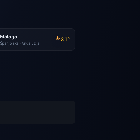
Málaga
31°
Španjolska · Andaluzija