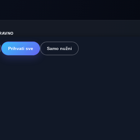
RAVNO
aštita privatnosti
olačići
Prihvati sve
Samo nužni
vjeti korištenja
sključenje odgovornosti
omažemo životinjama
itemap
ostavke
a i Španjolska
🇮🇳 Južna i jugoistočna Azija
online