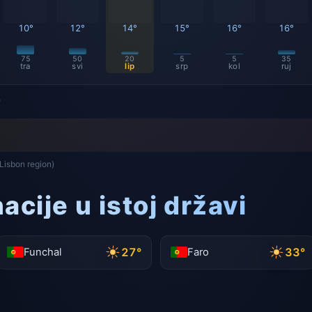
10°
12°
14°
15°
16°
16°
75
50
20
5
5
35
tra
svi
lip
srp
kol
ruj
)
Lisbon region)
acije u istoj državi
27°
33°
Funchal
Faro