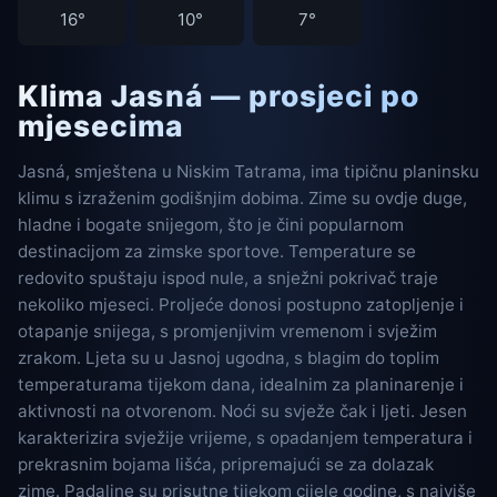
16°
10°
7°
Klima Jasná — prosjeci po
mjesecima
Jasná, smještena u Niskim Tatrama, ima tipičnu planinsku
klimu s izraženim godišnjim dobima. Zime su ovdje duge,
hladne i bogate snijegom, što je čini popularnom
destinacijom za zimske sportove. Temperature se
redovito spuštaju ispod nule, a snježni pokrivač traje
nekoliko mjeseci. Proljeće donosi postupno zatopljenje i
otapanje snijega, s promjenjivim vremenom i svježim
zrakom. Ljeta su u Jasnoj ugodna, s blagim do toplim
temperaturama tijekom dana, idealnim za planinarenje i
aktivnosti na otvorenom. Noći su svježe čak i ljeti. Jesen
karakterizira svježije vrijeme, s opadanjem temperatura i
prekrasnim bojama lišća, pripremajući se za dolazak
zime. Padaline su prisutne tijekom cijele godine, s najviše