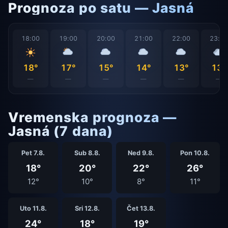
Prognoza po satu — Jasná
18:00
19:00
20:00
21:00
22:00
23:0
18°
17°
15°
14°
13°
13°
—
—
—
—
—
—
Vremenska prognoza —
Jasná (7 dana)
Pet 7.8.
Sub 8.8.
Ned 9.8.
Pon 10.8.
18°
20°
22°
26°
12°
10°
8°
11°
Uto 11.8.
Sri 12.8.
Čet 13.8.
24°
18°
19°