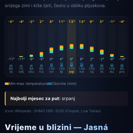
snijega zimi i kiše ljeti, često u obliku pljuskova.
-5°
-4°
-2°
2°
8°
11°
13°
13°
9°
5°
-1°
-4°
-11°
-11°
-9°
-5°
0°
4°
6°
6°
2°
-2°
-6°
-10°
80
75
80
90
130
150
170
145
100
95
105
95
sij
velj
ožu
tra
svi
lip
srp
kol
ruj
lis
stu
pro
Min–max temperatura
Oborine (mm)
Najbolji mjesec za put:
srpanj
Izvor: Wikipedia · SHMÚ 1991-2020 (Chopok, Low Tatras)
Vrijeme u blizini — Jasná