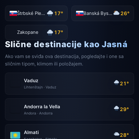
17°
26°
Štrbské Pleso
Banská Bystrica
17°
Zakopane
Slične destinacije kao Jasná
Ako vam se sviđa ova destinacija, pogledajte i one sa
sličnim tipom, klimom ili položajem.
Vaduz
21°
Lihtenštajn · Vaduz
Andorra la Vella
29°
Andora · Andorra
Almati
28°
Kazahstan · Almaty