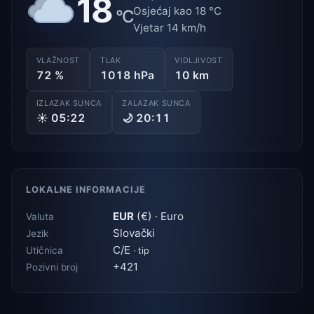
18
Osjećaj kao 18 °C
°C
Vjetar 14 km/h
VLAŽNOST
TLAK
VIDLJIVOST
72 %
1018 hPa
10 km
IZLAZAK SUNCA
ZALAZAK SUNCA
☀ 05:22
🌙 20:11
LOKALNE INFORMACIJE
EUR
(€) · Euro
Valuta
Slovački
Jezik
C/E
Utičnica
· tip
+421
Pozivni broj