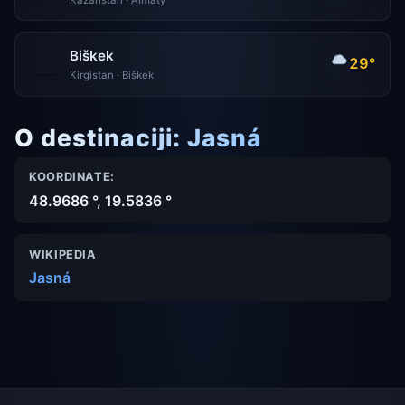
Biškek
29°
Kirgistan · Biškek
O destinaciji: Jasná
KOORDINATE:
48.9686 °, 19.5836 °
WIKIPEDIA
Jasná