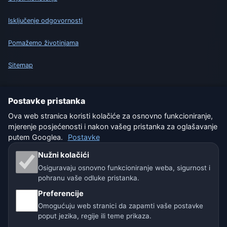
Isključenje odgovornosti
Pomažemo životinjama
Sitemap
Postavke
Postavke pristanka
Ova web stranica koristi kolačiće za osnovno funkcioniranje,
mjerenje posjećenosti i nakon vašeg pristanka za oglašavanje
Naše vremenske stranice:
putem Googlea.
Postavke
🇨🇿 Češka
🇭🇷 Hrvatska
🇧🇬 Bugarska
Nužni kolačići
Osiguravaju osnovno funkcioniranje weba, sigurnost i
🇩🇪🇦🇹🇨🇭 Njemačka / Austrija / Švicarska
pohranu vaše odluke pristanka.
🌎 Latinska Amerika i Španjolska
Preferencije
Omogućuju web stranici da zapamti vaše postavke
🇮🇳 Južna i jugoistočna Azija
poput jezika, regije ili teme prikaza.