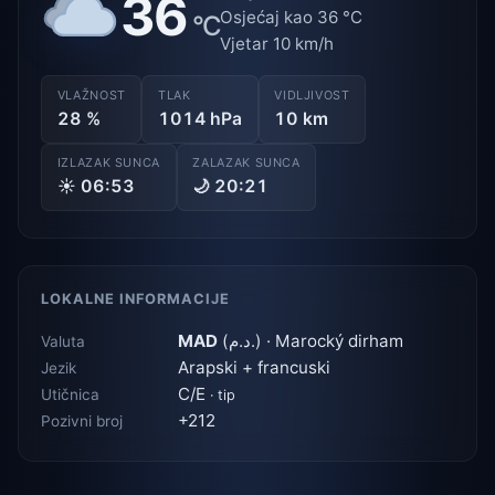
36
Osjećaj kao 36 °C
°C
Vjetar 10 km/h
VLAŽNOST
TLAK
VIDLJIVOST
28 %
1014 hPa
10 km
IZLAZAK SUNCA
ZALAZAK SUNCA
☀ 06:53
🌙 20:21
LOKALNE INFORMACIJE
MAD
(د.م.) · Marocký dirham
Valuta
Arapski + francuski
Jezik
C/E
Utičnica
· tip
+212
Pozivni broj