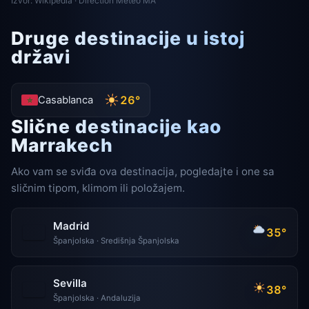
Izvor: Wikipedia · Direction Météo MA
Druge destinacije u istoj
državi
26°
Casablanca
Slične destinacije kao
Marrakech
Ako vam se sviđa ova destinacija, pogledajte i one sa
sličnim tipom, klimom ili položajem.
Madrid
35°
Španjolska · Središnja Španjolska
Sevilla
38°
Španjolska · Andaluzija