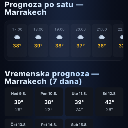
Prognoza po satu —
Marrakech
17:00
18:00
19:00
20:00
21:00
22:0
38°
39°
38°
37°
36°
32°
—
—
—
—
—
—
Vremenska prognoza —
Marrakech (7 dana)
Ned 9.8.
Pon 10.8.
Uto 11.8.
Sri 12.8.
39°
38°
39°
42°
29°
23°
24°
26°
Čet 13.8.
Pet 14.8.
Sub 15.8.