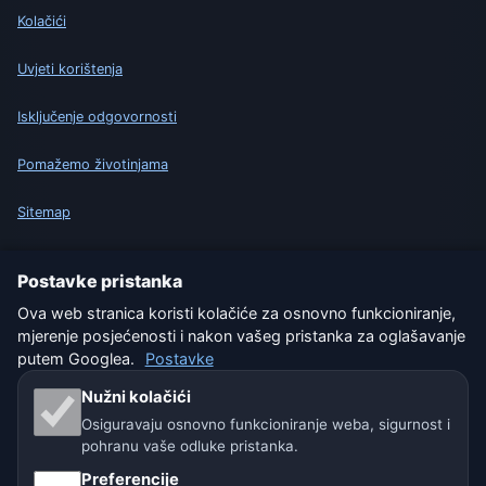
Kolačići
Uvjeti korištenja
Isključenje odgovornosti
Pomažemo životinjama
Sitemap
Postavke
Postavke pristanka
Ova web stranica koristi kolačiće za osnovno funkcioniranje,
mjerenje posjećenosti i nakon vašeg pristanka za oglašavanje
Naše vremenske stranice:
putem Googlea.
Postavke
🇨🇿 Češka
🇭🇷 Hrvatska
🇧🇬 Bugarska
Nužni kolačići
Osiguravaju osnovno funkcioniranje weba, sigurnost i
🇩🇪🇦🇹🇨🇭 Njemačka / Austrija / Švicarska
pohranu vaše odluke pristanka.
Preferencije
🌎 Latinska Amerika i Španjolska