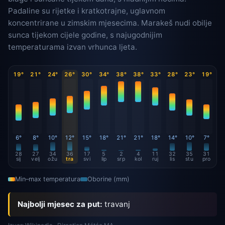
Padaline su rijetke i kratkotrajne, uglavnom
koncentrirane u zimskim mjesecima. Marakeš nudi obilje
sunca tijekom cijele godine, s najugodnijim
temperaturama izvan vrhunca ljeta.
19°
21°
24°
26°
30°
34°
38°
38°
33°
28°
23°
19°
6°
8°
10°
12°
15°
18°
21°
21°
18°
14°
10°
7°
28
27
34
36
17
5
2
4
11
32
35
31
sij
velj
ožu
tra
svi
lip
srp
kol
ruj
lis
stu
pro
Min–max temperatura
Oborine (mm)
Najbolji mjesec za put:
travanj