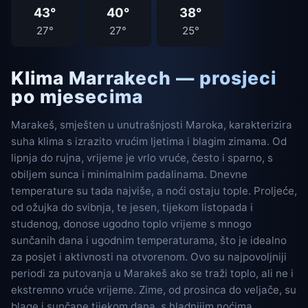
43°
40°
38°
27°
27°
25°
Klima Marrakech — prosjeci
po mjesecima
Marakeš, smješten u unutrašnjosti Maroka, karakterizira
suha klima s izrazito vrućim ljetima i blagim zimama. Od
lipnja do rujna, vrijeme je vrlo vruće, često i sparno, s
obiljem sunca i minimalnim padalinama. Dnevne
temperature su tada najviše, a noći ostaju tople. Proljeće,
od ožujka do svibnja, te jesen, tijekom listopada i
studenog, donose ugodno toplo vrijeme s mnogo
sunčanih dana i ugodnim temperaturama, što je idealno
za posjet i aktivnosti na otvorenom. Ovo su najpovoljniji
periodi za putovanja u Marakeš ako se traži toplo, ali ne i
ekstremno vruće vrijeme. Zime, od prosinca do veljače, su
blage i sunčane tijekom dana, s hladnijim noćima.