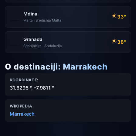
Mdina
33°
Malta · Središnja Malta
Granada
38°
Španjolska · Andaluzija
O destinaciji: Marrakech
KOORDINATE:
31.6295 °, -7.9811 °
WIKIPEDIA
Marrakech