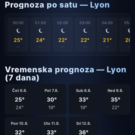
Prognoza po satu — Lyon
00:00
01:00
02:00
03:00
04:00
05:0
25°
24°
22°
22°
21°
20°
—
—
—
—
—
—
Vremenska prognoza — Lyon
(7 dana)
Čet 6.8.
Pet 7.8.
Sub 8.8.
Ned 9.8.
25°
30°
33°
35°
24°
19°
19°
22°
Pon 10.8.
Uto 11.8.
Sri 12.8.
32°
33°
36°