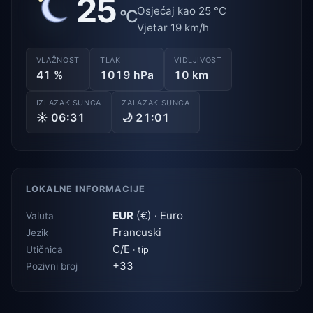
25
Osjećaj kao 25 °C
°C
Vjetar 19 km/h
VLAŽNOST
TLAK
VIDLJIVOST
41 %
1019 hPa
10 km
IZLAZAK SUNCA
ZALAZAK SUNCA
☀ 06:31
🌙 21:01
LOKALNE INFORMACIJE
EUR
(€) · Euro
Valuta
Francuski
Jezik
C/E
Utičnica
· tip
+33
Pozivni broj