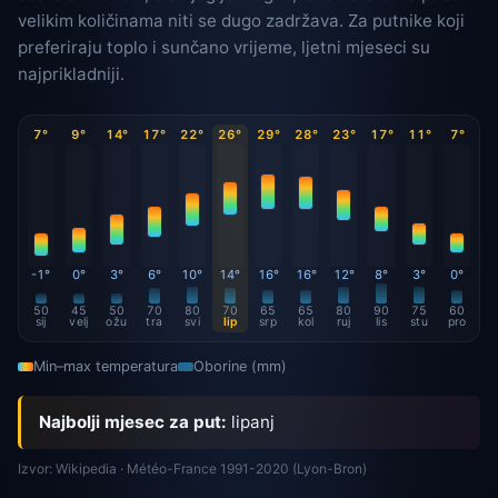
velikim količinama niti se dugo zadržava. Za putnike koji
preferiraju toplo i sunčano vrijeme, ljetni mjeseci su
najprikladniji.
7°
9°
14°
17°
22°
26°
29°
28°
23°
17°
11°
7°
-1°
0°
3°
6°
10°
14°
16°
16°
12°
8°
3°
0°
50
45
50
70
80
70
65
65
80
90
75
60
sij
velj
ožu
tra
svi
lip
srp
kol
ruj
lis
stu
pro
Min–max temperatura
Oborine (mm)
Najbolji mjesec za put:
lipanj
Izvor: Wikipedia · Météo-France 1991-2020 (Lyon-Bron)