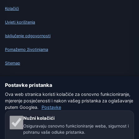
Kolačići
Uvjeti korištenja
Isključenje odgovornosti
Pomažemo životinjama
Sitemap
Postavke
Postavke pristanka
Ova web stranica koristi kolačiće za osnovno funkcioniranje,
mjerenje posjećenosti i nakon vašeg pristanka za oglašavanje
Naše vremenske stranice:
putem Googlea.
Postavke
🇨🇿 Češka
🇭🇷 Hrvatska
🇧🇬 Bugarska
Nužni kolačići
Osiguravaju osnovno funkcioniranje weba, sigurnost i
🇩🇪🇦🇹🇨🇭 Njemačka / Austrija / Švicarska
pohranu vaše odluke pristanka.