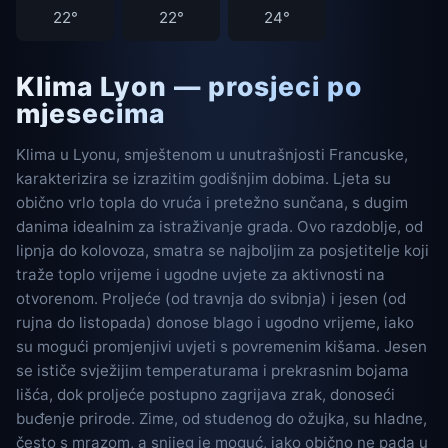
22°
22°
24°
Klima Lyon — prosjeci po
mjesecima
Klima u Lyonu, smještenom u unutrašnjosti Francuske,
karakterizira se izrazitim godišnjim dobima. Ljeta su
obično vrlo topla do vruća i pretežno sunčana, s dugim
danima idealnim za istraživanje grada. Ovo razdoblje, od
lipnja do kolovoza, smatra se najboljim za posjetitelje koji
traže toplo vrijeme i ugodne uvjete za aktivnosti na
otvorenom. Proljeće (od travnja do svibnja) i jesen (od
rujna do listopada) donose blago i ugodno vrijeme, iako
su mogući promjenjivi uvjeti s povremenim kišama. Jesen
se ističe svježijim temperaturama i prekrasnim bojama
lišća, dok proljeće postupno zagrijava zrak, donoseći
buđenje prirode. Zime, od studenog do ožujka, su hladne,
često s mrazom, a snijeg je moguć, iako obično ne pada u