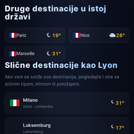
Druge destinacije u istoj
državi
19°
28°
Pariz
Nice
31°
Marseille
Slične destinacije kao Lyon
Ako vam se sviđa ova destinacija, pogledajte i one sa
sličnim tipom, klimom ili položajem.
Milano
31°
Italija · Lombardija
Luksemburg
17°
Luksemburg