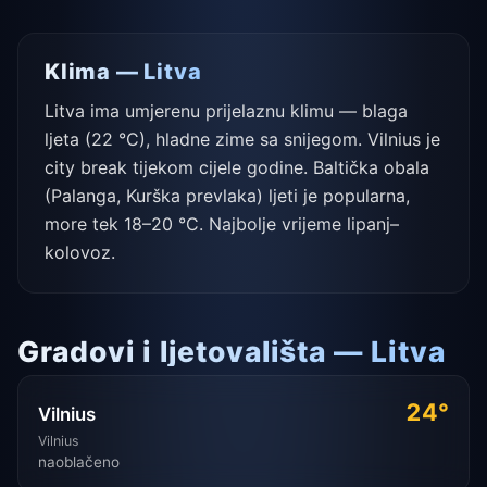
Klima — Litva
Litva ima umjerenu prijelaznu klimu — blaga
ljeta (22 °C), hladne zime sa snijegom. Vilnius je
city break tijekom cijele godine. Baltička obala
(Palanga, Kurška prevlaka) ljeti je popularna,
more tek 18–20 °C. Najbolje vrijeme lipanj–
kolovoz.
Gradovi i ljetovališta — Litva
24°
Vilnius
Vilnius
naoblačeno