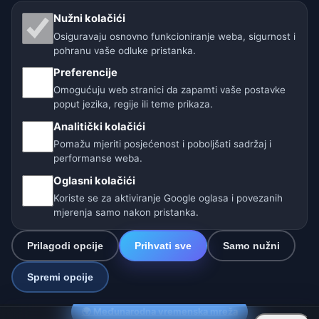
Isključenje odgovornosti
Nužni kolačići
Osiguravaju osnovno funkcioniranje weba, sigurnost i
Pomažemo životinjama
pohranu vaše odluke pristanka.
Preferencije
Sitemap
Omogućuju web stranici da zapamti vaše postavke
poput jezika, regije ili teme prikaza.
Postavke
Analitički kolačići
Pomažu mjeriti posjećenost i poboljšati sadržaj i
performanse weba.
Naše vremenske stranice:
Oglasni kolačići
🇨🇿 Češka
🇭🇷 Hrvatska
🇧🇬 Bugarska
Koriste se za aktiviranje Google oglasa i povezanih
mjerenja samo nakon pristanka.
🇩🇪🇦🇹🇨🇭 Njemačka / Austrija / Švicarska
Prilagodi opcije
Prihvati sve
Samo nužni
🌎 Latinska Amerika i Španjolska
Spremi opcije
🇮🇳 Južna i jugoistočna Azija
🌍 Međunarodna vremenska mreža