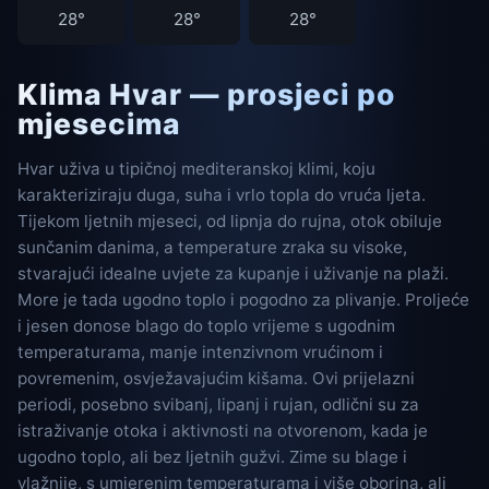
28°
28°
28°
Klima Hvar — prosjeci po
mjesecima
Hvar uživa u tipičnoj mediteranskoj klimi, koju
karakteriziraju duga, suha i vrlo topla do vruća ljeta.
Tijekom ljetnih mjeseci, od lipnja do rujna, otok obiluje
sunčanim danima, a temperature zraka su visoke,
stvarajući idealne uvjete za kupanje i uživanje na plaži.
More je tada ugodno toplo i pogodno za plivanje. Proljeće
i jesen donose blago do toplo vrijeme s ugodnim
temperaturama, manje intenzivnom vrućinom i
povremenim, osvježavajućim kišama. Ovi prijelazni
periodi, posebno svibanj, lipanj i rujan, odlični su za
istraživanje otoka i aktivnosti na otvorenom, kada je
ugodno toplo, ali bez ljetnih gužvi. Zime su blage i
vlažnije, s umjerenim temperaturama i više oborina, ali