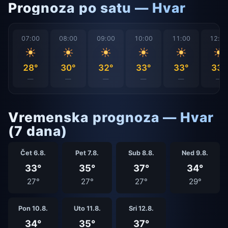
Prognoza po satu — Hvar
07:00
08:00
09:00
10:00
11:00
12:0
28°
30°
32°
33°
33°
33°
—
—
—
—
—
—
Vremenska prognoza — Hvar
(7 dana)
Čet 6.8.
Pet 7.8.
Sub 8.8.
Ned 9.8.
33°
35°
37°
34°
27°
27°
27°
29°
Pon 10.8.
Uto 11.8.
Sri 12.8.
34°
35°
37°