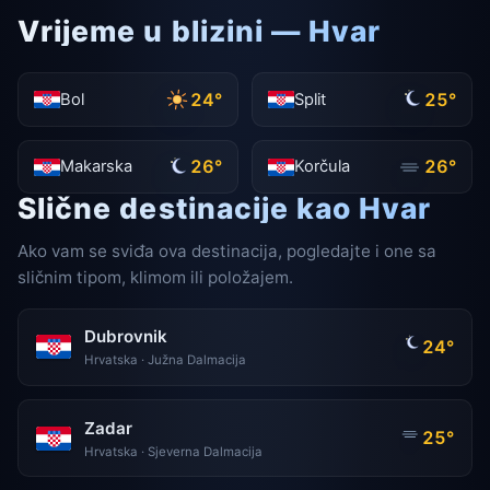
Vrijeme u blizini — Hvar
24°
25°
Bol
Split
26°
26°
Makarska
Korčula
Slične destinacije kao Hvar
Ako vam se sviđa ova destinacija, pogledajte i one sa
sličnim tipom, klimom ili položajem.
Dubrovnik
24°
Hrvatska · Južna Dalmacija
Zadar
25°
Hrvatska · Sjeverna Dalmacija