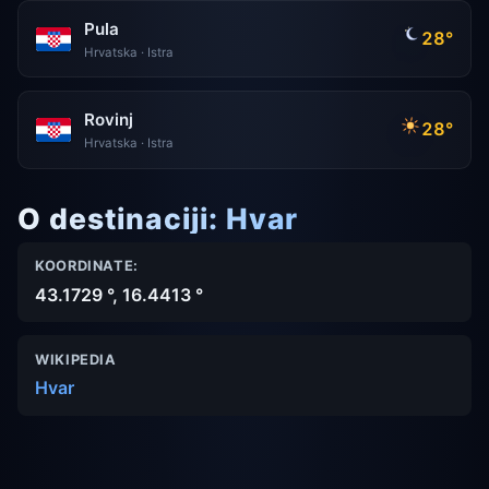
Pula
28°
Hrvatska · Istra
Rovinj
28°
Hrvatska · Istra
O destinaciji: Hvar
KOORDINATE:
43.1729 °, 16.4413 °
WIKIPEDIA
Hvar