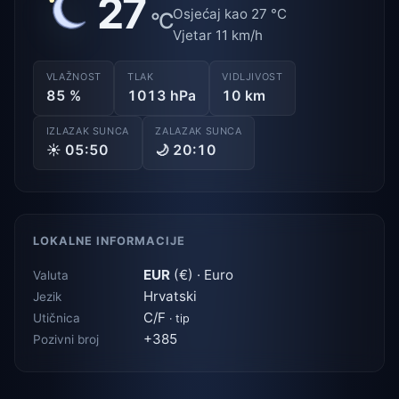
27
Osjećaj kao 27 °C
°C
Vjetar 11 km/h
VLAŽNOST
TLAK
VIDLJIVOST
85 %
1013 hPa
10 km
IZLAZAK SUNCA
ZALAZAK SUNCA
☀ 05:50
🌙 20:10
LOKALNE INFORMACIJE
EUR
(€) · Euro
Valuta
Hrvatski
Jezik
C/F
Utičnica
· tip
+385
Pozivni broj