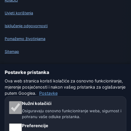
Kolačići
Uvjeti korištenja
Isključenje odgovornosti
Pomažemo životinjama
Sitemap
Postavke
Postavke pristanka
Ova web stranica koristi kolačiće za osnovno funkcioniranje,
mjerenje posjećenosti i nakon vašeg pristanka za oglašavanje
Naše vremenske stranice:
putem Googlea.
Postavke
🇨🇿 Češka
🇭🇷 Hrvatska
🇧🇬 Bugarska
Nužni kolačići
Osiguravaju osnovno funkcioniranje weba, sigurnost i
🇩🇪🇦🇹🇨🇭 Njemačka / Austrija / Švicarska
pohranu vaše odluke pristanka.
🌎 Latinska Amerika i Španjolska
Preferencije