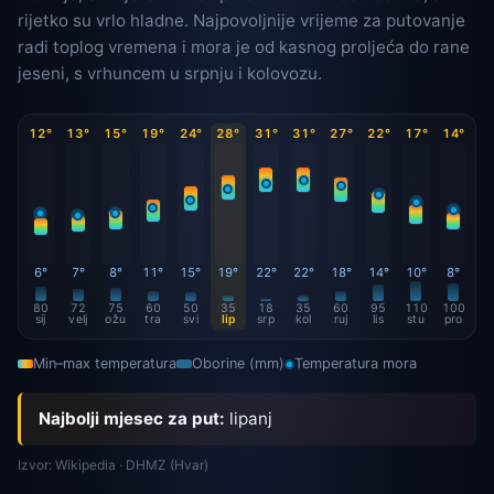
rijetko su vrlo hladne. Najpovoljnije vrijeme za putovanje
radi toplog vremena i mora je od kasnog proljeća do rane
jeseni, s vrhuncem u srpnju i kolovozu.
12°
13°
15°
19°
24°
28°
31°
31°
27°
22°
17°
14°
6°
7°
8°
11°
15°
19°
22°
22°
18°
14°
10°
8°
80
72
75
60
50
35
18
35
60
95
110
100
sij
velj
ožu
tra
svi
lip
srp
kol
ruj
lis
stu
pro
Min–max temperatura
Oborine (mm)
Temperatura mora
Najbolji mjesec za put:
lipanj
Izvor: Wikipedia · DHMZ (Hvar)