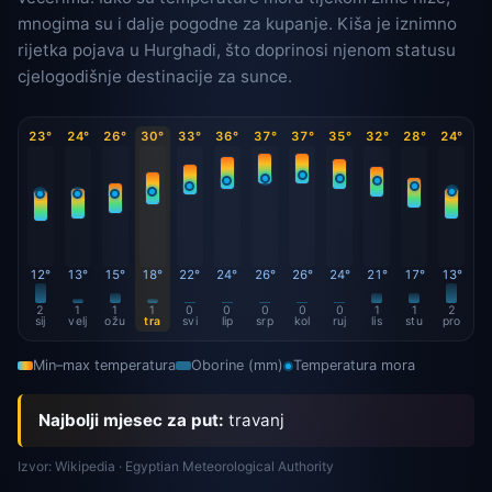
mnogima su i dalje pogodne za kupanje. Kiša je iznimno
rijetka pojava u Hurghadi, što doprinosi njenom statusu
cjelogodišnje destinacije za sunce.
23°
24°
26°
30°
33°
36°
37°
37°
35°
32°
28°
24°
12°
13°
15°
18°
22°
24°
26°
26°
24°
21°
17°
13°
2
1
1
1
0
0
0
0
0
1
1
2
sij
velj
ožu
tra
svi
lip
srp
kol
ruj
lis
stu
pro
Min–max temperatura
Oborine (mm)
Temperatura mora
Najbolji mjesec za put:
travanj
Izvor: Wikipedia · Egyptian Meteorological Authority