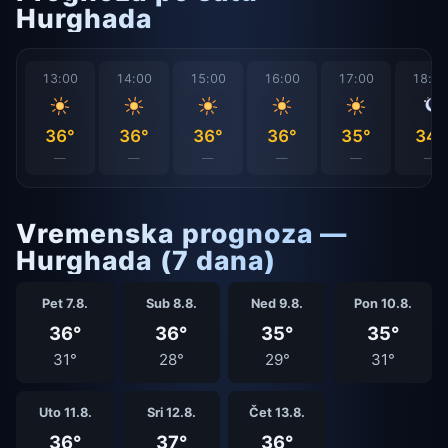
Hurghada
13:00
14:00
15:00
16:00
17:00
18:0
36°
36°
36°
36°
35°
34°
—
—
—
—
—
—
Vremenska prognoza —
Hurghada (7 dana)
Pet 7.8.
Sub 8.8.
Ned 9.8.
Pon 10.8.
36°
36°
35°
35°
31°
28°
29°
31°
Uto 11.8.
Sri 12.8.
Čet 13.8.
36°
37°
36°