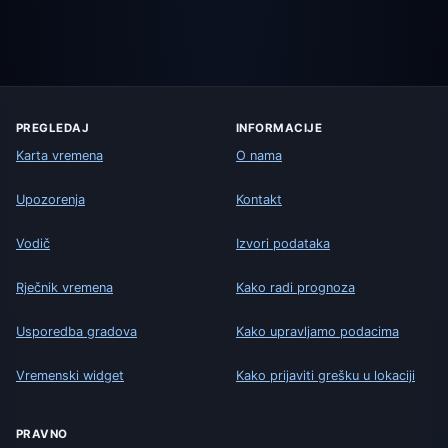
PREGLEDAJ
INFORMACIJE
Karta vremena
O nama
Upozorenja
Kontakt
Vodič
Izvori podataka
Rječnik vremena
Kako radi prognoza
Usporedba gradova
Kako upravljamo podacima
Vremenski widget
Kako prijaviti grešku u lokaciji
PRAVNO