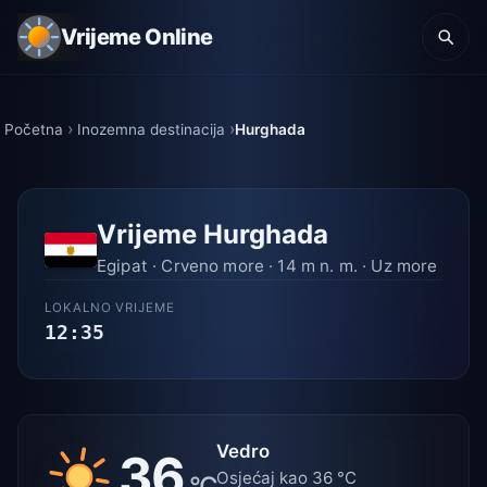
Vrijeme Online
Početna
Inozemna destinacija
Hurghada
Vrijeme Hurghada
Egipat · Crveno more · 14 m n. m. · Uz more
LOKALNO VRIJEME
12:35
Vedro
36
Osjećaj kao 36 °C
°C