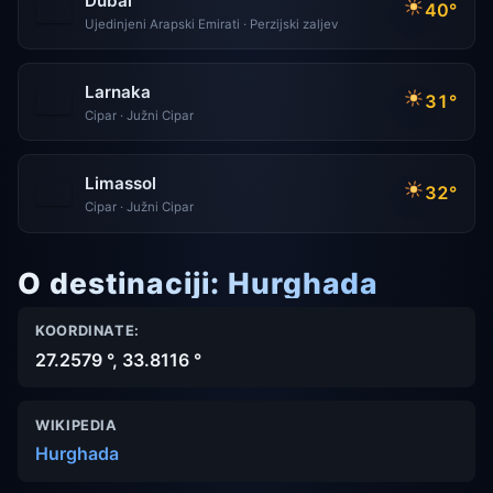
Dubai
40°
Ujedinjeni Arapski Emirati · Perzijski zaljev
Larnaka
31°
Cipar · Južni Cipar
Limassol
32°
Cipar · Južni Cipar
O destinaciji: Hurghada
KOORDINATE:
27.2579 °, 33.8116 °
WIKIPEDIA
Hurghada