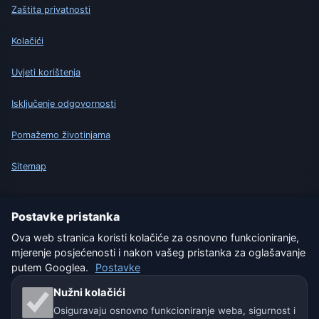
Zaštita privatnosti
Kolačići
Uvjeti korištenja
Isključenje odgovornosti
Pomažemo životinjama
Sitemap
Postavke
Postavke pristanka
Ova web stranica koristi kolačiće za osnovno funkcioniranje,
mjerenje posjećenosti i nakon vašeg pristanka za oglašavanje
Naše vremenske stranice:
putem Googlea.
Postavke
🇨🇿 Češka
🇭🇷 Hrvatska
🇧🇬 Bugarska
Nužni kolačići
Osiguravaju osnovno funkcioniranje weba, sigurnost i
🇩🇪🇦🇹🇨🇭 Njemačka / Austrija / Švicarska