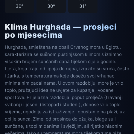
30°
30°
31°
Klima Hurghada — prosjeci
po mjesecima
Hurghada, smještena na obali Crvenog mora u Egiptu,
karakterizira se sušnom pustinjskom klimom s iznimno
visokim brojem sunčanih dana tijekom cijele godine.
Ljeta, koja traju od lipnja do rujna, izrazito su vruća, često
i žarka, s temperaturama koje dosežu svoj vrhunac i
minimalnim padalinama. U ovom razdoblju, more je vrlo
toplo, pružajući idealne uvjete za kupanje i vodene
sportove. Prijelazna razdoblja, poput proljeća (travanj i
svibanj) i jeseni (listopad i studeni), donose vrlo toplo
vrijeme, ugodnije za istraživanje i opuštanje na plaži, uz
obilje sunca. Zime, od prosinca do ožujka, blage su i
sunčane, s toplim danima i svježijim, ali rijetko hladnim
večerima. Iako su temperature mora tijekom zime niže,