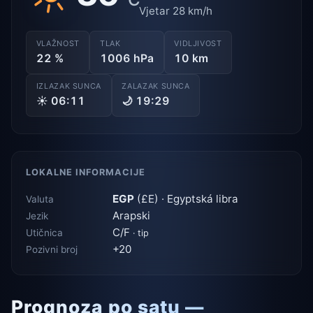
Vjetar 28 km/h
VLAŽNOST
TLAK
VIDLJIVOST
22 %
1006 hPa
10 km
IZLAZAK SUNCA
ZALAZAK SUNCA
☀ 06:11
🌙 19:29
LOKALNE INFORMACIJE
EGP
(£E) · Egyptská libra
Valuta
Arapski
Jezik
C/F
Utičnica
· tip
+20
Pozivni broj
Prognoza po satu —