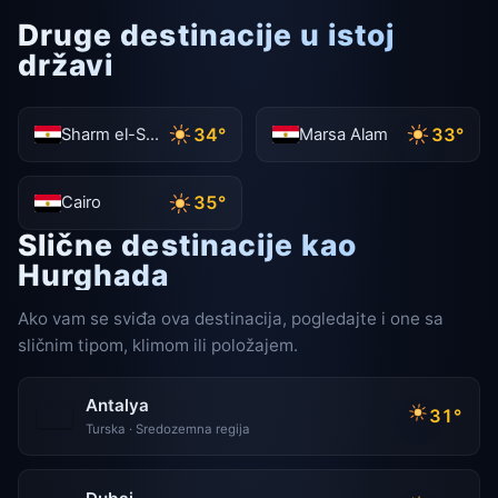
Druge destinacije u istoj
državi
34°
33°
Sharm el-Sheikh
Marsa Alam
35°
Cairo
Slične destinacije kao
Hurghada
Ako vam se sviđa ova destinacija, pogledajte i one sa
sličnim tipom, klimom ili položajem.
Antalya
31°
Turska · Sredozemna regija