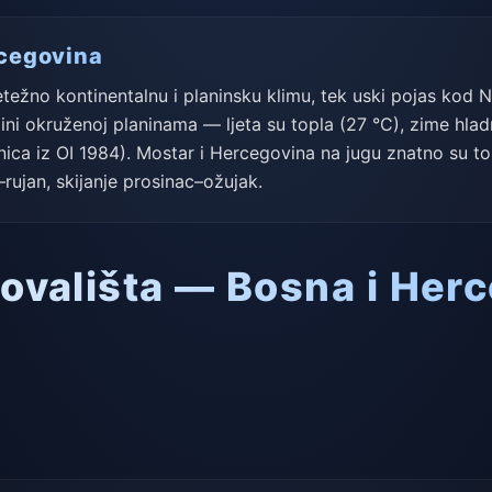
rcegovina
težno kontinentalnu i planinsku klimu, tek uski pojas ko
tlini okruženoj planinama — ljeta su topla (27 °C), zime hlad
šnica iz OI 1984). Mostar i Hercegovina na jugu znatno su topl
–rujan, skijanje prosinac–ožujak.
etovališta — Bosna i Her