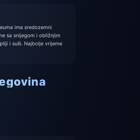
d Neuma ima sredozemni
ne sa snijegom i obližnjim
iji i suši. Najbolje vrijeme
cegovina