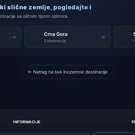
ki slične zemlje, pogledajte i
stinacije sa sličnim tipom odmora.
Crna Gora
→
→
2 destinacije
1
← Natrag na sve inozemne destinacije
INFORMACIJE
P
O nama
Z