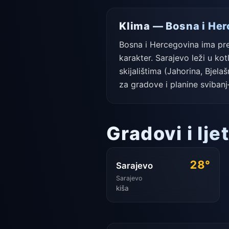
Klima — Bosna i He
Bosna i Hercegovina ima pre
karakter. Sarajevo leži u ko
skijalištima (Jahorina, Bjela
za gradove i planine svibanj
Gradovi i lj
28°
Sarajevo
Sarajevo
kiša