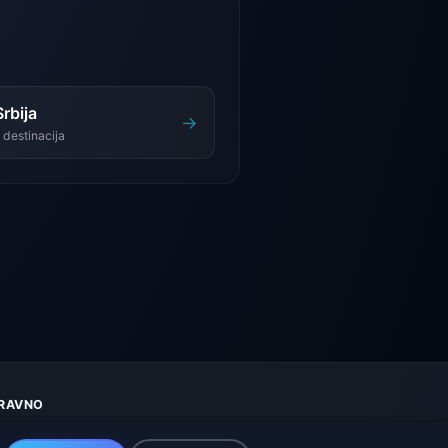
Srbija
→
 destinacija
RAVNO
aštita privatnosti