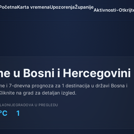
Početna
Karta vremena
Upozorenja
Županije
Aktivnosti
Otkrijt
me u Bosni i Hercegovini
me i 7-dnevna prognoza za 1 destinacija u državi Bosna i
liknite na grad za detaljan izgled.
LADNIJE
GRADOVA U PREGLEDU
°C
1