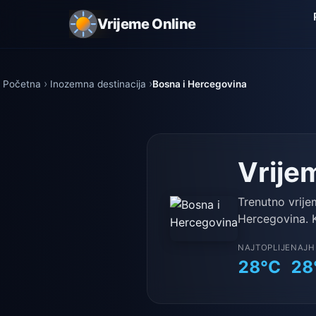
Vrijeme Online
Početna
Inozemna destinacija
Bosna i Hercegovina
Vrije
Trenutno vrije
Hercegovina. K
NAJTOPLIJE
NAJH
28°C
28