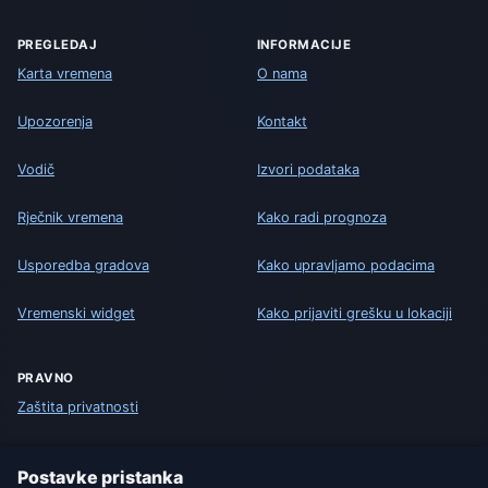
PREGLEDAJ
INFORMACIJE
Karta vremena
O nama
Upozorenja
Kontakt
Vodič
Izvori podataka
Rječnik vremena
Kako radi prognoza
Usporedba gradova
Kako upravljamo podacima
Vremenski widget
Kako prijaviti grešku u lokaciji
PRAVNO
Zaštita privatnosti
Kolačići
Postavke pristanka