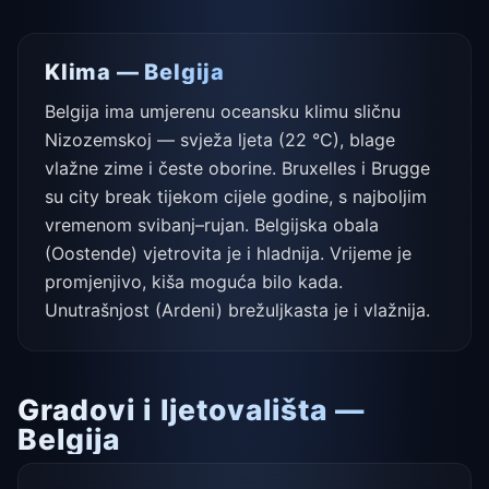
Klima — Belgija
Belgija ima umjerenu oceansku klimu sličnu
Nizozemskoj — svježa ljeta (22 °C), blage
vlažne zime i česte oborine. Bruxelles i Brugge
su city break tijekom cijele godine, s najboljim
vremenom svibanj–rujan. Belgijska obala
(Oostende) vjetrovita je i hladnija. Vrijeme je
promjenjivo, kiša moguća bilo kada.
Unutrašnjost (Ardeni) brežuljkasta je i vlažnija.
Gradovi i ljetovališta —
Belgija