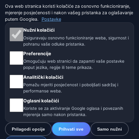
Uvjeti korištenja
Ova web stranica koristi kolačiće za osnovno funkcioniranje,
mjerenje posjećenosti i nakon vašeg pristanka za oglašavanje
Isključenje odgovornosti
putem Googlea.
Postavke
Nužni kolačići
Pomažemo životinjama
Osiguravaju osnovno funkcioniranje weba, sigurnost i
pohranu vaše odluke pristanka.
Sitemap
Preferencije
Omogućuju web stranici da zapamti vaše postavke
Postavke
poput jezika, regije ili teme prikaza.
Analitički kolačići
Naše vremenske stranice:
Pomažu mjeriti posjećenost i poboljšati sadržaj i
performanse weba.
🇨🇿 Češka
🇭🇷 Hrvatska
🇧🇬 Bugarska
Oglasni kolačići
🇩🇪🇦🇹🇨🇭 Njemačka / Austrija / Švicarska
Koriste se za aktiviranje Google oglasa i povezanih
mjerenja samo nakon pristanka.
🌎 Latinska Amerika i Španjolska
Prilagodi opcije
Prihvati sve
Samo nužni
🇮🇳 Južna i jugoistočna Azija