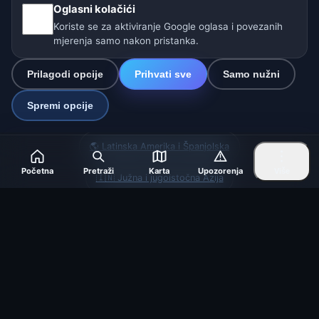
Postavke
Oglasni kolačići
Koriste se za aktiviranje Google oglasa i povezanih
mjerenja samo nakon pristanka.
Naše vremenske stranice:
Prilagodi opcije
Prihvati sve
Samo nužni
🇨🇿 Češka
🇭🇷 Hrvatska
🇧🇬 Bugarska
Spremi opcije
🇩🇪🇦🇹🇨🇭 Njemačka / Austrija / Švicarska
🌎 Latinska Amerika i Španjolska
Početna
Pretraži
Karta
Upozorenja
Više
🇮🇳 Južna i jugoistočna Azija
🌍 Međunarodna vremenska mreža
Operater: Spolek Minizoo.cz z.s. | IČO: 21135550 |
info@vrijeme.online
© 2026 Vrijeme Online · Podaci: Open-Meteo (ECMWF, ICON) ·
OpenWeatherMap · Upozorenja: DHMZ