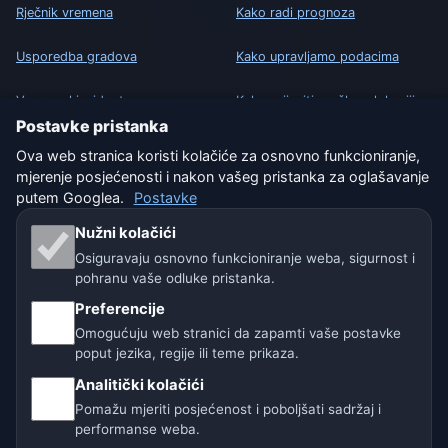
Rječnik vremena
Kako radi prognoza
Usporedba gradova
Kako upravljamo podacima
Vremenski widget
Kako prijaviti grešku u lokaciji
Postavke pristanka
Ova web stranica koristi kolačiće za osnovno funkcioniranje,
PRAVNO
mjerenje posjećenosti i nakon vašeg pristanka za oglašavanje
Zaštita privatnosti
putem Googlea.
Postavke
Kolačići
Nužni kolačići
Osiguravaju osnovno funkcioniranje weba, sigurnost i
Uvjeti korištenja
pohranu vaše odluke pristanka.
Preferencije
Isključenje odgovornosti
Omogućuju web stranici da zapamti vaše postavke
poput jezika, regije ili teme prikaza.
Pomažemo životinjama
Analitički kolačići
Sitemap
Pomažu mjeriti posjećenost i poboljšati sadržaj i
performanse weba.