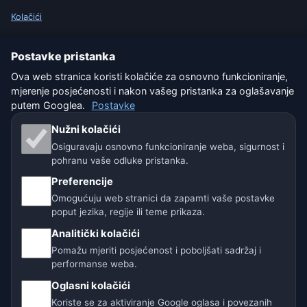
Kolačići
Uvjeti korištenja
Postavke pristanka
Ova web stranica koristi kolačiće za osnovno funkcioniranje,
Isključenje odgovornosti
mjerenje posjećenosti i nakon vašeg pristanka za oglašavanje
putem Googlea.
Postavke
Pomažemo životinjama
Nužni kolačići
Sitemap
Osiguravaju osnovno funkcioniranje weba, sigurnost i
pohranu vaše odluke pristanka.
Postavke
Preferencije
Omogućuju web stranici da zapamti vaše postavke
poput jezika, regije ili teme prikaza.
Naše vremenske stranice:
Analitički kolačići
🇨🇿 Češka
🇭🇷 Hrvatska
🇧🇬 Bugarska
Pomažu mjeriti posjećenost i poboljšati sadržaj i
performanse weba.
🇩🇪🇦🇹🇨🇭 Njemačka / Austrija / Švicarska
Oglasni kolačići
Koriste se za aktiviranje Google oglasa i povezanih
🌎 Latinska Amerika i Španjolska