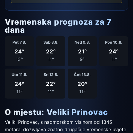
Vremenska prognoza za 7
dana
Pet 7.8.
Sub 8.8.
Ned 9.8.
Pon 10.8.
24°
22°
21°
24°
13°
11°
9°
11°
Uto 11.8.
Sri 12.8.
Čet 13.8.
24°
22°
20°
11°
11°
11°
O mjestu: Veliki Prinovac
Veliki Prinovac, s nadmorskom visinom od 1345
metara, doživljava znatno drugačije vremenske uvjete