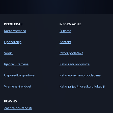
PREGLEDAJ
INFORMACIJE
Karta vremena
O nama
Upozorenja
Kontakt
Vodič
Izvori podataka
Rječnik vremena
Kako radi prognoza
Usporedba gradova
Kako upravljamo podacima
Vremenski widget
Kako prijaviti grešku u lokaciji
PRAVNO
Zaštita privatnosti