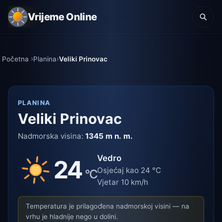
Vrijeme Online
Početna
Planina
Veliki Prinovac
PLANINA
Veliki Prinovac
Nadmorska visina:
1345 m n. m.
Vedro
24
Osjećaj kao 24 °C
°C
Vjetar 10 km/h
Temperatura je prilagođena nadmorskoj visini — na
vrhu je hladnije nego u dolini.