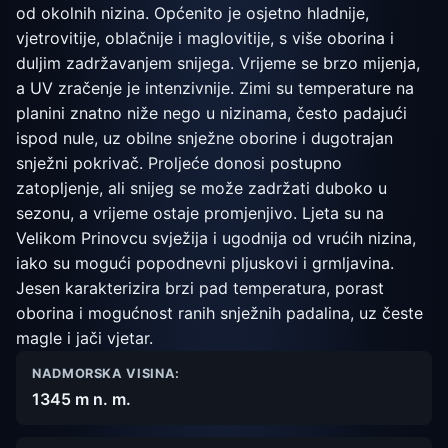
od okolnih nizina. Općenito je osjetno hladnije,
vjetrovitije, oblačnije i maglovitije, s više oborina i
duljim zadržavanjem snijega. Vrijeme se brzo mijenja,
a UV zračenje je intenzivnije. Zimi su temperature na
planini znatno niže nego u nizinama, često padajući
ispod nule, uz obilne snježne oborine i dugotrajan
snježni pokrivač. Proljeće donosi postupno
zatopljenje, ali snijeg se može zadržati duboko u
sezonu, a vrijeme ostaje promjenjivo. Ljeta su na
Velikom Prinovcu svježija i ugodnija od vrućih nizina,
iako su mogući popodnevni pljuskovi i grmljavina.
Jesen karakterizira brzi pad temperatura, porast
oborina i mogućnost ranih snježnih padalina, uz česte
magle i jači vjetar.
NADMORSKA VISINA:
1345 m n. m.