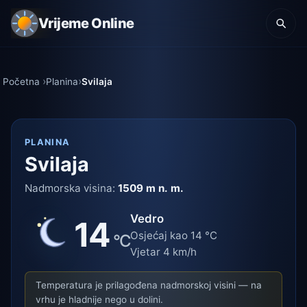
Vrijeme Online
Početna
Planina
Svilaja
PLANINA
Svilaja
Nadmorska visina:
1509 m n. m.
Vedro
14
Osjećaj kao 14 °C
°C
Vjetar 4 km/h
Temperatura je prilagođena nadmorskoj visini — na
vrhu je hladnije nego u dolini.