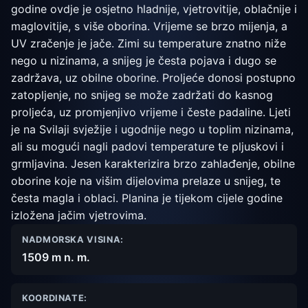
godine ovdje je osjetno hladnije, vjetrovitije, oblačnije i
maglovitije, s više oborina. Vrijeme se brzo mijenja, a
UV zračenje je jače. Zimi su temperature znatno niže
nego u nizinama, a snijeg je česta pojava i dugo se
zadržava, uz obilne oborine. Proljeće donosi postupno
zatopljenje, no snijeg se može zadržati do kasnog
proljeća, uz promjenjivo vrijeme i česte padaline. Ljeti
je na Svilaji svježije i ugodnije nego u toplim nizinama,
ali su mogući nagli padovi temperature te pljuskovi i
grmljavina. Jesen karakterizira brzo zahlađenje, obilne
oborine koje na višim dijelovima prelaze u snijeg, te
česta magla i oblaci. Planina je tijekom cijele godine
izložena jačim vjetrovima.
NADMORSKA VISINA:
1509 m n. m.
KOORDINATE: