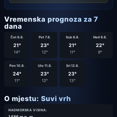
Vremenska prognoza za 7
dana
Čet 6.8.
Pet 7.8.
Sub 8.8.
Ned 9.8.
21°
23°
21°
22°
14°
12°
11°
9°
Pon 10.8.
Uto 11.8.
Sri 12.8.
24°
23°
23°
11°
12°
13°
O mjestu: Suvi vrh
NADMORSKA VISINA:
1486 m n. m.