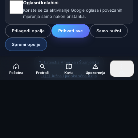
Oglasni kolačići
Postavke
Koriste se za aktiviranje Google oglasa i povezanih
mjerenja samo nakon pristanka.
Naše vremenske stranice:
Prilagodi opcije
Prihvati sve
Samo nužni
🇨🇿 Češka
🇭🇷 Hrvatska
🇧🇬 Bugarska
Spremi opcije
🇩🇪🇦🇹🇨🇭 Njemačka / Austrija / Švicarska
🌎 Latinska Amerika i Španjolska
Početna
Pretraži
Karta
Upozorenja
Više
🇮🇳 Južna i jugoistočna Azija
🌍 Međunarodna vremenska mreža
Operater: Spolek Minizoo.cz z.s. | IČO: 21135550 |
info@vrijeme.online
© 2026 Vrijeme Online · Podaci: Open-Meteo (ECMWF, ICON) ·
OpenWeatherMap · Upozorenja: DHMZ