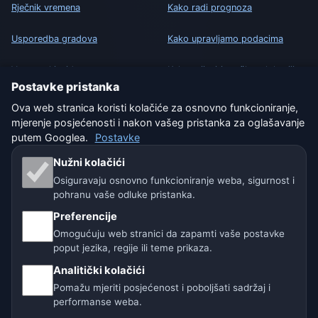
Rječnik vremena
Kako radi prognoza
Usporedba gradova
Kako upravljamo podacima
Vremenski widget
Kako prijaviti grešku u lokaciji
Postavke pristanka
Ova web stranica koristi kolačiće za osnovno funkcioniranje,
PRAVNO
mjerenje posjećenosti i nakon vašeg pristanka za oglašavanje
Zaštita privatnosti
putem Googlea.
Postavke
Nužni kolačići
Kolačići
Osiguravaju osnovno funkcioniranje weba, sigurnost i
Uvjeti korištenja
pohranu vaše odluke pristanka.
Preferencije
Isključenje odgovornosti
Omogućuju web stranici da zapamti vaše postavke
poput jezika, regije ili teme prikaza.
Pomažemo životinjama
Analitički kolačići
Sitemap
Pomažu mjeriti posjećenost i poboljšati sadržaj i
performanse weba.