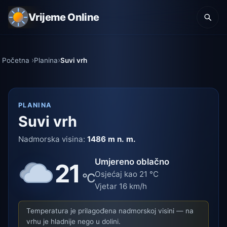
Vrijeme Online
Početna
Planina
Suvi vrh
PLANINA
Suvi vrh
Nadmorska visina:
1486 m n. m.
Umjereno oblačno
21
Osjećaj kao 21 °C
°C
Vjetar 16 km/h
Temperatura je prilagođena nadmorskoj visini — na
vrhu je hladnije nego u dolini.