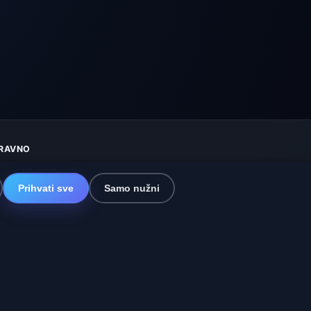
RAVNO
aštita privatnosti
olačići
Prihvati sve
Samo nužni
vjeti korištenja
sključenje odgovornosti
omažemo životinjama
itemap
ostavke