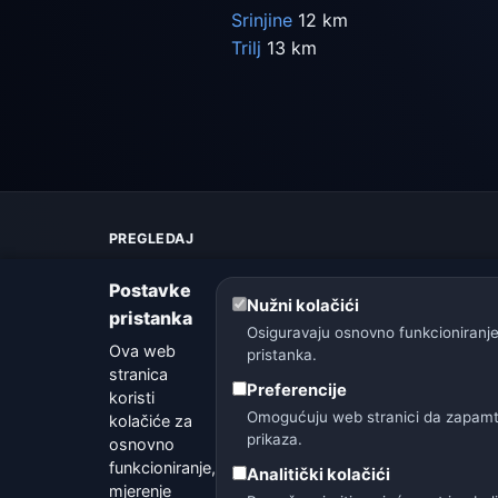
Srinjine
12 km
Trilj
13 km
PREGLEDAJ
Karta vremena
Postavke
Upozorenja
Nužni kolačići
pristanka
Vodič
Osiguravaju osnovno funkcioniranje
Rječnik vremena
Ova web
pristanka.
Usporedba gradova
stranica
Preferencije
Vremenski widget
koristi
Omogućuju web stranici da zapamti 
kolačiće za
prikaza.
osnovno
funkcioniranje,
Analitički kolačići
mjerenje