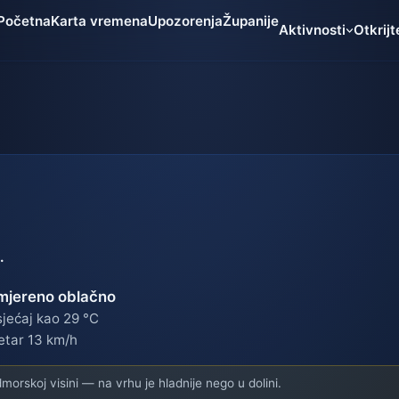
Početna
Karta vremena
Upozorenja
Županije
Aktivnosti
Otkrijt
.
mjereno oblačno
jećaj kao 29 °C
etar 13 km/h
orskoj visini — na vrhu je hladnije nego u dolini.