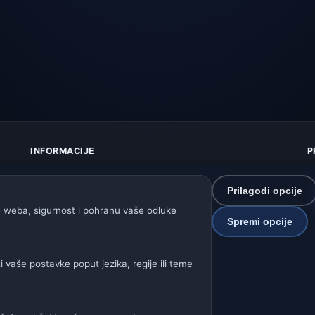
INFORMACIJE
P
O nama
Z
Kontakt
K
Prilagodi opcije
Izvori podataka
U
 weba, sigurnost i pohranu vaše odluke
Kako radi prognoza
I
Spremi opcije
Kako upravljamo podacima
P
Kako prijaviti grešku u lokaciji
S
vaše postavke poput jezika, regije ili teme
P
Naše vremenske stranice: