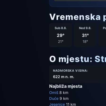
Vremenska p
Sub 8.8.
Ned 9.8.
Po
29°
31°
21°
18°
O mjestu: St
NADMORSKA VISINA:
622 m n. m.
Najbliža mjesta
Omiš
8 km
Duće
9 km
Jesenice
11 km