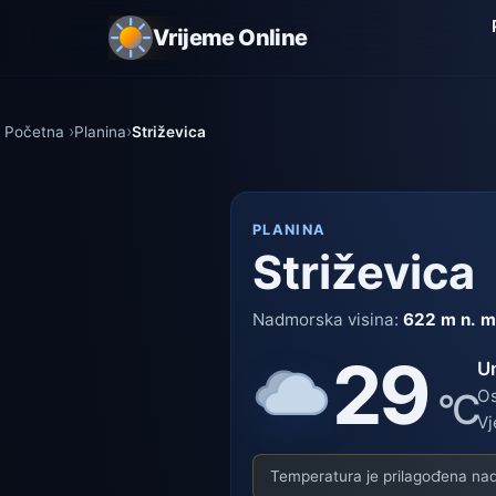
Vrijeme Online
Početna
Planina
Striževica
PLANINA
Striževica
Nadmorska visina:
622 m n. m
29
U
°C
Os
Vj
Temperatura je prilagođena nadm