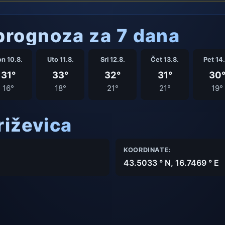
rognoza za 7 dana
n 10.8.
Uto 11.8.
Sri 12.8.
Čet 13.8.
Pet 14.
31°
33°
32°
31°
30
16°
18°
21°
21°
19°
riževica
KOORDINATE:
43.5033 ° N, 16.7469 ° E