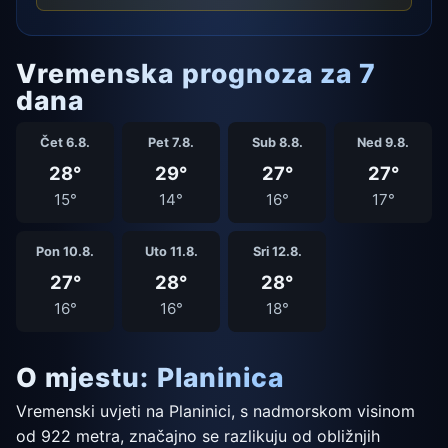
Vremenska prognoza za 7
dana
Čet 6.8.
Pet 7.8.
Sub 8.8.
Ned 9.8.
28°
29°
27°
27°
15°
14°
16°
17°
Pon 10.8.
Uto 11.8.
Sri 12.8.
27°
28°
28°
16°
16°
18°
O mjestu: Planinica
Vremenski uvjeti na Planinici, s nadmorskom visinom
od 922 metra, značajno se razlikuju od obližnjih