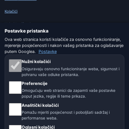
Kolačići
Uvjeti korištenja
Postavke pristanka
Isključenje odgovornosti
Ova web stranica koristi kolačiće za osnovno funkcioniranje,
mjerenje posjećenosti i nakon vašeg pristanka za oglašavanje
Pomažemo životinjama
putem Googlea.
Postavke
Nužni kolačići
Sitemap
Osiguravaju osnovno funkcioniranje weba, sigurnost i
pohranu vaše odluke pristanka.
Postavke
Preferencije
Omogućuju web stranici da zapamti vaše postavke
poput jezika, regije ili teme prikaza.
Naše vremenske stranice:
Analitički kolačići
🇨🇿 Češka
🇭🇷 Hrvatska
🇧🇬 Bugarska
Pomažu mjeriti posjećenost i poboljšati sadržaj i
performanse weba.
🇩🇪🇦🇹🇨🇭 Njemačka / Austrija / Švicarska
Oglasni kolačići