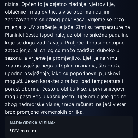
nizina. Općenito je osjetno hladnije, vjetrovitije,
oblačnije i maglovitije, s više oborina i duljim
zadržavanjem snježnog pokrivača. Vrijeme se brzo
mijenja, a UV zračenje je jače. Zimi su temperature na
Planinici često ispod nule, uz obilne snježne padaline
koje se dugo zadržavaju. Proljeće donosi postupno
zatopljenje, ali snijeg se može zadržati duboko u
sezonu, a vrijeme je promjenjivo. Ljeti je na vrhu
znatno svježije nego u toplim nizinama, što pruža
ugodno osvježenje, iako su popodnevni pljuskovi
mogući. Jesen karakterizira brzi pad temperatura i
porast oborina, često u obliku kiše, a prvi snijegovi
mogu pasti već u kasnu jesen. Tijekom cijele godine,
zbog nadmorske visine, treba računati na jači vjetar i
brze promjene vremenskih prilika.
NADMORSKA VISINA:
922 m n. m.