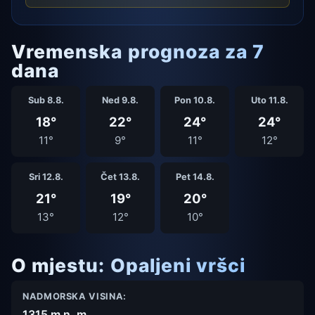
Vremenska prognoza za 7
dana
Sub 8.8.
Ned 9.8.
Pon 10.8.
Uto 11.8.
18°
22°
24°
24°
11°
9°
11°
12°
Sri 12.8.
Čet 13.8.
Pet 14.8.
21°
19°
20°
13°
12°
10°
O mjestu: Opaljeni vršci
NADMORSKA VISINA:
1315 m n. m.