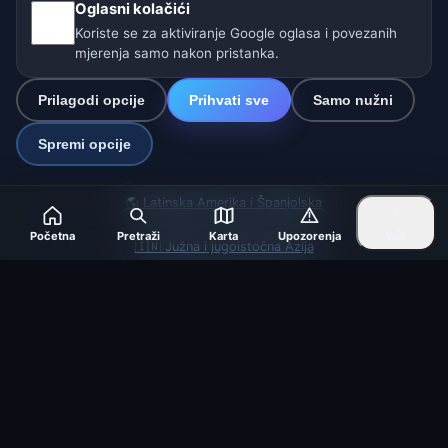
Oglasni kolačići
Postavke
Koriste se za aktiviranje Google oglasa i povezanih
mjerenja samo nakon pristanka.
Naše vremenske stranice:
Prilagodi opcije
Prihvati sve
Samo nužni
🇨🇿 Češka
🇭🇷 Hrvatska
🇧🇬 Bugarska
Spremi opcije
🇩🇪🇦🇹🇨🇭 Njemačka / Austrija / Švicarska
🌎 Latinska Amerika i Španjolska
Početna
Pretraži
Karta
Upozorenja
Više
🇮🇳 Južna i jugoistočna Azija
🌍 Međunarodna vremenska mreža
Operater: Spolek Minizoo.cz z.s. | IČO: 21135550 |
info@vrijeme.online
© 2026 Vrijeme Online · Podaci: Open-Meteo (ECMWF, ICON) ·
OpenWeatherMap · Upozorenja: DHMZ