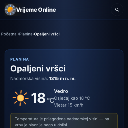
Vrijeme Online
Početna
Planina
Opaljeni vršci
PLANINA
Opaljeni vršci
Nadmorska visina:
1315 m n. m.
Vedro
18
Osjećaj kao 18 °C
°C
Vjetar 15 km/h
Temperatura je prilagođena nadmorskoj visini — na
vrhu je hladnije nego u dolini.