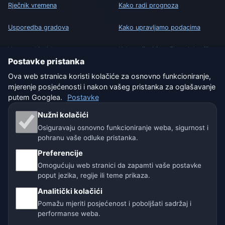
Rječnik vremena
Kako radi prognoza
Usporedba gradova
Kako upravljamo podacima
Vremenski widget
Kako prijaviti grešku u lokaciji
Postavke pristanka
Ova web stranica koristi kolačiće za osnovno funkcioniranje,
PRAVNO
mjerenje posjećenosti i nakon vašeg pristanka za oglašavanje
Zaštita privatnosti
putem Googlea.
Postavke
Nužni kolačići
Kolačići
Osiguravaju osnovno funkcioniranje weba, sigurnost i
Uvjeti korištenja
pohranu vaše odluke pristanka.
Preferencije
Isključenje odgovornosti
Omogućuju web stranici da zapamti vaše postavke
poput jezika, regije ili teme prikaza.
Pomažemo životinjama
Analitički kolačići
Sitemap
Pomažu mjeriti posjećenost i poboljšati sadržaj i
performanse weba.