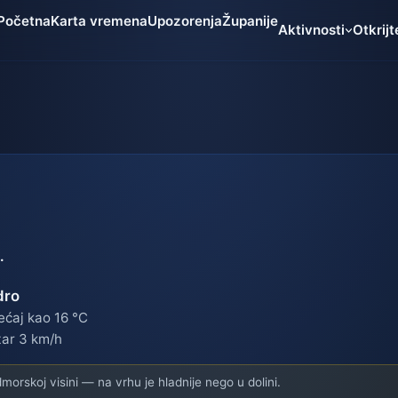
Početna
Karta vremena
Upozorenja
Županije
Aktivnosti
Otkrijt
.
dro
ećaj kao 16 °C
tar 3 km/h
orskoj visini — na vrhu je hladnije nego u dolini.