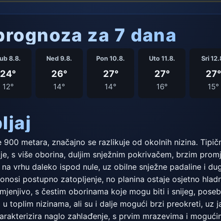
rognoza za 7 dana
ub 8.8.
Ned 9.8.
Pon 10.8.
Uto 11.8.
Sri 12.
24°
26°
27°
27°
27°
12°
14°
14°
16°
15°
ljaj
ne 900 metara, značajno se razlikuje od okolnih nizina. Tipič
vitije, s više oborina, duljim snježnim pokrivačem, brzim pr
na vrhu daleko ispod nule, uz obilne snježne padaline i dugo
nosi postupno zatopljenje, no planina ostaje osjetno hladni
jenjivo, s čestim oborinama koje mogu biti i snijeg, posebn
 u toplim nizinama, ali su i dalje mogući brzi preokreti, uz
arakterizira naglo zahlađenje, s prvim mrazevima i mogući