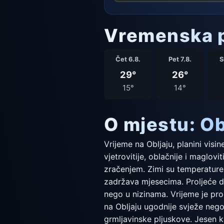
Vremenska p
Čet 6.8.
Pet 7.8.
S
29°
26°
15°
14°
O mjestu: Ob
Vrijeme na Obljaju, planini visi
vjetrovitije, oblačnije i maglo
zračenjem. Zimi su temperature 
zadržava mjesecima. Proljeće do
nego u nizinama. Vrijeme je prom
na Obljaju ugodnije svježe nego
grmljavinske pljuskove. Jesen k