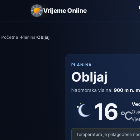
Vrijeme Online
Početna
Planina
Obljaj
PLANINA
Obljaj
Nadmorska visina:
900 m n. m
16
Ve
°C
Osj
Vje
Temperatura je prilagođena nadm