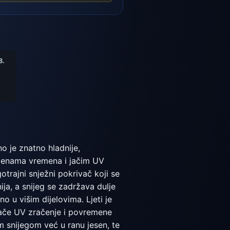
8.
no je znatno hladnije,
omjenama vremena i jačim UV
trajni snježni pokrivač koji se
ja, a snijeg se zadržava dulje
o u višim dijelovima. Ljeti je
 jače UV zračenje i povremene
m snijegom već u ranu jesen, te