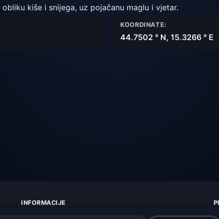
obliku kiše i snijega, uz pojačanu maglu i vjetar.
KOORDINATE:
44.7502 ° N, 15.3266 ° E
INFORMACIJE
P
O nama
Z