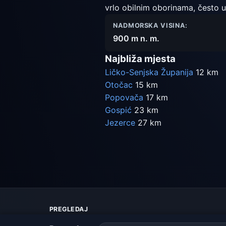
vrlo obilnim oborinama, često u 
NADMORSKA VISINA:
900 m n. m.
Najbliža mjesta
Ličko-Senjska Županija
12 km
Otočac
15 km
Popovača
17 km
Gospić
23 km
Jezerce
27 km
PREGLEDAJ
Karta vremena