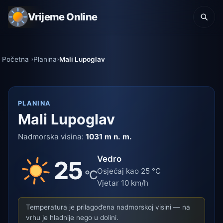
Vrijeme Online
Početna
Planina
Mali Lupoglav
PLANINA
Mali Lupoglav
Nadmorska visina:
1031 m n. m.
Vedro
25
Osjećaj kao 25 °C
°C
Vjetar 10 km/h
Temperatura je prilagođena nadmorskoj visini — na
vrhu je hladnije nego u dolini.