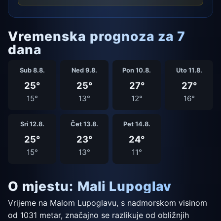
Vremenska prognoza za 7
dana
Sub 8.8.
Ned 9.8.
Pon 10.8.
Uto 11.8.
25°
25°
27°
27°
15°
13°
12°
16°
Sri 12.8.
Čet 13.8.
Pet 14.8.
25°
23°
24°
15°
13°
11°
O mjestu: Mali Lupoglav
Vrijeme na Malom Lupoglavu, s nadmorskom visinom
od 1031 metar, značajno se razlikuje od obližnjih