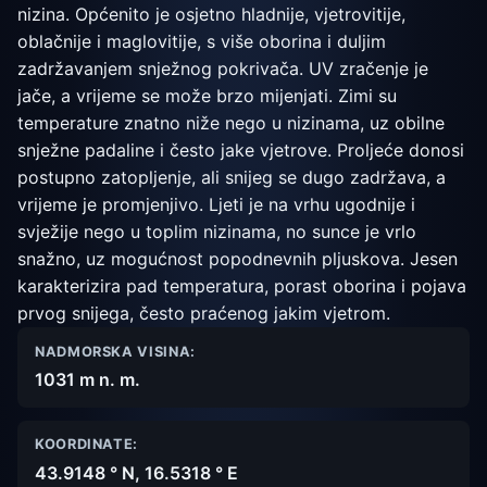
nizina. Općenito je osjetno hladnije, vjetrovitije,
oblačnije i maglovitije, s više oborina i duljim
zadržavanjem snježnog pokrivača. UV zračenje je
jače, a vrijeme se može brzo mijenjati. Zimi su
temperature znatno niže nego u nizinama, uz obilne
snježne padaline i često jake vjetrove. Proljeće donosi
postupno zatopljenje, ali snijeg se dugo zadržava, a
vrijeme je promjenjivo. Ljeti je na vrhu ugodnije i
svježije nego u toplim nizinama, no sunce je vrlo
snažno, uz mogućnost popodnevnih pljuskova. Jesen
karakterizira pad temperatura, porast oborina i pojava
prvog snijega, često praćenog jakim vjetrom.
NADMORSKA VISINA:
1031 m n. m.
KOORDINATE:
43.9148 ° N, 16.5318 ° E