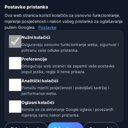
Postavke pristanka
Uvjeti korištenja
Ova web stranica koristi kolačiće za osnovno funkcioniranje,
mjerenje posjećenosti i nakon vašeg pristanka za oglašavanje
Isključenje odgovornosti
putem Googlea.
Postavke
Pomažemo životinjama
Nužni kolačići
Osiguravaju osnovno funkcioniranje weba, sigurnost i
Sitemap
pohranu vaše odluke pristanka.
Preferencije
Postavke
Omogućuju web stranici da zapamti vaše postavke
poput jezika, regije ili teme prikaza.
Analitički kolačići
Naše vremenske stranice:
Pomažu mjeriti posjećenost i poboljšati sadržaj i
🇨🇿 Češka
🇭🇷 Hrvatska
🇧🇬 Bugarska
performanse weba.
Oglasni kolačići
🇩🇪🇦🇹🇨🇭 Njemačka / Austrija / Švicarska
Koriste se za aktiviranje Google oglasa i povezanih
mjerenja samo nakon pristanka.
🌎 Latinska Amerika i Španjolska