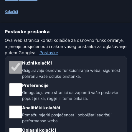
Kolačići
Uvjeti korištenja
Postavke pristanka
Isključenje odgovornosti
Ova web stranica koristi kolačiće za osnovno funkcioniranje,
mjerenje posjećenosti i nakon vašeg pristanka za oglašavanje
Pomažemo životinjama
putem Googlea.
Postavke
Nužni kolačići
Sitemap
Osiguravaju osnovno funkcioniranje weba, sigurnost i
pohranu vaše odluke pristanka.
Postavke
Preferencije
Omogućuju web stranici da zapamti vaše postavke
poput jezika, regije ili teme prikaza.
Naše vremenske stranice:
Analitički kolačići
🇨🇿 Češka
🇭🇷 Hrvatska
🇧🇬 Bugarska
Pomažu mjeriti posjećenost i poboljšati sadržaj i
performanse weba.
🇩🇪🇦🇹🇨🇭 Njemačka / Austrija / Švicarska
Oglasni kolačići