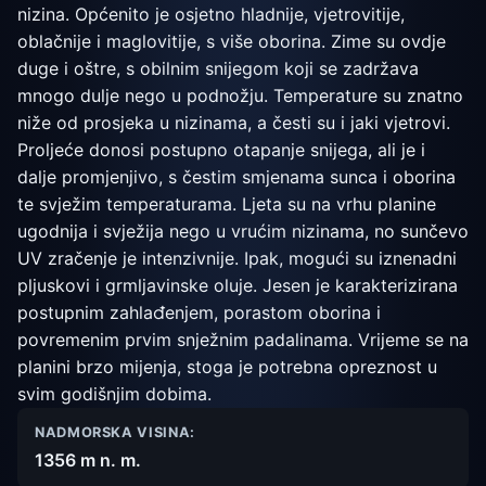
nizina. Općenito je osjetno hladnije, vjetrovitije,
oblačnije i maglovitije, s više oborina. Zime su ovdje
duge i oštre, s obilnim snijegom koji se zadržava
mnogo dulje nego u podnožju. Temperature su znatno
niže od prosjeka u nizinama, a česti su i jaki vjetrovi.
Proljeće donosi postupno otapanje snijega, ali je i
dalje promjenjivo, s čestim smjenama sunca i oborina
te svježim temperaturama. Ljeta su na vrhu planine
ugodnija i svježija nego u vrućim nizinama, no sunčevo
UV zračenje je intenzivnije. Ipak, mogući su iznenadni
pljuskovi i grmljavinske oluje. Jesen je karakterizirana
postupnim zahlađenjem, porastom oborina i
povremenim prvim snježnim padalinama. Vrijeme se na
planini brzo mijenja, stoga je potrebna opreznost u
svim godišnjim dobima.
NADMORSKA VISINA:
1356 m n. m.