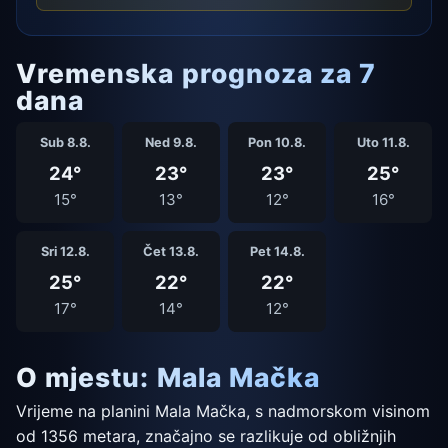
Vremenska prognoza za 7
dana
Sub 8.8.
Ned 9.8.
Pon 10.8.
Uto 11.8.
24°
23°
23°
25°
15°
13°
12°
16°
Sri 12.8.
Čet 13.8.
Pet 14.8.
25°
22°
22°
17°
14°
12°
O mjestu: Mala Mačka
Vrijeme na planini Mala Mačka, s nadmorskom visinom
od 1356 metara, značajno se razlikuje od obližnjih