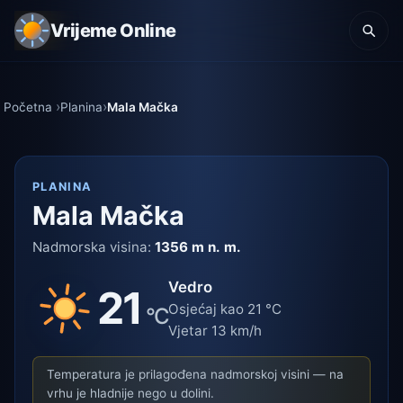
Vrijeme Online
Početna
Planina
Mala Mačka
PLANINA
Mala Mačka
Nadmorska visina:
1356 m n. m.
Vedro
21
Osjećaj kao 21 °C
°C
Vjetar 13 km/h
Temperatura je prilagođena nadmorskoj visini — na
vrhu je hladnije nego u dolini.