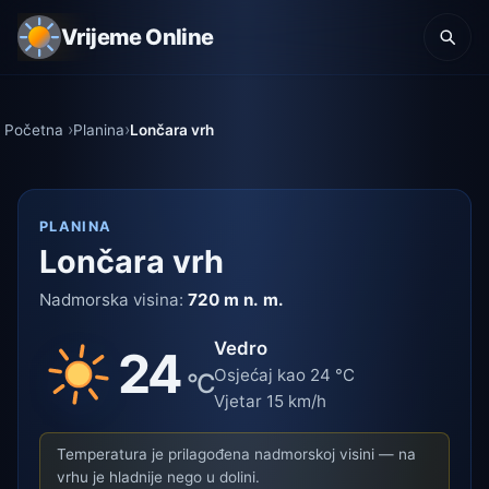
Vrijeme Online
Početna
Planina
Lončara vrh
PLANINA
Lončara vrh
Nadmorska visina:
720 m n. m.
Vedro
24
Osjećaj kao 24 °C
°C
Vjetar 15 km/h
Temperatura je prilagođena nadmorskoj visini — na
vrhu je hladnije nego u dolini.