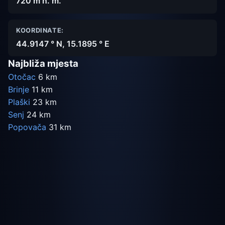
720 m n. m.
KOORDINATE:
44.9147 ° N, 15.1895 ° E
Najbliža mjesta
Otočac
6 km
Brinje
11 km
Plaški
23 km
Senj
24 km
Popovača
31 km