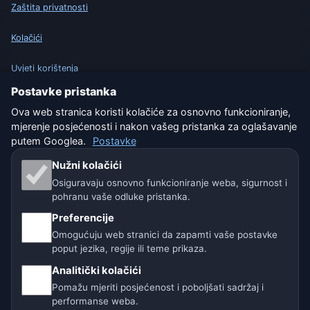
Zaštita privatnosti
Kolačići
Uvjeti korištenja
Postavke pristanka
Isključenje odgovornosti
Ova web stranica koristi kolačiće za osnovno funkcioniranje,
mjerenje posjećenosti i nakon vašeg pristanka za oglašavanje
Pomažemo životinjama
putem Googlea.
Postavke
Sitemap
Nužni kolačići
Osiguravaju osnovno funkcioniranje weba, sigurnost i
Postavke
pohranu vaše odluke pristanka.
Preferencije
Omogućuju web stranici da zapamti vaše postavke
Naše vremenske stranice:
poput jezika, regije ili teme prikaza.
Analitički kolačići
🇨🇿 Češka
🇭🇷 Hrvatska
🇧🇬 Bugarska
Pomažu mjeriti posjećenost i poboljšati sadržaj i
🇩🇪🇦🇹🇨🇭 Njemačka / Austrija / Švicarska
performanse weba.