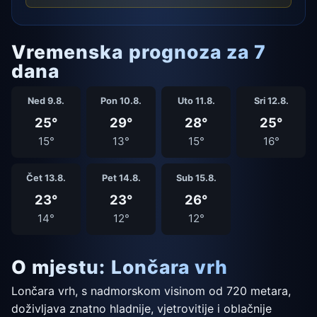
Vremenska prognoza za 7
dana
Ned 9.8.
Pon 10.8.
Uto 11.8.
Sri 12.8.
25°
29°
28°
25°
15°
13°
15°
16°
Čet 13.8.
Pet 14.8.
Sub 15.8.
23°
23°
26°
14°
12°
12°
O mjestu: Lončara vrh
Lončara vrh, s nadmorskom visinom od 720 metara,
doživljava znatno hladnije, vjetrovitije i oblačnije