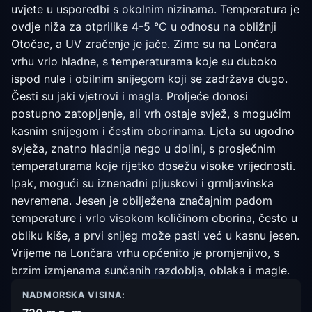
uvjete u usporedbi s okolnim nizinama. Temperatura je
ovdje niža za otprilike 4-5 °C u odnosu na obližnji
Otočac, a UV zračenje je jače. Zime su na Lončara
vrhu vrlo hladne, s temperaturama koje su duboko
ispod nule i obilnim snijegom koji se zadržava dugo.
Česti su jaki vjetrovi i magla. Proljeće donosi
postupno zatopljenje, ali vrh ostaje svjež, s mogućim
kasnim snijegom i čestim oborinama. Ljeta su ugodno
svježa, znatno hladnija nego u dolini, s prosječnim
temperaturama koje rijetko dosežu visoke vrijednosti.
Ipak, mogući su iznenadni pljuskovi i grmljavinska
nevremena. Jesen je obilježena značajnim padom
temperature i vrlo visokom količinom oborina, često u
obliku kiše, a prvi snijeg može pasti već u kasnu jesen.
Vrijeme na Lončara vrhu općenito je promjenjivo, s
brzim izmjenama sunčanih razdoblja, oblaka i magle.
NADMORSKA VISINA: