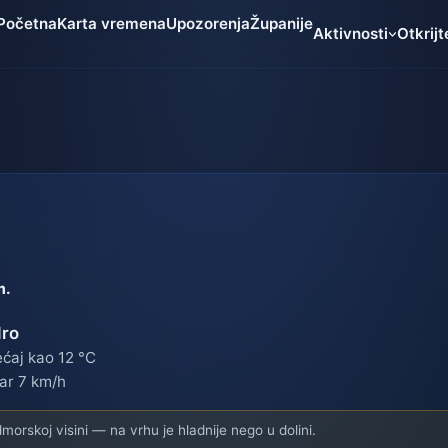
Početna
Karta vremena
Upozorenja
Županije
Aktivnosti
Otkrijt
m.
ro
ćaj kao 12 °C
ar 7 km/h
orskoj visini — na vrhu je hladnije nego u dolini.