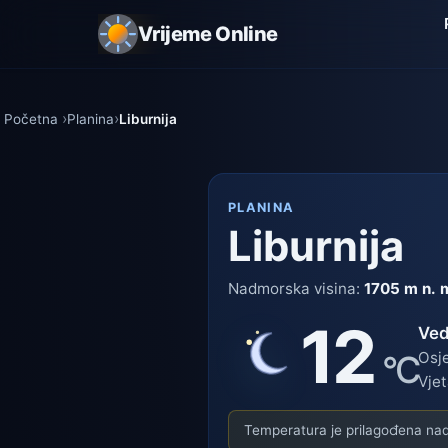
Vrijeme Online
Početna
Planina
Liburnija
PLANINA
Liburnija
Nadmorska visina:
1705 m n. 
12
Ved
°C
Osje
Vjet
Temperatura je prilagođena nadm