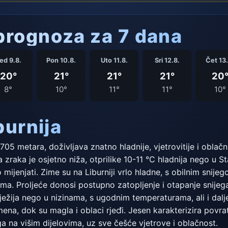
rognoza za 7 dana
ed 9.8.
Pon 10.8.
Uto 11.8.
Sri 12.8.
Čet 13.
20°
21°
21°
21°
20
8°
10°
11°
11°
10°
burnija
1705 metara, doživljava znatno hladnije, vjetrovitije i oblačn
zraka je osjetno niža, otprilike 10-11 °C hladnija nego u St
mijenjati. Zime su na Liburniji vrlo hladne, s obilnim snije
ma. Proljeće donosi postupno zatopljenje i otapanje snijega,
ježija nego u nizinama, s ugodnim temperaturama, ali i dalje
mena, dok su magla i oblaci rjeđi. Jesen karakterizira povr
a na višim dijelovima, uz sve češće vjetrove i oblačnost.