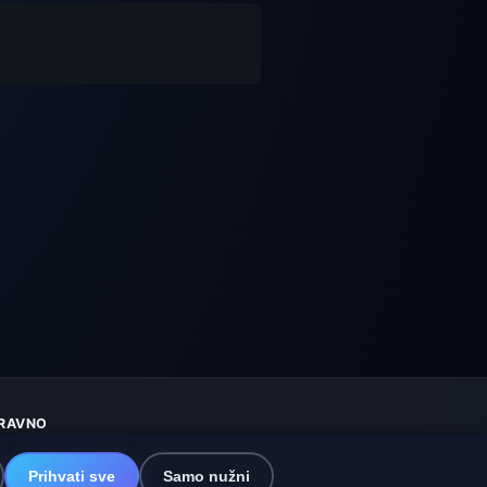
RAVNO
aštita privatnosti
olačići
Prihvati sve
Samo nužni