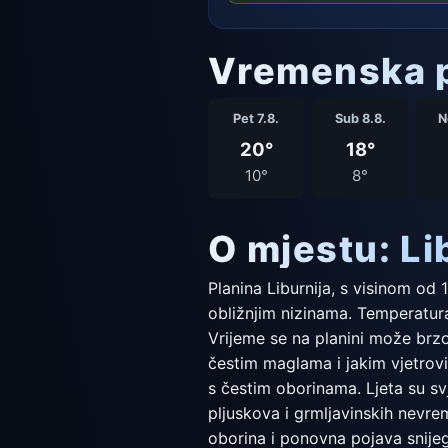
Vremenska p
Pet 7.8.
Sub 8.8.
N
20°
18°
10°
8°
O mjestu: Li
Planina Liburnija, s visinom od 
obližnjim nizinama. Temperatura 
Vrijeme se na planini može brzo 
čestim maglama i jakim vjetrovi
s čestim oborinama. Ljeta su sv
pljuskova i grmljavinskih nevre
oborina i ponovna pojava snijeg