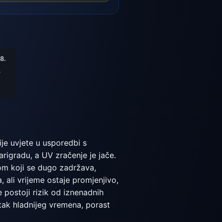
8.
°
ije uvjete u usporedbi s
arigradu, a UV zračenje je jače.
gom koji se dugo zadržava,
 ali vrijeme ostaje promjenjivo,
 postoji rizik od iznenadnih
atak hladnijeg vremena, porast