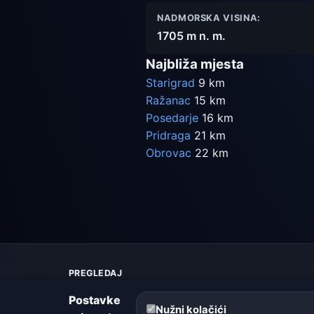
NADMORSKA VISINA:
1705 m n. m.
Najbliža mjesta
Starigrad
9 km
Ražanac
15 km
Posedarje
16 km
Pridraga
21 km
Obrovac
22 km
PREGLEDAJ
Karta vremena
Postavke
Upozorenja
Nužni kolačići