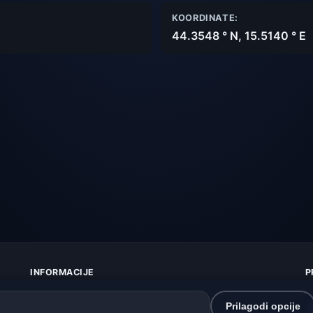
KOORDINATE:
44.3548 ° N, 15.5140 ° E
INFORMACIJE
P
O nama
Z
Kontakt
K
Prilagodi opcije