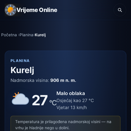
Vrijeme Online
Početna
Planina
Kurelj
PLANINA
Kurelj
Nadmorska visina:
906 m n. m.
Malo oblaka
27
Osjećaj kao 27 °C
°C
Vjetar 13 km/h
Temperatura je prilagođena nadmorskoj visini — na
vrhu je hladnije nego u dolini.