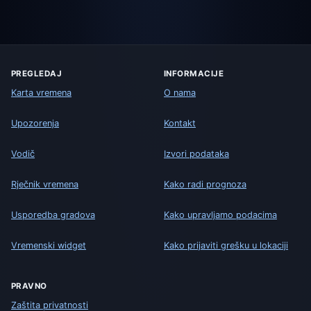
PREGLEDAJ
INFORMACIJE
Karta vremena
O nama
Upozorenja
Kontakt
Vodič
Izvori podataka
Rječnik vremena
Kako radi prognoza
Usporedba gradova
Kako upravljamo podacima
Vremenski widget
Kako prijaviti grešku u lokaciji
PRAVNO
Zaštita privatnosti