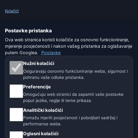
Kolačići
Uvjeti korištenja
Postavke pristanka
Isključenje odgovornosti
Ova web stranica koristi kolačiće za osnovno funkcioniranje,
mjerenje posjećenosti i nakon vašeg pristanka za oglašavanje
Pomažemo životinjama
putem Googlea.
Postavke
Nužni kolačići
Sitemap
Osiguravaju osnovno funkcioniranje weba, sigurnost i
pohranu vaše odluke pristanka.
Postavke
Preferencije
Omogućuju web stranici da zapamti vaše postavke
poput jezika, regije ili teme prikaza.
Naše vremenske stranice:
Analitički kolačići
🇨🇿 Češka
🇭🇷 Hrvatska
🇧🇬 Bugarska
Pomažu mjeriti posjećenost i poboljšati sadržaj i
performanse weba.
🇩🇪🇦🇹🇨🇭 Njemačka / Austrija / Švicarska
Oglasni kolačići