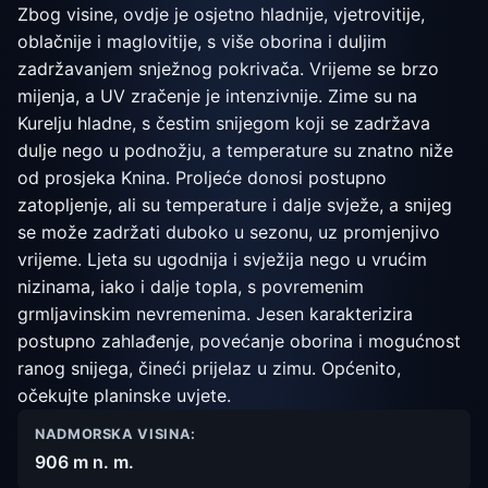
Zbog visine, ovdje je osjetno hladnije, vjetrovitije,
oblačnije i maglovitije, s više oborina i duljim
zadržavanjem snježnog pokrivača. Vrijeme se brzo
mijenja, a UV zračenje je intenzivnije. Zime su na
Kurelju hladne, s čestim snijegom koji se zadržava
dulje nego u podnožju, a temperature su znatno niže
od prosjeka Knina. Proljeće donosi postupno
zatopljenje, ali su temperature i dalje svježe, a snijeg
se može zadržati duboko u sezonu, uz promjenjivo
vrijeme. Ljeta su ugodnija i svježija nego u vrućim
nizinama, iako i dalje topla, s povremenim
grmljavinskim nevremenima. Jesen karakterizira
postupno zahlađenje, povećanje oborina i mogućnost
ranog snijega, čineći prijelaz u zimu. Općenito,
očekujte planinske uvjete.
NADMORSKA VISINA:
906 m n. m.