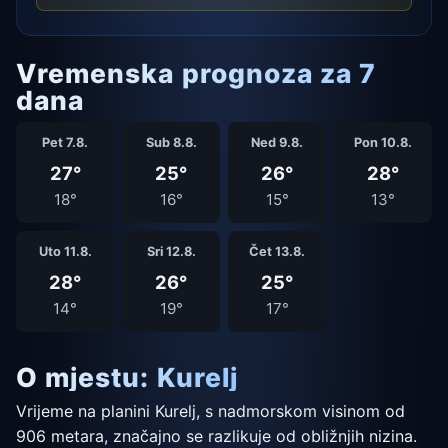
Vremenska prognoza za 7
dana
Pet 7.8.
Sub 8.8.
Ned 9.8.
Pon 10.8.
27°
25°
26°
28°
18°
16°
15°
13°
Uto 11.8.
Sri 12.8.
Čet 13.8.
28°
26°
25°
14°
19°
17°
O mjestu: Kurelj
Vrijeme na planini Kurelj, s nadmorskom visinom od
906 metara, značajno se razlikuje od obližnjih nizina.