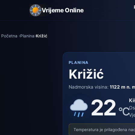
Vrijeme Online
Početna
Planina
Križić
PLANINA
Križić
Nadmorska visina:
1122 m n. 
22
Ki
°C
Os
Vj
Temperatura je prilagođena nadm