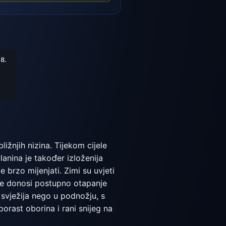
8.
ižnjih nizina. Tijekom cijele
anina je također izloženija
 brzo mijenjati. Zimi su uvjeti
eće donosi postupno otapanje
je svježija nego u podnožju, s
rast oborina i rani snijeg na