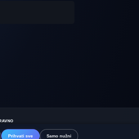
RAVNO
aštita privatnosti
olačići
Prihvati sve
Samo nužni