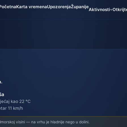
Početna
Karta vremena
Upozorenja
Županije
Aktivnosti
Otkrijt
m.
ša
jećaj kao 22 °C
etar 11 km/h
orskoj visini — na vrhu je hladnije nego u dolini.