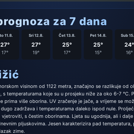
rognoza za 7 dana
to 11.8.
Sri 12.8.
Čet 13.8.
Pet 14.8.
Sub 15.
27°
27°
25°
25°
24°
17°
19°
17°
15°
16°
ižić
morskom visinom od 1122 metra, značajno se razlikuje od obl
e, s temperaturama koje su u prosjeku niže za oko 6-7 °C. Pl
te prima više oborina. UV zračenje je jače, a vrijeme se može
 se dugo zadržava i temperaturama daleko ispod nule. Prolj
 i vjetroviti, s čestim oborinama. Ljeta su ugodnija, ali i dal
vnim pljuskovima. Jesen karakterizira pad temperatura, po
olazak zime.