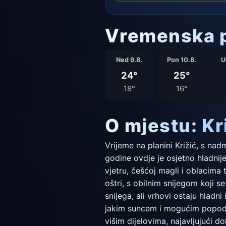
Vremenska p
Ned 9.8.
Pon 10.8.
U
24°
25°
18°
16°
O mjestu: Kr
Vrijeme na planini Križić, s nad
godine ovdje je osjetno hladnij
vjetru, češćoj magli i oblacima 
oštri, s obilnim snijegom koji
snijega, ali vrhovi ostaju hladni
jakim suncem i mogućim popodne
višim dijelovima, najavljujući d