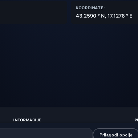
KOORDINATE:
43.2590 ° N, 17.1278 ° E
INFORMACIJE
P
O nama
Z
Kontakt
K
Prilagodi opcije