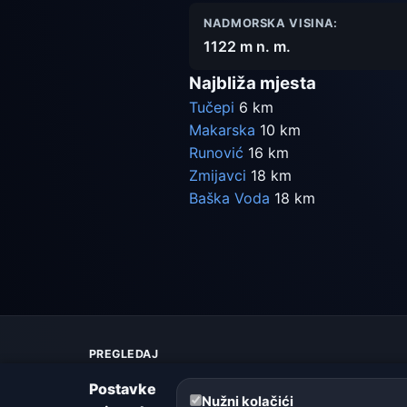
NADMORSKA VISINA:
1122 m n. m.
Najbliža mjesta
Tučepi
6 km
Makarska
10 km
Runović
16 km
Zmijavci
18 km
Baška Voda
18 km
PREGLEDAJ
Karta vremena
Postavke
Upozorenja
Nužni kolačići