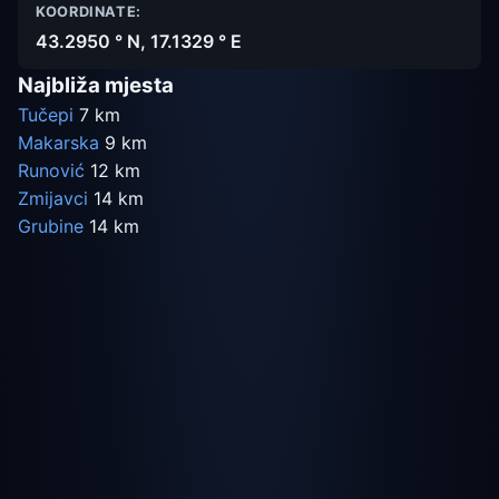
KOORDINATE:
43.2950 ° N, 17.1329 ° E
Najbliža mjesta
Tučepi
7 km
Makarska
9 km
Runović
12 km
Zmijavci
14 km
Grubine
14 km