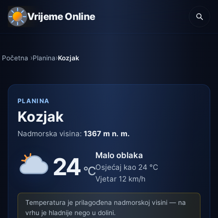
Vrijeme Online
Početna
Planina
Kozjak
PLANINA
Kozjak
Nadmorska visina:
1367 m n. m.
Malo oblaka
24
Osjećaj kao 24 °C
°C
Vjetar 12 km/h
Temperatura je prilagođena nadmorskoj visini — na
vrhu je hladnije nego u dolini.