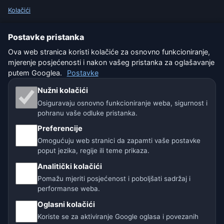
Kolačići
Uvjeti korištenja
Postavke pristanka
Ova web stranica koristi kolačiće za osnovno funkcioniranje,
Isključenje odgovornosti
mjerenje posjećenosti i nakon vašeg pristanka za oglašavanje
putem Googlea.
Postavke
Pomažemo životinjama
Nužni kolačići
Sitemap
Osiguravaju osnovno funkcioniranje weba, sigurnost i
pohranu vaše odluke pristanka.
Postavke
Preferencije
Omogućuju web stranici da zapamti vaše postavke
poput jezika, regije ili teme prikaza.
Naše vremenske stranice:
Analitički kolačići
🇨🇿 Češka
🇭🇷 Hrvatska
🇧🇬 Bugarska
Pomažu mjeriti posjećenost i poboljšati sadržaj i
performanse weba.
🇩🇪🇦🇹🇨🇭 Njemačka / Austrija / Švicarska
Oglasni kolačići
Koriste se za aktiviranje Google oglasa i povezanih
🌎 Latinska Amerika i Španjolska