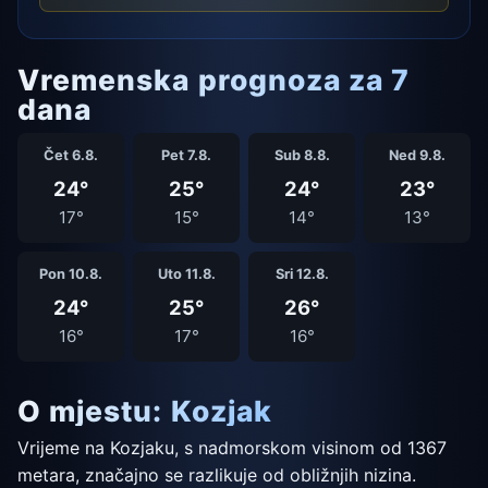
Vremenska prognoza za 7
dana
Čet 6.8.
Pet 7.8.
Sub 8.8.
Ned 9.8.
24°
25°
24°
23°
17°
15°
14°
13°
Pon 10.8.
Uto 11.8.
Sri 12.8.
24°
25°
26°
16°
17°
16°
O mjestu: Kozjak
Vrijeme na Kozjaku, s nadmorskom visinom od 1367
metara, značajno se razlikuje od obližnjih nizina.