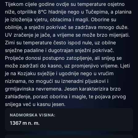
Tijekom cijele godine ovdje su temperature osjetno
niže, otprilike 8°C hladnije nego u Tučepima, a planina
je izloženija vjetru, oblacima i magli. Oborine su
obilnije, a snježni pokrivač se zadržava mnogo duže.
UV zračenje je jače, a vrijeme se može brzo mijenjati.
Zimi su temperature često ispod nule, uz obilne
snježne padaline i dugotrajan snježni pokrivač.
Proljeće donosi postupno zatopljenje, ali snijeg se
može zadržati do kasno, uz promjenjivo vrijeme. Ljeti
je na Kozjaku svježije i ugodnije nego u vrućim
nizinama, no mogući su iznenadni pljuskovi i
grmljavinska nevremena. Jesen karakterizira brzo
zahlađenje, porast oborina i magle, te pojava prvog
snijega već u kasnu jesen.
NADMORSKA VISINA:
1367 m n. m.