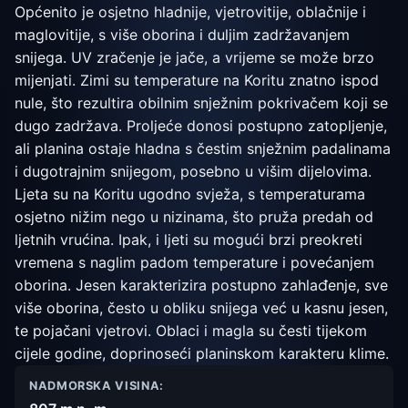
Općenito je osjetno hladnije, vjetrovitije, oblačnije i
maglovitije, s više oborina i duljim zadržavanjem
snijega. UV zračenje je jače, a vrijeme se može brzo
mijenjati. Zimi su temperature na Koritu znatno ispod
nule, što rezultira obilnim snježnim pokrivačem koji se
dugo zadržava. Proljeće donosi postupno zatopljenje,
ali planina ostaje hladna s čestim snježnim padalinama
i dugotrajnim snijegom, posebno u višim dijelovima.
Ljeta su na Koritu ugodno svježa, s temperaturama
osjetno nižim nego u nizinama, što pruža predah od
ljetnih vrućina. Ipak, i ljeti su mogući brzi preokreti
vremena s naglim padom temperature i povećanjem
oborina. Jesen karakterizira postupno zahlađenje, sve
više oborina, često u obliku snijega već u kasnu jesen,
te pojačani vjetrovi. Oblaci i magla su česti tijekom
cijele godine, doprinoseći planinskom karakteru klime.
NADMORSKA VISINA: