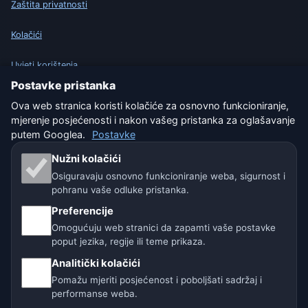
Zaštita privatnosti
Kolačići
Uvjeti korištenja
Postavke pristanka
Isključenje odgovornosti
Ova web stranica koristi kolačiće za osnovno funkcioniranje,
mjerenje posjećenosti i nakon vašeg pristanka za oglašavanje
Pomažemo životinjama
putem Googlea.
Postavke
Sitemap
Nužni kolačići
Osiguravaju osnovno funkcioniranje weba, sigurnost i
pohranu vaše odluke pristanka.
Postavke
Preferencije
Omogućuju web stranici da zapamti vaše postavke
Naše vremenske stranice:
poput jezika, regije ili teme prikaza.
Analitički kolačići
🇨🇿 Češka
🇭🇷 Hrvatska
🇧🇬 Bugarska
Pomažu mjeriti posjećenost i poboljšati sadržaj i
performanse weba.
🇩🇪🇦🇹🇨🇭 Njemačka / Austrija / Švicarska