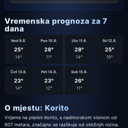
Vremenska prognoza za 7
dana
Ned 9.8.
Pon 10.8.
Uto 11.8.
Sri 12.8.
25°
28°
28°
25°
14°
11°
14°
16°
Čet 13.8.
Pet 14.8.
Sub 15.8.
23°
23°
26°
14°
12°
11°
O mjestu: Korito
Vrijeme na planini Korito, s nadmorskom visinom od
807 metara, značajno se razlikuje od obližnjih nizina.