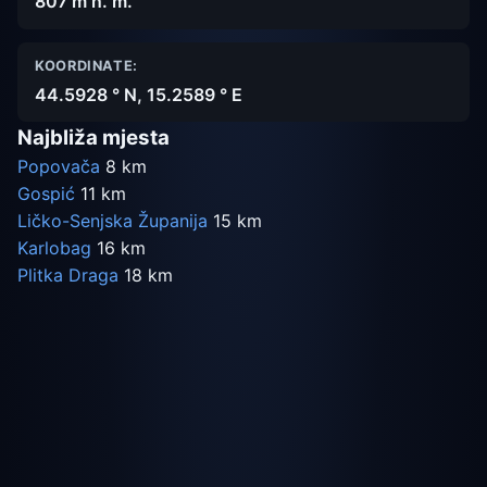
807 m n. m.
KOORDINATE:
44.5928 ° N, 15.2589 ° E
Najbliža mjesta
Popovača
8 km
Gospić
11 km
Ličko-Senjska Županija
15 km
Karlobag
16 km
Plitka Draga
18 km