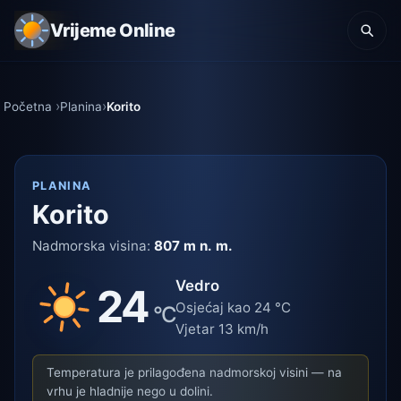
Vrijeme Online
Početna
Planina
Korito
PLANINA
Korito
Nadmorska visina:
807 m n. m.
Vedro
24
Osjećaj kao 24 °C
°C
Vjetar 13 km/h
Temperatura je prilagođena nadmorskoj visini — na
vrhu je hladnije nego u dolini.