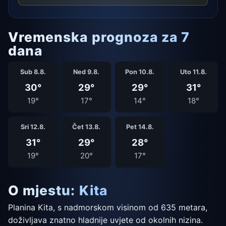
Vremenska prognoza za 7
dana
Sub 8.8.
Ned 9.8.
Pon 10.8.
Uto 11.8.
30°
29°
29°
31°
19°
17°
14°
18°
Sri 12.8.
Čet 13.8.
Pet 14.8.
31°
29°
28°
19°
20°
17°
O mjestu: Kita
Planina Kita, s nadmorskom visinom od 635 metara,
doživljava znatno hladnije uvjete od okolnih nizina.