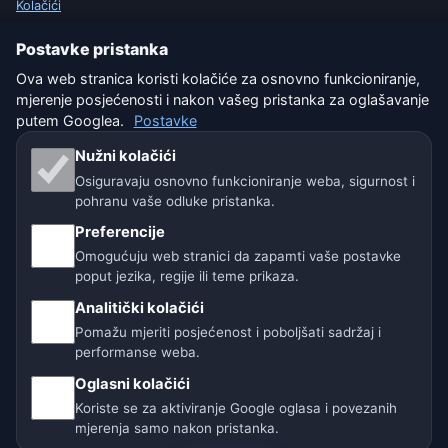
Kolačići
Postavke pristanka
Uvjeti korištenja
Ova web stranica koristi kolačiće za osnovno funkcioniranje,
Isključenje odgovornosti
mjerenje posjećenosti i nakon vašeg pristanka za oglašavanje
putem Googlea.
Postavke
Pomažemo životinjama
Nužni kolačići
Osiguravaju osnovno funkcioniranje weba, sigurnost i
Sitemap
pohranu vaše odluke pristanka.
Preferencije
Postavke
Omogućuju web stranici da zapamti vaše postavke
poput jezika, regije ili teme prikaza.
Naše vremenske stranice:
Analitički kolačići
Pomažu mjeriti posjećenost i poboljšati sadržaj i
🇨🇿 Češka
🇭🇷 Hrvatska
🇧🇬 Bugarska
performanse weba.
Oglasni kolačići
🇩🇪🇦🇹🇨🇭 Njemačka / Austrija / Švicarska
Koriste se za aktiviranje Google oglasa i povezanih
mjerenja samo nakon pristanka.
🌎 Latinska Amerika i Španjolska