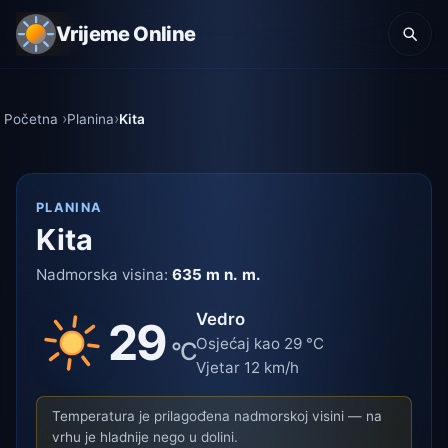
Vrijeme Online
Početna
Planina
Kita
PLANINA
Kita
Nadmorska visina:
635 m n. m.
Vedro
29
Osjećaj kao 29 °C
°C
Vjetar 12 km/h
Temperatura je prilagođena nadmorskoj visini — na
vrhu je hladnije nego u dolini.