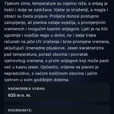
Tijekom zime, temperature su osjetno niže, a snijeg je
češći i dulje se zadržava. Vjetar je izraženiji, a magla i
oblaci su česta pojava. Proljeće donosi postupno
zatopljenje, ali planina ostaje svježija, s promjenjivim
vremenom i mogućim kasnim snijegom. Ljeti je na Kiti
ugodnije i svježije nego u dolini, no i dalje treba
računati na jače UV zračenje i brze promjene vremena,
uključujući iznenadne pljuskove. Jesen karakterizira
pad temperatura, porast oborina i povratak
vjetrovitog vremena, s prvim snijegom koji može pasti
već u kasnu jesen. Općenito, vrijeme na planini je
nepredvidivo, s većom količinom oborina i jačim
vjetrom u svim godišnjim dobima.
NADMORSKA VISINA:
635 m n. m.
KOORDINATE: