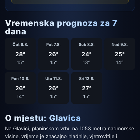
Vremenska prognoza za 7
dana
Čet 6.8.
Pet 7.8.
Sub 8.8.
Ned 9.8.
28°
26°
24°
25°
15°
15°
13°
14°
Pon 10.8.
Uto 11.8.
Sri 12.8.
26°
26°
27°
14°
15°
15°
O mjestu: Glavica
Na Glavici, planinskom vrhu na 1053 metra nadmorske
visine, vrijeme je značajno hladnije, vjetrovitije i