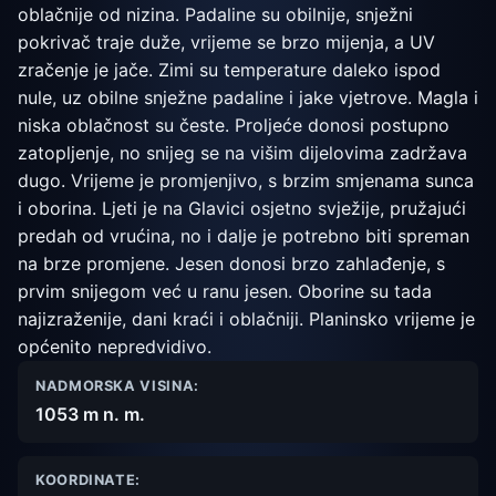
oblačnije od nizina. Padaline su obilnije, snježni
pokrivač traje duže, vrijeme se brzo mijenja, a UV
zračenje je jače. Zimi su temperature daleko ispod
nule, uz obilne snježne padaline i jake vjetrove. Magla i
niska oblačnost su česte. Proljeće donosi postupno
zatopljenje, no snijeg se na višim dijelovima zadržava
dugo. Vrijeme je promjenjivo, s brzim smjenama sunca
i oborina. Ljeti je na Glavici osjetno svježije, pružajući
predah od vrućina, no i dalje je potrebno biti spreman
na brze promjene. Jesen donosi brzo zahlađenje, s
prvim snijegom već u ranu jesen. Oborine su tada
najizraženije, dani kraći i oblačniji. Planinsko vrijeme je
općenito nepredvidivo.
NADMORSKA VISINA:
1053 m n. m.
KOORDINATE: