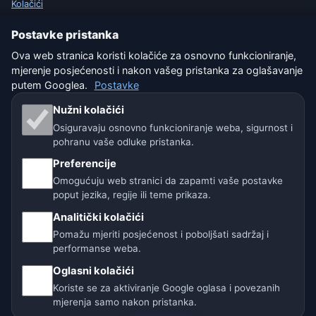
Kolačići
Postavke pristanka
Uvjeti korištenja
Ova web stranica koristi kolačiće za osnovno funkcioniranje,
Isključenje odgovornosti
mjerenje posjećenosti i nakon vašeg pristanka za oglašavanje
putem Googlea.
Postavke
Pomažemo životinjama
Nužni kolačići
Osiguravaju osnovno funkcioniranje weba, sigurnost i
Sitemap
pohranu vaše odluke pristanka.
Preferencije
Postavke
Omogućuju web stranici da zapamti vaše postavke
poput jezika, regije ili teme prikaza.
Naše vremenske stranice:
Analitički kolačići
Pomažu mjeriti posjećenost i poboljšati sadržaj i
🇨🇿 Češka
🇭🇷 Hrvatska
🇧🇬 Bugarska
performanse weba.
Oglasni kolačići
🇩🇪🇦🇹🇨🇭 Njemačka / Austrija / Švicarska
Koriste se za aktiviranje Google oglasa i povezanih
mjerenja samo nakon pristanka.
🌎 Latinska Amerika i Španjolska