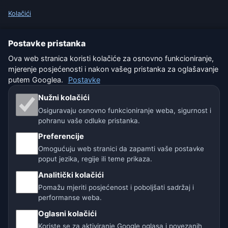
Kolačići
Uvjeti korištenja
Postavke pristanka
Ova web stranica koristi kolačiće za osnovno funkcioniranje,
Isključenje odgovornosti
mjerenje posjećenosti i nakon vašeg pristanka za oglašavanje
putem Googlea.
Postavke
Pomažemo životinjama
Nužni kolačići
Sitemap
Osiguravaju osnovno funkcioniranje weba, sigurnost i
pohranu vaše odluke pristanka.
Postavke
Preferencije
Omogućuju web stranici da zapamti vaše postavke
poput jezika, regije ili teme prikaza.
Naše vremenske stranice:
Analitički kolačići
🇨🇿 Češka
🇭🇷 Hrvatska
🇧🇬 Bugarska
Pomažu mjeriti posjećenost i poboljšati sadržaj i
performanse weba.
🇩🇪🇦🇹🇨🇭 Njemačka / Austrija / Švicarska
Oglasni kolačići
Koriste se za aktiviranje Google oglasa i povezanih