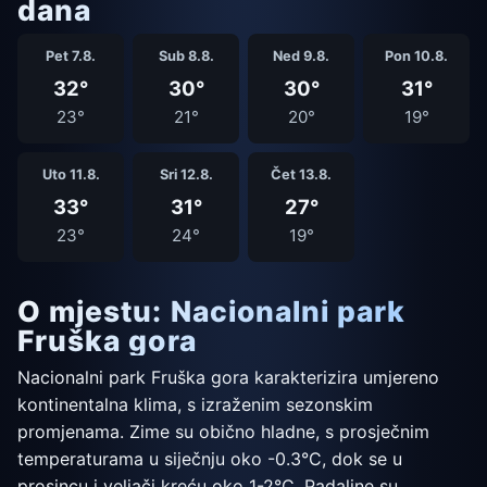
dana
Pet 7.8.
Sub 8.8.
Ned 9.8.
Pon 10.8.
32°
30°
30°
31°
23°
21°
20°
19°
Uto 11.8.
Sri 12.8.
Čet 13.8.
33°
31°
27°
23°
24°
19°
O mjestu: Nacionalni park
Fruška gora
Nacionalni park Fruška gora karakterizira umjereno
kontinentalna klima, s izraženim sezonskim
promjenama. Zime su obično hladne, s prosječnim
temperaturama u siječnju oko -0.3°C, dok se u
prosincu i veljači kreću oko 1-2°C. Padaline su