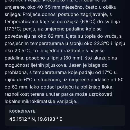
umjerene, oko 40-55 mm mjesečno, često u obliku
snijega. Proljeće donosi postupno zagrijavanje, s
temperaturama koje se od ožujka (6.8°C) do svibnja
(17.3°C) penju, uz umjerene padaline koje se
povećavaju na oko 62 mm. Ljeta su topla do vruća, s
prosječnim temperaturama u srpnju oko 22.3°C i lipnju
oko 20.5°C. To je ujedno i razdoblje s najviše
padalina, posebno u lipnju (80 mm), što ukazuje na
mogućnost ljetnih pljuskova. Jesen je blaga do
prohladna, s temperaturama koje padaju od 17°C u
rujnu do 6°C u studenom, uz umjerene padaline od 50
do 62 mm. Iako podaci potječu iz obližnjeg Iloka,
raznolikost terena unutar parka može uzrokovati
lokalne mikroklimatske varijacije.
KOORDINATE:
45.1512 ° N, 19.6193 ° E