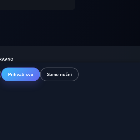
RAVNO
aštita privatnosti
olačići
Prihvati sve
Samo nužni
vjeti korištenja
sključenje odgovornosti
omažemo životinjama
itemap
ostavke
a i Španjolska
🇮🇳 Južna i jugoistočna Azija