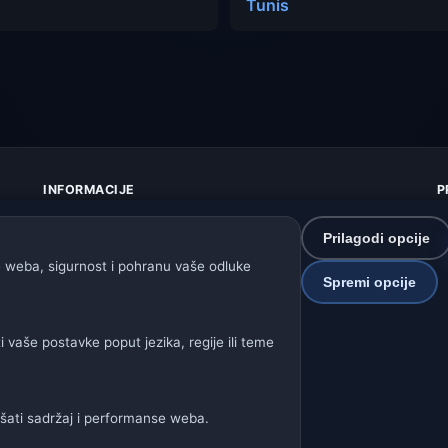
Tunis
INFORMACIJE
P
O nama
Z
Kontakt
K
Prilagodi opcije
Izvori podataka
U
 weba, sigurnost i pohranu vaše odluke
Spremi opcije
Kako radi prognoza
I
Kako upravljamo podacima
P
Kako prijaviti grešku u lokaciji
S
vaše postavke poput jezika, regije ili teme
P
Naše vremenske stranice:
jšati sadržaj i performanse weba.
a
🇩🇪🇦🇹🇨🇭 Njemačka / Austrija / Švicarska
🌎 Latinska Amerik