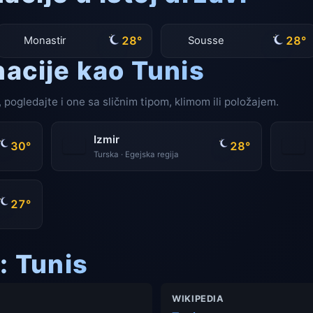
28°
28°
Monastir
Sousse
nacije kao Tunis
 pogledajte i one sa sličnim tipom, klimom ili položajem.
Izmir
30°
28°
Turska · Egejska regija
27°
: Tunis
WIKIPEDIA