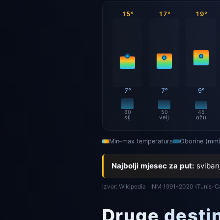
15°
17°
19°
7°
7°
9°
60
50
45
sij
velj
ožu
Min–max temperatura
Oborine (mm
Najbolji mjesec za put:
sviban
Izvor: Wikipedia · INM 1991-2020 (Tunis-C
Druge destin