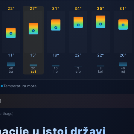
22°
27°
31°
34°
35°
31°
11°
15°
19°
22°
22°
20°
40
20
10
3
8
40
tra
svi
lip
srp
kol
ruj
)
Temperatura mora
j
arthage)
acije u istoj državi