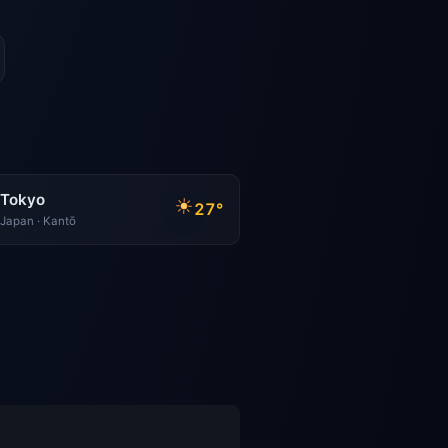
Tokyo
27°
Japan · Kantō