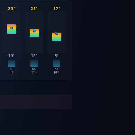
26°
21°
17°
16°
12°
8°
60
60
65
lis
stu
pro