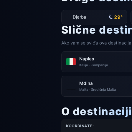
29°
Djerba
Slične desti
Ako vam se sviđa ova destinacija,
Naples
Italija · Kampanija
Mdina
Malta · Središnja Malta
O destinaciji
KOORDINATE: