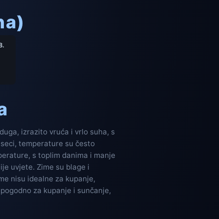
na)
8.
a
ga, izrazito vruća i vrlo suha, s
jeseci, temperature su često
perature, s toplim danima i manje
ije uvjete. Zime su blage i
ime nisu idealne za kupanje,
e, pogodno za kupanje i sunčanje,