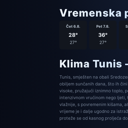
Vremenska p
Čet 6.8.
Pet 7.8.
S
28°
36°
27°
27°
Klima Tunis
Tunis, smješten na obali Sredozem
obiljem sunčanih dana, što ih čin
visoke, pružajući iznimno toplo, 
intenzivnom vrućinom nego ljeti, t
vlažnije, s povremenim kišama, al
vrijeme je i dalje ugodno za istra
proteže se od kasnog proljeća do 