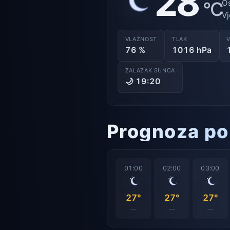
28
°C
Os
Vj
VLAŽNOST
TLAK
76 %
1016 hPa
ZALAZAK SUNCA
🌙 19:20
Prognoza po
01:00
02:00
03:00
27°
27°
27°
—
—
—