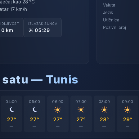
jećaj kao 28 °C
Valuta
etar 17 km/h
Jezik
Utičnica
VIDLJIVOST
IZLAZAK SUNCA
Pozivni broj
10 km
☀ 05:29
 satu — Tunis
04:00
05:00
06:00
07:00
08:00
09:00
27°
27°
27°
27°
28°
29°
—
—
—
—
—
—