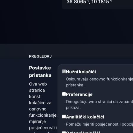
36.8065 °, 10.1815 °
PREGLEDAJ
Karta vremena
Postavke
Upozorenja
Nužni kolačići
pristanka
Vodič
Osiguravaju osnovno funkcioniranje
Ova web
Rječnik vremena
pristanka.
stranica
Usporedba gradova
Preferencije
koristi
Vremenski widget
Omogućuju web stranici da zapamti 
kolačiće za
prikaza.
osnovno
funkcioniranje,
Analitički kolačići
mjerenje
Pomažu mjeriti posjećenost i pobol
posjećenosti i
🇨🇿 Češka
🇭🇷 Hrvatska
🇧🇬 Bugarsk