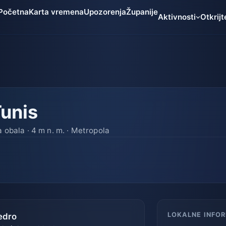
Početna
Karta vremena
Upozorenja
Županije
Aktivnosti
Otkrijt
Tunis
 obala · 4 m n. m. · Metropola
LOKALNE INFO
edro