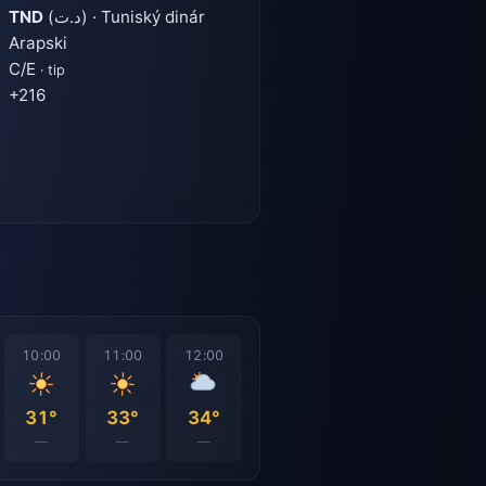
TND
(د.ت) · Tuniský dinár
Arapski
C/E
· tip
+216
10:00
11:00
12:00
31°
33°
34°
—
—
—