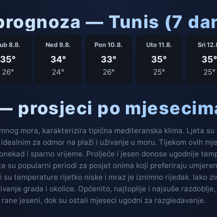
rognoza — Tunis (7 da
ub 8.8.
Ned 9.8.
Pon 10.8.
Uto 11.8.
Sri 12.
35°
34°
33°
35°
35°
26°
24°
26°
25°
25°
 — prosjeci po mjesecim
nog mora, karakterizira tipična mediteranska klima. Ljeta su du
i idealnim za odmor na plaži i uživanje u moru. Tijekom ovih m
ponekad i sparno vrijeme. Proljeće i jesen donose ugodnije tem
e su popularni periodi za posjet onima koji preferiraju umjeren
i su temperature rijetko niske i mraz je iznimno rijedak. Iako z
živanje grada i okolice. Općenito, najtoplije i najsuše razdoblj
rane jeseni, dok su ostali mjeseci ugodni za razgledavanje.