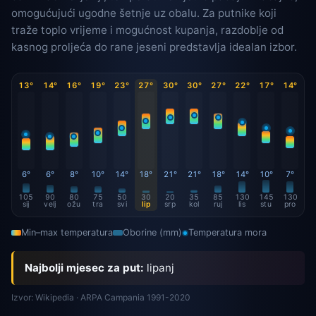
omogućujući ugodne šetnje uz obalu. Za putnike koji
traže toplo vrijeme i mogućnost kupanja, razdoblje od
kasnog proljeća do rane jeseni predstavlja idealan izbor.
13°
14°
16°
19°
23°
27°
30°
30°
27°
22°
17°
14°
6°
6°
8°
10°
14°
18°
21°
21°
18°
14°
10°
7°
105
90
80
75
50
30
20
35
85
130
145
130
sij
velj
ožu
tra
svi
lip
srp
kol
ruj
lis
stu
pro
Min–max temperatura
Oborine (mm)
Temperatura mora
Najbolji mjesec za put:
lipanj
Izvor: Wikipedia · ARPA Campania 1991-2020