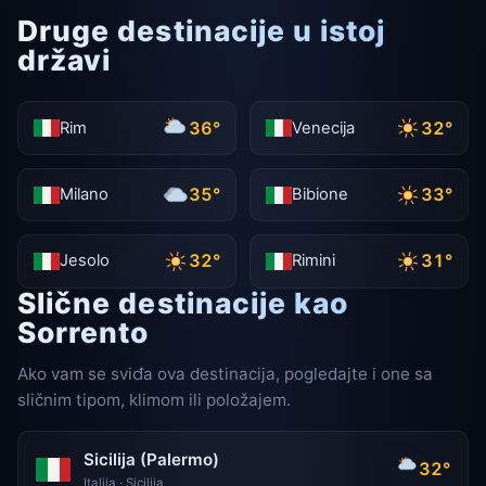
Druge destinacije u istoj
državi
36°
32°
Rim
Venecija
35°
33°
Milano
Bibione
32°
31°
Jesolo
Rimini
Slične destinacije kao
Sorrento
Ako vam se sviđa ova destinacija, pogledajte i one sa
sličnim tipom, klimom ili položajem.
Sicilija (Palermo)
32°
Italija · Sicilija