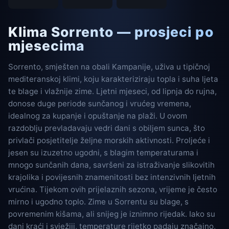
Klima Sorrento — prosjeci po
mjesecima
Sorrento, smješten na obali Kampanije, uživa u tipičnoj
mediteranskoj klimi, koju karakteriziraju topla i suha ljeta
te blage i vlažnije zime. Ljetni mjeseci, od lipnja do rujna,
donose duge periode sunčanog i vrućeg vremena,
idealnog za kupanje i opuštanje na plaži. U ovom
razdoblju prevladavaju vedri dani s obiljem sunca, što
privlači posjetitelje željne morskih aktivnosti. Proljeće i
jesen su izuzetno ugodni, s blagim temperaturama i
mnogo sunčanih dana, savršeni za istraživanje slikovitih
krajolika i povijesnih znamenitosti bez intenzivnih ljetnih
vrućina. Tijekom ovih prijelaznih sezona, vrijeme je često
mirno i ugodno toplo. Zime u Sorrentu su blage, s
povremenim kišama, ali snijeg je iznimno rijedak. Iako su
dani kraći i svježiji, temperature rijetko padaju značajno,