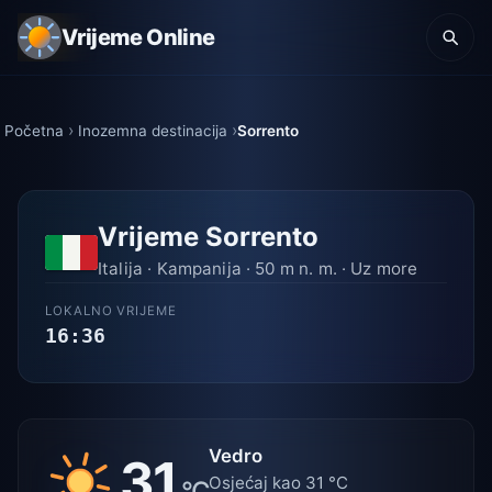
Vrijeme Online
Početna
Inozemna destinacija
Sorrento
Vrijeme Sorrento
Italija · Kampanija · 50 m n. m. · Uz more
LOKALNO VRIJEME
16:36
Vedro
31
Osjećaj kao 31 °C
°C