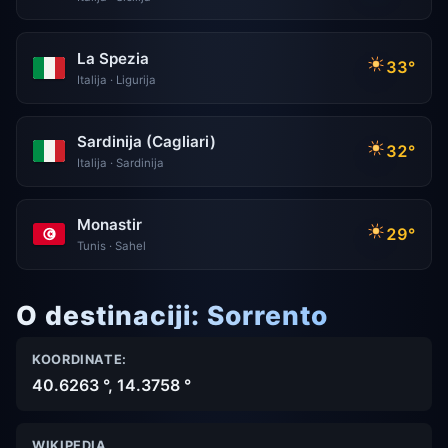
La Spezia
33°
Italija · Ligurija
Sardinija (Cagliari)
32°
Italija · Sardinija
Monastir
29°
Tunis · Sahel
O destinaciji: Sorrento
KOORDINATE:
40.6263 °, 14.3758 °
WIKIPEDIA