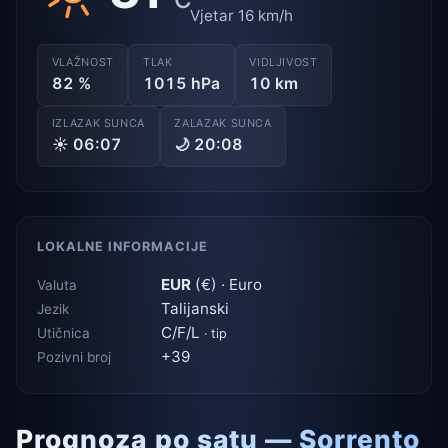
Vjetar 16 km/h
VLAŽNOST
TLAK
VIDLJIVOST
82 %
1015 hPa
10 km
IZLAZAK SUNCA
ZALAZAK SUNCA
☀ 06:07
🌙 20:08
LOKALNE INFORMACIJE
EUR
(€) · Euro
Valuta
Talijanski
Jezik
C/F/L
Utičnica
· tip
+39
Pozivni broj
Prognoza po satu — Sorrento