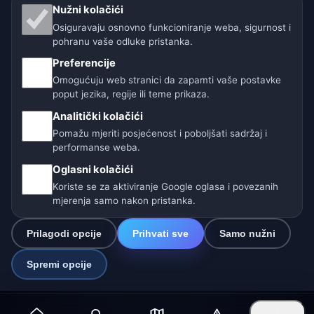
🇨🇿 Češka
🇭🇷 Hrvatska
🇧🇬 Bugarska
Nužni kolačići
Osiguravaju osnovno funkcioniranje weba, sigurnost i
🇩🇪🇦🇹🇨🇭 Njemačka / Austrija / Švicarska
pohranu vaše odluke pristanka.
Preferencije
🌎 Latinska Amerika i Španjolska
Omogućuju web stranici da zapamti vaše postavke
poput jezika, regije ili teme prikaza.
🇮🇳 Južna i jugoistočna Azija
Analitički kolačići
🌍 Međunarodna vremenska mreža
Pomažu mjeriti posjećenost i poboljšati sadržaj i
performanse weba.
Operater: Spolek Minizoo.cz z.s. | IČO: 21135550 |
Oglasni kolačići
info@vrijeme.online
Koriste se za aktiviranje Google oglasa i povezanih
© 2026 Vrijeme Online · Podaci: Open-Meteo (ECMWF, ICON) ·
mjerenja samo nakon pristanka.
OpenWeatherMap · Upozorenja: DHMZ
Prilagodi opcije
Prihvati sve
Samo nužni
Spremi opcije