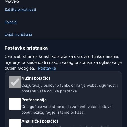
PRAVNO
Zaštita privatnosti
Kolačići
Uvjeti korištenja
Isključenje odgovornosti
Postavke pristanka
Ova web stranica koristi kolačiće za osnovno funkcioniranje,
Pomažemo životinjama
mjerenje posjećenosti i nakon vašeg pristanka za oglašavanje
putem Googlea.
Postavke
Sitemap
Nužni kolačići
Osiguravaju osnovno funkcioniranje weba, sigurnost i
Postavke
pohranu vaše odluke pristanka.
Preferencije
Omogućuju web stranici da zapamti vaše postavke
Naše vremenske stranice:
poput jezika, regije ili teme prikaza.
🇨🇿 Češka
🇭🇷 Hrvatska
🇧🇬 Bugarska
Analitički kolačići