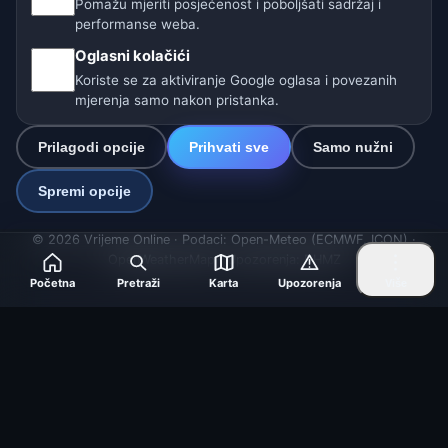
Pomažu mjeriti posjećenost i poboljšati sadržaj i
🇩🇪🇦🇹🇨🇭 Njemačka / Austrija / Švicarska
performanse weba.
🌎 Latinska Amerika i Španjolska
Oglasni kolačići
Koriste se za aktiviranje Google oglasa i povezanih
🇮🇳 Južna i jugoistočna Azija
mjerenja samo nakon pristanka.
🌍 Međunarodna vremenska mreža
Prilagodi opcije
Prihvati sve
Samo nužni
Operater: Spolek Minizoo.cz z.s. | IČO: 21135550 |
Spremi opcije
info@vrijeme.online
© 2026 Vrijeme Online · Podaci: Open-Meteo (ECMWF, ICON) ·
OpenWeatherMap · Upozorenja: DHMZ
Početna
Pretraži
Karta
Upozorenja
Više