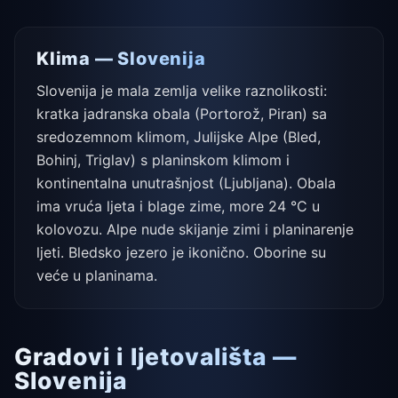
Klima — Slovenija
Slovenija je mala zemlja velike raznolikosti:
kratka jadranska obala (Portorož, Piran) sa
sredozemnom klimom, Julijske Alpe (Bled,
Bohinj, Triglav) s planinskom klimom i
kontinentalna unutrašnjost (Ljubljana). Obala
ima vruća ljeta i blage zime, more 24 °C u
kolovozu. Alpe nude skijanje zimi i planinarenje
ljeti. Bledsko jezero je ikonično. Oborine su
veće u planinama.
Gradovi i ljetovališta —
Slovenija