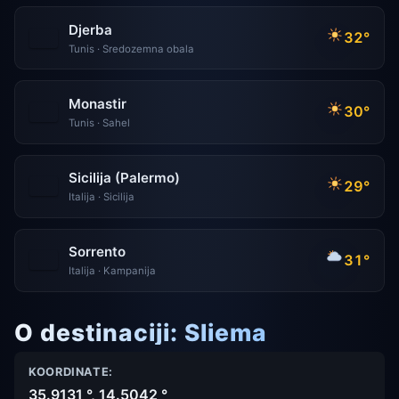
Djerba
32°
Tunis · Sredozemna obala
Monastir
30°
Tunis · Sahel
Sicilija (Palermo)
29°
Italija · Sicilija
Sorrento
31°
Italija · Kampanija
O destinaciji: Sliema
KOORDINATE:
35.9131 °, 14.5042 °