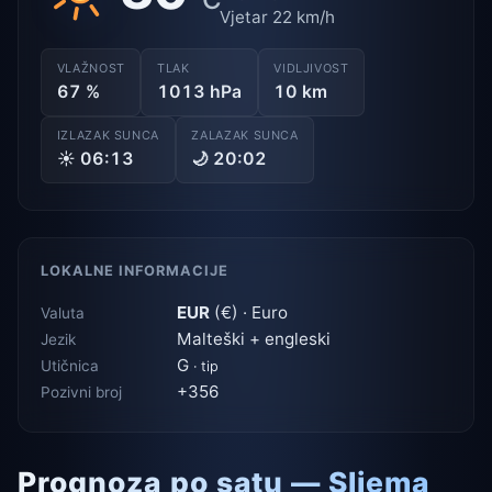
Vjetar 22 km/h
VLAŽNOST
TLAK
VIDLJIVOST
67 %
1013 hPa
10 km
IZLAZAK SUNCA
ZALAZAK SUNCA
☀ 06:13
🌙 20:02
LOKALNE INFORMACIJE
EUR
(€) · Euro
Valuta
Malteški + engleski
Jezik
G
Utičnica
· tip
+356
Pozivni broj
Prognoza po satu — Sliema