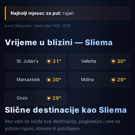
Najbolji mjesec za put:
rujan
Izvor: Wikipedia · Malta Met 1991-2020
Vrijeme u blizini — Sliema
31°
30°
St. Julian's
Valletta
30°
29°
Marsaxlokk
Mdina
29°
Gozo
Slične destinacije kao Sliema
Ako vam se sviđa ova destinacija, pogledajte i one sa
sličnim tipom, klimom ili položajem.