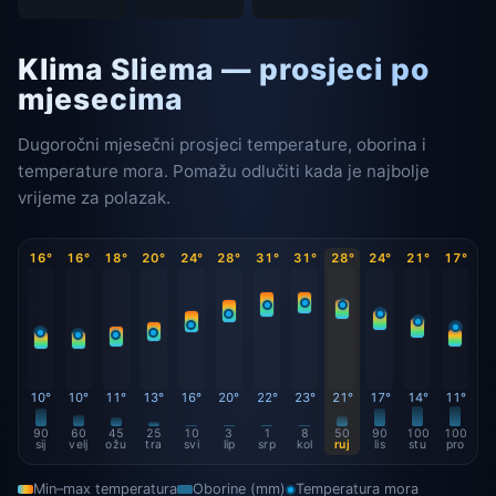
Klima Sliema — prosjeci po
mjesecima
Dugoročni mjesečni prosjeci temperature, oborina i
temperature mora. Pomažu odlučiti kada je najbolje
vrijeme za polazak.
16°
16°
18°
20°
24°
28°
31°
31°
28°
24°
21°
17°
10°
10°
11°
13°
16°
20°
22°
23°
21°
17°
14°
11°
90
60
45
25
10
3
1
8
50
90
100
100
sij
velj
ožu
tra
svi
lip
srp
kol
ruj
lis
stu
pro
Min–max temperatura
Oborine (mm)
Temperatura mora