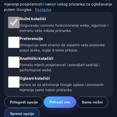
mjerenje posjećenosti i nakon vašeg pristanka za oglašavanje
Naše vremenske stranice:
putem Googlea.
Postavke
🇨🇿 Češka
🇭🇷 Hrvatska
🇧🇬 Bugarska
Nužni kolačići
Osiguravaju osnovno funkcioniranje weba, sigurnost i
🇩🇪🇦🇹🇨🇭 Njemačka / Austrija / Švicarska
pohranu vaše odluke pristanka.
Preferencije
🌎 Latinska Amerika i Španjolska
Omogućuju web stranici da zapamti vaše postavke
poput jezika, regije ili teme prikaza.
🇮🇳 Južna i jugoistočna Azija
Analitički kolačići
🌍 Međunarodna vremenska mreža
Pomažu mjeriti posjećenost i poboljšati sadržaj i
performanse weba.
Operater: Spolek Minizoo.cz z.s. | IČO: 21135550 |
Oglasni kolačići
info@vrijeme.online
Koriste se za aktiviranje Google oglasa i povezanih
© 2026 Vrijeme Online · Podaci: Open-Meteo (ECMWF, ICON) ·
mjerenja samo nakon pristanka.
OpenWeatherMap · Upozorenja: DHMZ
Prilagodi opcije
Prihvati sve
Samo nužni
Spremi opcije