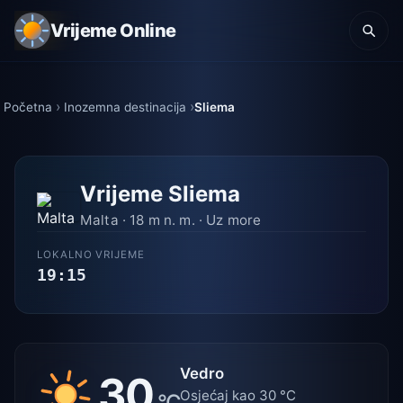
Vrijeme Online
Početna
Inozemna destinacija
Sliema
Vrijeme Sliema
Malta · 18 m n. m. · Uz more
LOKALNO VRIJEME
19:15
Vedro
30
Osjećaj kao 30 °C
°C