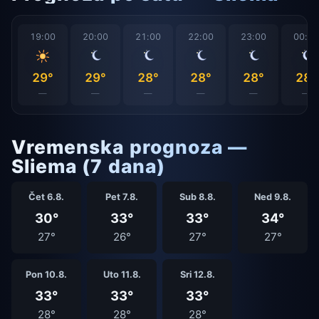
19:00
20:00
21:00
22:00
23:00
00:0
29°
29°
28°
28°
28°
28°
—
—
—
—
—
—
Vremenska prognoza —
Sliema (7 dana)
Čet 6.8.
Pet 7.8.
Sub 8.8.
Ned 9.8.
30°
33°
33°
34°
27°
26°
27°
27°
Pon 10.8.
Uto 11.8.
Sri 12.8.
33°
33°
33°
28°
28°
28°