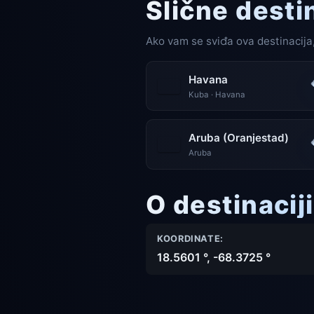
Slične desti
Ako vam se sviđa ova destinacija,
Havana
Kuba · Havana
Aruba (Oranjestad)
Aruba
O destinacij
KOORDINATE:
18.5601 °, -68.3725 °