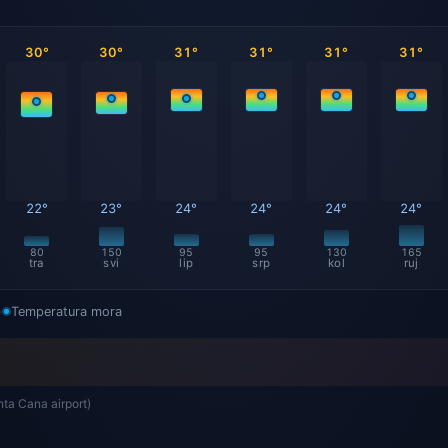
30°
30°
31°
31°
31°
31°
22°
23°
24°
24°
24°
24°
80
150
95
95
130
165
tra
svi
lip
srp
kol
ruj
)
Temperatura mora
ta Cana airport)