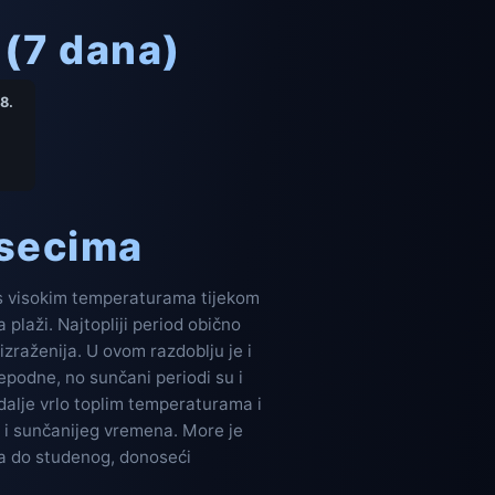
(7 dana)
8.
esecima
 s visokim temperaturama tijekom
 plaži. Najtopliji period obično
izraženija. U ovom razdoblju je i
jepodne, no sunčani periodi su i
 dalje vrlo toplim temperaturama i
 i sunčanijeg vremena. More je
nja do studenog, donoseći