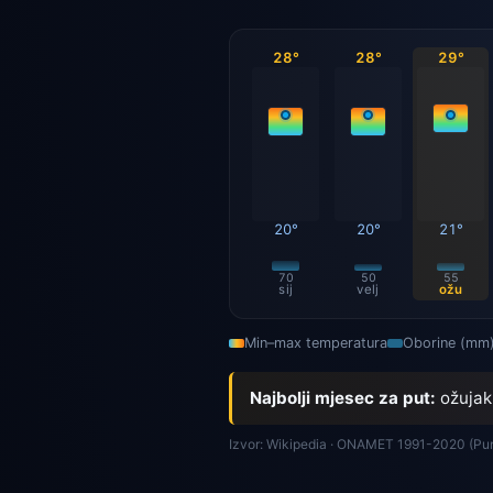
28°
28°
29°
20°
20°
21°
70
50
55
sij
velj
ožu
Min–max temperatura
Oborine (mm
Najbolji mjesec za put:
ožujak
Izvor: Wikipedia · ONAMET 1991-2020 (Pun