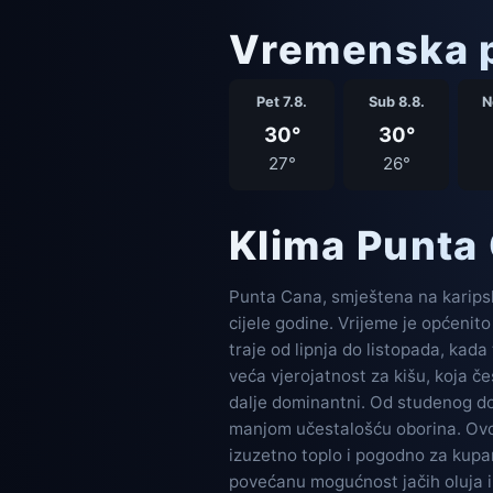
Vremenska p
Pet 7.8.
Sub 8.8.
N
30°
30°
27°
26°
Klima Punta
Punta Cana, smještena na karipsk
cijele godine. Vrijeme je općenito
traje od lipnja do listopada, kada
veća vjerojatnost za kišu, koja če
dalje dominantni. Od studenog do s
manjom učestalošću oborina. Ovo 
izuzetno toplo i pogodno za kupan
povećanu mogućnost jačih oluja i ob