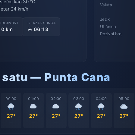
sjećaj kao 30 °C
Valuta
jetar 24 km/h
Jezik
VIDLJIVOST
IZLAZAK SUNCA
Utičnica
10 km
☀ 06:13
Pozivni broj
 satu — Punta Cana
00:00
01:00
02:00
03:00
04:00
05:00
27°
27°
27°
27°
27°
27°
—
—
—
—
—
—