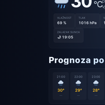
30
°C
O
V
VLAŽNOST
TLAK
69 %
1016 hPa
ZALAZAK SUNCA
🌙 19:05
Prognoza po
21:00
22:00
23:00
30°
29°
28°
—
—
—