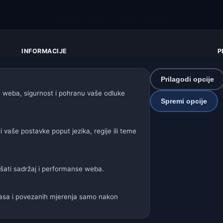
INFORMACIJE
P
O nama
Z
Kontakt
K
Prilagodi opcije
Izvori podataka
U
 weba, sigurnost i pohranu vaše odluke
Kako radi prognoza
I
Spremi opcije
Kako upravljamo podacima
P
Kako prijaviti grešku u lokaciji
S
vaše postavke poput jezika, regije ili teme
P
Naše vremenske stranice:
jšati sadržaj i performanse weba.
a
🇩🇪🇦🇹🇨🇭 Njemačka / Austrija / Švicarska
🌎 Latinska Amerik
🌍 Međunarodna vremenska mreža
glasa i povezanih mjerenja samo nakon
ter: Spolek Minizoo.cz z.s. | IČO: 21135550 |
info@vrijeme.