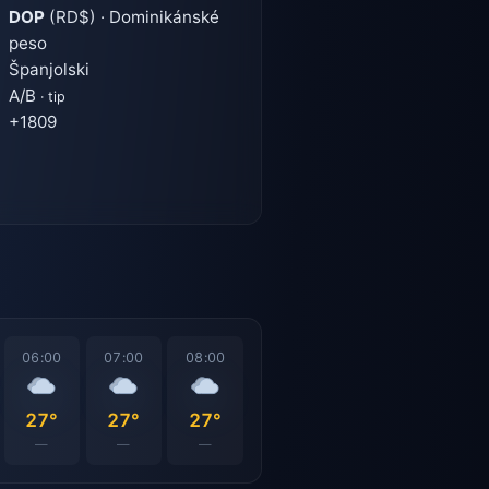
DOP
(RD$) · Dominikánské
peso
Španjolski
A/B
· tip
+1809
06:00
07:00
08:00
27°
27°
27°
—
—
—