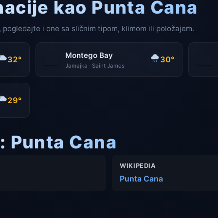
nacije kao Punta Cana
 pogledajte i one sa sličnim tipom, klimom ili položajem.
Montego Bay
32°
30°
Jamajka · Saint James
29°
i: Punta Cana
WIKIPEDIA
Punta Cana