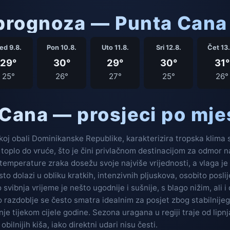
rognoza — Punta Cana 
ed 9.8.
Pon 10.8.
Uto 11.8.
Sri 12.8.
Čet 13.
29°
30°
29°
30°
31°
25°
26°
27°
25°
26°
 Cana — prosjeci po mj
oj obali Dominikanske Republike, karakterizira tropska klima
 toplo do vruće, što je čini privlačnom destinacijom za odmor na
 temperature zraka dosežu svoje najviše vrijednosti, a vlaga je 
sto dolazi u obliku kratkih, intenzivnih pljuskova, osobito posli
vibnja vrijeme je nešto ugodnije i sušnije, s blago nižim, ali i
razdoblje se često smatra idealnim za posjet zbog stabilnijeg
je tijekom cijele godine. Sezona uragana u regiji traje od lip
ilnijih kiša, iako direktni udari nisu česti.