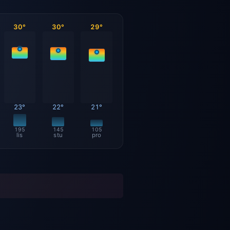
30°
30°
29°
23°
22°
21°
195
145
105
lis
stu
pro