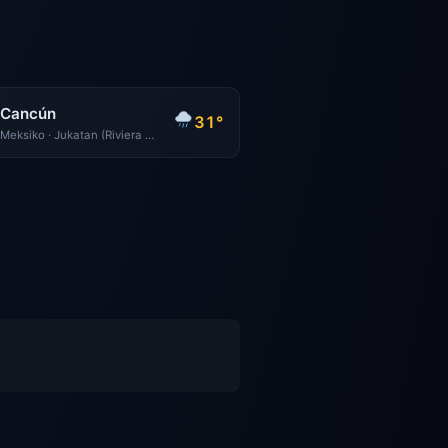
Cancún
31°
Meksiko · Jukatan (Riviera Maya)