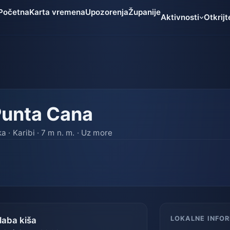
Početna
Karta vremena
Upozorenja
Županije
Aktivnosti
Otkrijt
Punta Cana
 · Karibi · 7 m n. m. · Uz more
LOKALNE INFO
laba kiša