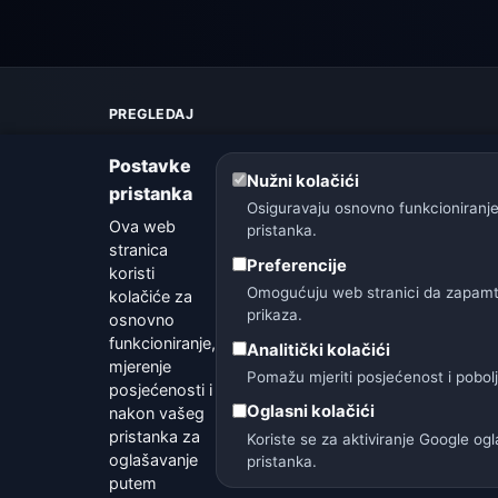
PREGLEDAJ
Karta vremena
Postavke
Upozorenja
Nužni kolačići
pristanka
Vodič
Osiguravaju osnovno funkcioniranje
Rječnik vremena
Ova web
pristanka.
Usporedba gradova
stranica
Preferencije
Vremenski widget
koristi
Omogućuju web stranici da zapamti 
kolačiće za
prikaza.
osnovno
funkcioniranje,
Analitički kolačići
mjerenje
Pomažu mjeriti posjećenost i pobol
posjećenosti i
🇨🇿 Češka
🇭🇷 Hrvatska
🇧🇬 Bugarsk
Oglasni kolačići
nakon vašeg
pristanka za
Koriste se za aktiviranje Google o
oglašavanje
pristanka.
putem
Opera