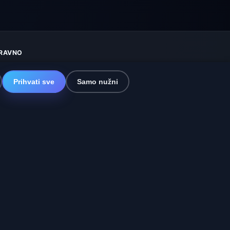
RAVNO
aštita privatnosti
olačići
Prihvati sve
Samo nužni
vjeti korištenja
sključenje odgovornosti
omažemo životinjama
itemap
ostavke
a i Španjolska
🇮🇳 Južna i jugoistočna Azija
online