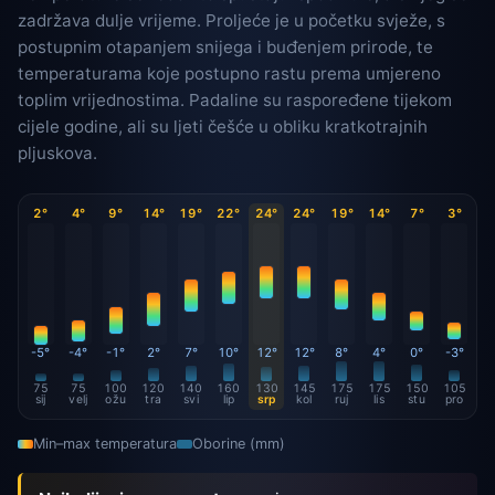
zadržava dulje vrijeme. Proljeće je u početku svježe, s
postupnim otapanjem snijega i buđenjem prirode, te
temperaturama koje postupno rastu prema umjereno
toplim vrijednostima. Padaline su raspoređene tijekom
cijele godine, ali su ljeti češće u obliku kratkotrajnih
pljuskova.
2°
4°
9°
14°
19°
22°
24°
24°
19°
14°
7°
3°
-5°
-4°
-1°
2°
7°
10°
12°
12°
8°
4°
0°
-3°
75
75
100
120
140
160
130
145
175
175
150
105
sij
velj
ožu
tra
svi
lip
srp
kol
ruj
lis
stu
pro
Min–max temperatura
Oborine (mm)