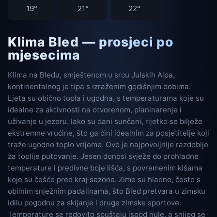
19°
21°
22°
Klima Bled — prosjeci po
mjesecima
Klima na Bledu, smještenom u srcu Julskih Alpa,
kontinentalnog je tipa s izraženim godišnjim dobima.
Ljeta su obično topla i ugodna, s temperaturama koje su
idealne za aktivnosti na otvorenom, planinarenje i
uživanje u jezeru. Iako su dani sunčani, rijetko se bilježe
ekstremne vrućine, što ga čini idealnim za posjetitelje koji
traže ugodno toplo vrijeme. Ovo je najpovoljnije razdoblje
za toplije putovanje. Jesen donosi svježe do prohladne
temperature i predivne boje lišća, s povremenim kišama
koje su češće pred kraj sezone. Zime su hladne, često s
obilnim snježnim padalinama, što Bled pretvara u zimsku
idilu pogodnu za skijanje i druge zimske sportove.
Temperature se redovito spuštaju ispod nule, a snijeg se