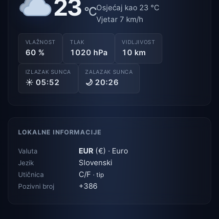
23
Osjećaj kao 23 °C
°C
Vjetar 7 km/h
VLAŽNOST
TLAK
VIDLJIVOST
60 %
1020 hPa
10 km
IZLAZAK SUNCA
ZALAZAK SUNCA
☀ 05:52
🌙 20:26
LOKALNE INFORMACIJE
EUR
(€) · Euro
Valuta
Slovenski
Jezik
C/F
Utičnica
· tip
+386
Pozivni broj