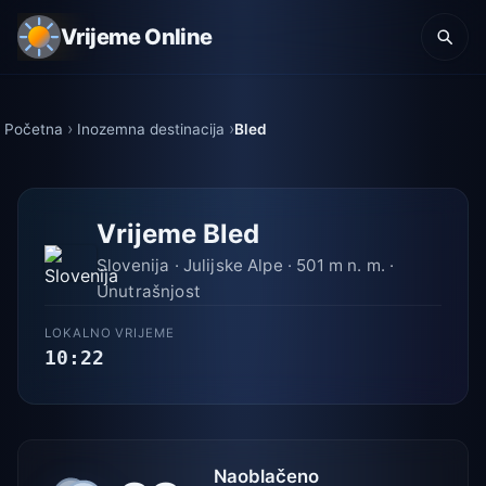
Vrijeme Online
Početna
Inozemna destinacija
Bled
Vrijeme Bled
Slovenija · Julijske Alpe · 501 m n. m. ·
Unutrašnjost
LOKALNO VRIJEME
10:22
Naoblačeno