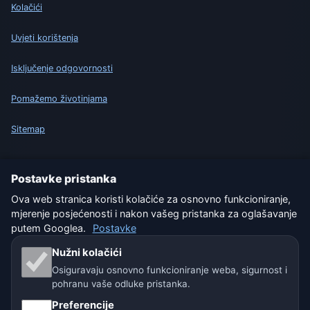
Kolačići
Uvjeti korištenja
Isključenje odgovornosti
Pomažemo životinjama
Sitemap
Postavke
Postavke pristanka
Ova web stranica koristi kolačiće za osnovno funkcioniranje,
mjerenje posjećenosti i nakon vašeg pristanka za oglašavanje
Naše vremenske stranice:
putem Googlea.
Postavke
🇨🇿 Češka
🇭🇷 Hrvatska
🇧🇬 Bugarska
Nužni kolačići
Osiguravaju osnovno funkcioniranje weba, sigurnost i
🇩🇪🇦🇹🇨🇭 Njemačka / Austrija / Švicarska
pohranu vaše odluke pristanka.
🌎 Latinska Amerika i Španjolska
Preferencije