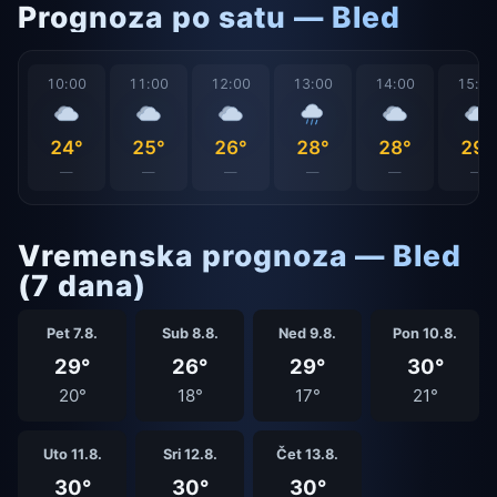
Prognoza po satu — Bled
10:00
11:00
12:00
13:00
14:00
15:0
24°
25°
26°
28°
28°
29°
—
—
—
—
—
—
Vremenska prognoza — Bled
(7 dana)
Pet 7.8.
Sub 8.8.
Ned 9.8.
Pon 10.8.
29°
26°
29°
30°
20°
18°
17°
21°
Uto 11.8.
Sri 12.8.
Čet 13.8.
30°
30°
30°