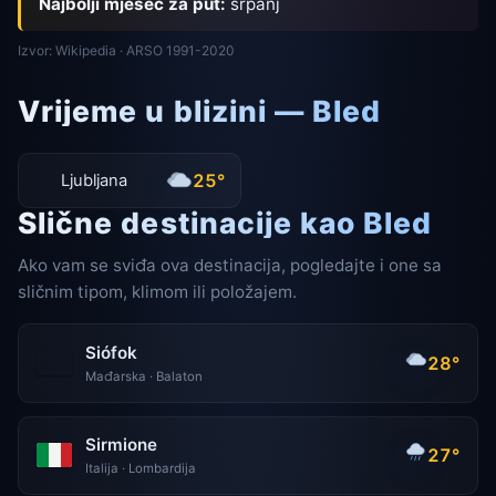
Najbolji mjesec za put:
srpanj
Izvor: Wikipedia · ARSO 1991-2020
Vrijeme u blizini — Bled
25°
Ljubljana
Slične destinacije kao Bled
Ako vam se sviđa ova destinacija, pogledajte i one sa
sličnim tipom, klimom ili položajem.
Siófok
28°
Mađarska · Balaton
Sirmione
27°
Italija · Lombardija